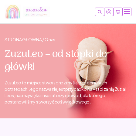
STRONA GŁÓWNA / O nas
ZuzuLeo – od stópki do
główki
ZuzuLeo to miejsce stworzone z myślą o dzieciach i ich
potrzebach. Jego nazwa nie jest przypadkowa – stoi za nią Zuzia i
Leoś, nasi najwięksi inspiratorzy i powód, dla którego
postanowiliśmy stworzyć coś wyjątkowego.