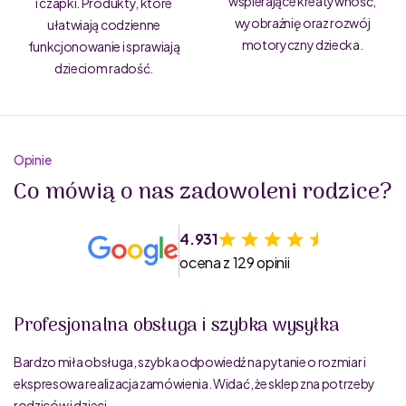
wspierające kreatywność,
i czapki. Produkty, które
wyobraźnię oraz rozwój
ułatwiają codzienne
motoryczny dziecka.
funkcjonowanie i sprawiają
dzieciom radość.
Opinie
Co mówią o nas zadowoleni rodzice?
4.931
ocena z 129 opinii
Profesjonalna obsługa i szybka wysyłka
Bardzo miła obsługa, szybka odpowiedź na pytanie o rozmiar i
ekspresowa realizacja zamówienia. Widać, że sklep zna potrzeby
rodziców i dzieci.