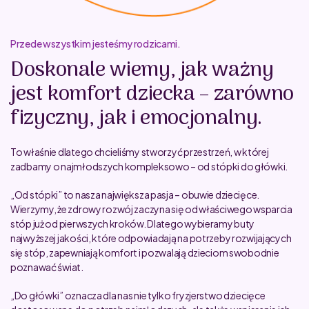
Przede wszystkim jesteśmy rodzicami.
Doskonale wiemy, jak ważny
jest komfort dziecka – zarówno
fizyczny, jak i emocjonalny.
To właśnie dlatego chcieliśmy stworzyć przestrzeń, w której
zadbamy o najmłodszych kompleksowo – od stópki do główki.
„Od stópki” to nasza największa pasja – obuwie dziecięce.
Wierzymy, że zdrowy rozwój zaczyna się od właściwego wsparcia
stóp już od pierwszych kroków. Dlatego wybieramy buty
najwyższej jakości, które odpowiadają na potrzeby rozwijających
się stóp, zapewniają komfort i pozwalają dzieciom swobodnie
poznawać świat.
„Do główki” oznacza dla nas nie tylko fryzjerstwo dziecięce