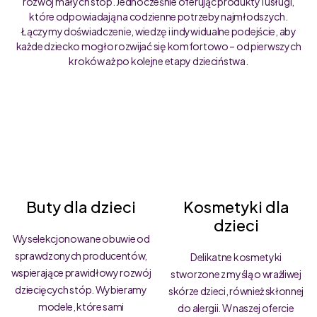
rozwój małych stóp. Jednocześnie oferując produkty i usługi,
które odpowiadają na codzienne potrzeby najmłodszych.
Łączymy doświadczenie, wiedzę i indywidualne podejście, aby
każde dziecko mogło rozwijać się komfortowo – od pierwszych
kroków aż po kolejne etapy dzieciństwa.
Buty dla dzieci
Kosmetyki dla
dzieci
Wyselekcjonowane obuwie od
sprawdzonych producentów,
Delikatne kosmetyki
wspierające prawidłowy rozwój
stworzone z myślą o wrażliwej
dziecięcych stóp. Wybieramy
skórze dzieci, również skłonnej
modele, które sami
do alergii. W naszej ofercie