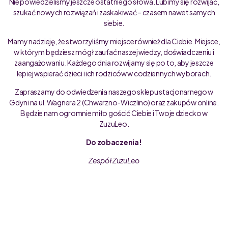
Nie powiedzieliśmy jeszcze ostatniego słowa. Lubimy się rozwijać,
szukać nowych rozwiązań i zaskakiwać – czasem nawet samych
siebie.
Mamy nadzieję, że stworzyliśmy miejsce również dla Ciebie. Miejsce,
w którym będziesz mógł zaufać naszej wiedzy, doświadczeniu i
zaangażowaniu. Każdego dnia rozwijamy się po to, aby jeszcze
lepiej wspierać dzieci i ich rodziców w codziennych wyborach.
Zapraszamy do odwiedzenia naszego sklepu stacjonarnego w
Gdyni na ul. Wagnera 2 (Chwarzno-Wiczlino) oraz zakupów online.
Będzie nam ogromnie miło gościć Ciebie i Twoje dziecko w
ZuzuLeo.
Do zobaczenia!
Zespół ZuzuLeo