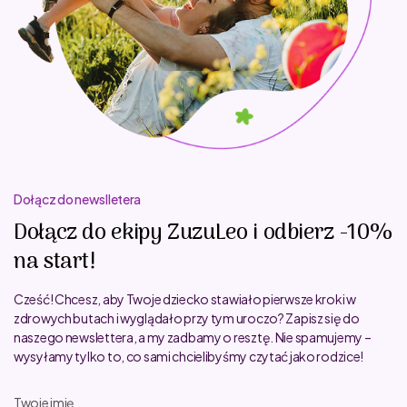
Dołącz do newslletera
Dołącz do ekipy ZuzuLeo i odbierz -10%
na start!
Cześć! Chcesz, aby Twoje dziecko stawiało pierwsze kroki w
zdrowych butach i wyglądało przy tym uroczo? Zapisz się do
naszego newslettera, a my zadbamy o resztę. Nie spamujemy –
wysyłamy tylko to, co sami chcielibyśmy czytać jako rodzice!
Twoje imię