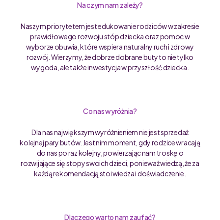
Na czym nam zależy?
Naszym priorytetem jest edukowanie rodziców w zakresie
prawidłowego rozwoju stóp dziecka oraz pomoc w
wyborze obuwia, które wspiera naturalny ruch i zdrowy
rozwój. Wierzymy, że dobrze dobrane buty to nie tylko
wygoda, ale także inwestycja w przyszłość dziecka.
Co nas wyróżnia?
Dla nas największym wyróżnieniem nie jest sprzedaż
kolejnej pary butów. Jest nim moment, gdy rodzice wracają
do nas po raz kolejny, powierzając nam troskę o
rozwijające się stopy swoich dzieci, ponieważ wiedzą, że za
każdą rekomendacją stoi wiedza i doświadczenie.
Dlaczego warto nam zaufać?