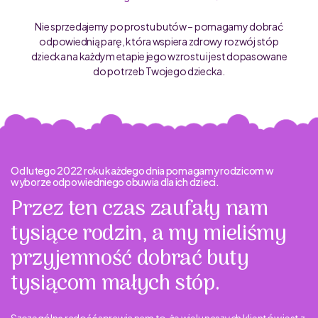
Nie sprzedajemy po prostu butów – pomagamy dobrać
odpowiednią parę, która wspiera zdrowy rozwój stóp
dziecka na każdym etapie jego wzrostu i jest dopasowane
do potrzeb Twojego dziecka.
Od lutego 2022 roku każdego dnia pomagamy rodzicom w
wyborze odpowiedniego obuwia dla ich dzieci.
Przez ten czas zaufały nam
tysiące rodzin, a my mieliśmy
przyjemność dobrać buty
tysiącom małych stóp.