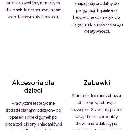
przetestowaliśmy na naszych
znajdują się produkty do
dzieciach i które sprawdzają się
pielęgnacji, kąpieli oraz
w codziennym użytkowaniu.
bezpieczne kosmetyki dla
małych miłośników zabawy i
kreatywności.
Akcesoria dla
Zabawki
dzieci
Starannie dobrane zabawki,
które łączą zabawę z
Praktyczne i estetyczne
rozwojem. Stawiamy przede
dodatki dla najmłodszych – od
wszystkim na produkty
opasek, spinek i gumek po
drewniane i edukacyjne,
plecaczki, bidony, śniadaniówki