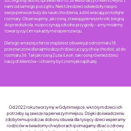
Szczególną radość sprawia nam to, że wielu naszych klientów jest z
nami od samego początku. Niektóre dzieci odwiedziły nas po
swoje pierwsze buty do nauki chodzenia, a dziś wracają po kolejne
rozmiary. Obserwujemy, jak rosną, stawiają pierwsze kroki, biegną
do przedszkola, rozpoczynają szkolne przygody – a my możemy
towarzyszyć im na każdym etapie rozwoju.
Dlatego w naszej ofercie znajdziesz obuwie już od rozmiaru 18,
przeznaczone dla najmłodszych dzieci uczących się chodzić, aż do
rozmiaru 36. Tak jak rosną Zuzia i Leon, tak rosną również dzieci
naszych klientów – i chcemy być z nimi jak najdłużej.
Od 2022 roku tworzymy w Gdyni miejsce, w którym dzieci i ich
potrzeby są zawsze na pierwszym miejscu. Dzięki doświadczeniu
zdobytemu podczas doboru obuwia dla tysięcy dzieci wspieramy
rodziców w świadomych wyborach i pomagamy dbać o zdrowy