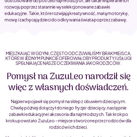
dostosowane do potrzeb najmłodszych, ale także wspieranie ich
rozwoju poprzez starannie wyselekcjonowane zabawki
edukacyjne. Takie, które rozwijają kreatywność, małą motorykę,
mowę i zachęcają dzieci do odkrywania świata poprzez zabawę.
MIESZKAJĄC W GDYNI, CZĘSTO ODCZUWALIŚMY BRAK MIEJSCA,
KTÓRE W JEDNYM PUNKCIE OFEROWAŁOBY PRODUKTY I USŁUGI
SPEŁNIAJĄCE NASZE OCZEKIWANIA JAKO RODZICÓW.
Pomysł na ZuzuLeo narodził się
więc z własnych doświadczeń.
Najpierw pojawił się pomysł na sklep z obuwiem dziecięcym.
Chwilę później dołączył do niego fryzjer dziecięcy, następnie
zabawki edukacyjne i akcesoria dla najmłodszych. Tak krok po
kroku powstało ZuzuLeo – miejsce stworzone przez rodziców dla
rodziców i ich dzieci.