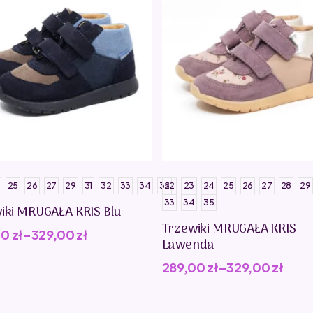
25
26
27
29
31
32
33
34
35
22
23
24
25
26
27
28
29
33
34
35
iki MRUGAŁA KRIS Blu
Trzewiki MRUGAŁA KRIS
00
zł
–
329,00
zł
Lawenda
289,00
zł
–
329,00
zł