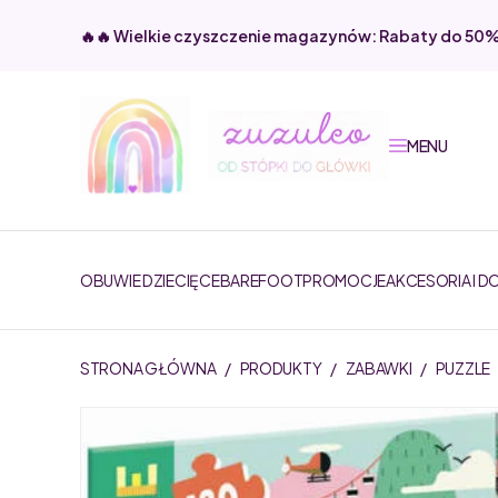
🔥🔥 Wielkie czyszczenie magazynów: Rabaty do 50
MENU
OBUWIE DZIECIĘCE
BAREFOOT
PROMOCJE
AKCESORIA I D
STRONA GŁÓWNA
/
PRODUKTY
/
ZABAWKI
/
PUZZLE