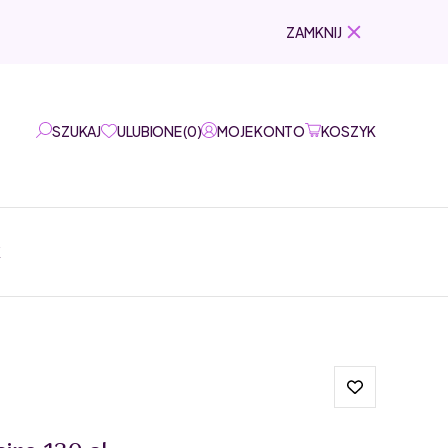
ZAMKNIJ
SZUKAJ
ULUBIONE
(
0
)
MOJE KONTO
KOSZYK
K