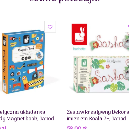
etyczna układanka
Zestaw kreatywny Dekora
dy Magnetibook, Janod
imieniem Koala 7+, Janod
0
zł
59,00
zł