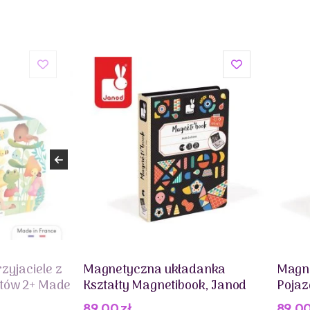
zyjaciele z
Magnetyczna układanka
Magn
tów 2+ Made
Kształty Magnetibook, Janod
Pojaz
89,00
zł
89,0