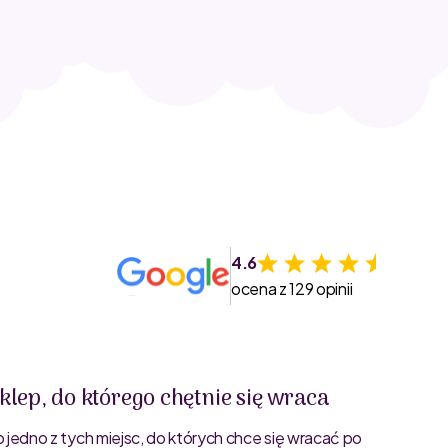
4.6
ocena z 129 opinii
klep, do którego chętnie się wraca
Świet
o jedno z tych miejsc, do których chce się wracać po
Bardzo 