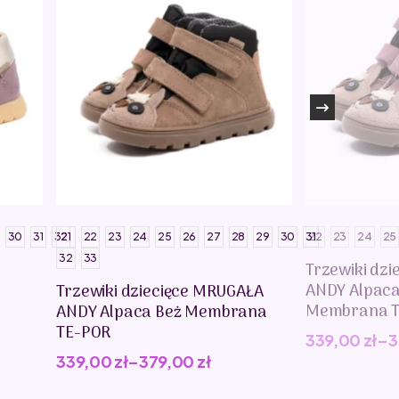
30
31
32
21
22
23
24
25
26
27
28
29
30
31
22
23
24
25
32
33
Trzewiki dz
ANDY Alpac
Trzewiki dziecięce MRUGAŁA
Membrana T
ANDY Alpaca Beż Membrana
TE-POR
339,00
zł
–
3
339,00
zł
–
379,00
zł