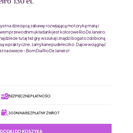
iro 130 el.
ysł na dziecięcą zabawę rozwijającą motorykę małą i
ywem przewodnim układanki jest kolorowe Rio De Janeiro,
dziecie tutaj też grę w szukaj i znajdź i bogato zdobioną
 są w praktyczne, zamykane pudełeczko. Dajcie wciągnąć
t na świecie – Bom Dia Rio De Janeiro!
BEZPIECZNE PŁATNOŚCI
30 DNI NA BEZPŁATNY ZWROT
DODAJ DO KOSZYKA