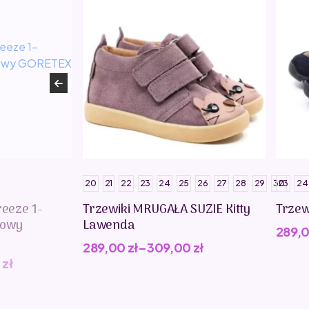
20
21
22
23
24
25
26
27
28
29
30
23
24
reeze 1-
Trzewiki MRUGAŁA SUZIE Kitty
Trzew
kowy
Lawenda
289,
289,00
zł
–
309,00
zł
0
zł