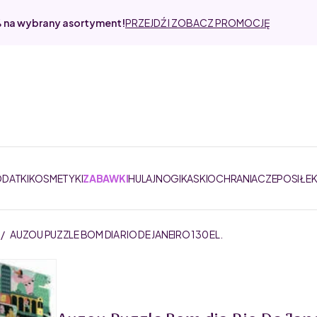
% na wybrany asortyment!
PRZEJDŹ I ZOBACZ PROMOCJĘ
ODATKI
KOSMETYKI
ZABAWKI
HULAJNOGI
KASKI
OCHRANIACZE
POSIŁE
/
AUZOU PUZZLE BOM DIA RIO DE JANEIRO 130 EL.