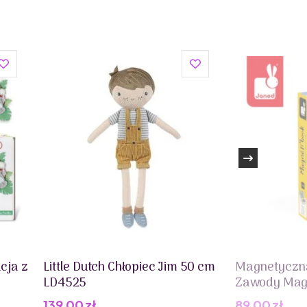
cja z
Little Dutch Chłopiec Jim 50 cm
Magnetyczn
LD4525
Zawody Magn
139,00
zł
89,00
zł