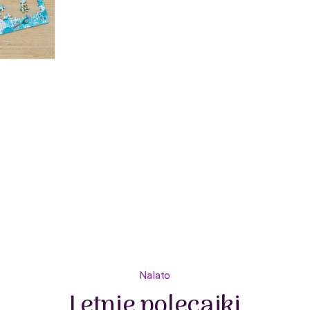
Na lato
Letnie polecajki