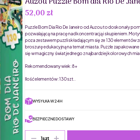
Auzou Puzzle Bom dia Rio De Jane
52,00 zł
Puzzle Bom Dia Rio De Janeiro od Auzou to doskonały pom
pozwalającą na pracę nad koncentracją i skupieniem. Mot
poza zestawem puzzli składającym się ze 130 elementów znaj
broszurę edukacyjną na temat miasta. Puzzle zapakowane
się w magiczny świat jednego z najbardziej kolorowych mias
Rekomendowany wiek: 8+
Ilość elementów: 130 szt..
WYSYŁKA W 24H
BEZPIECZNE DOSTAWY
1
szt