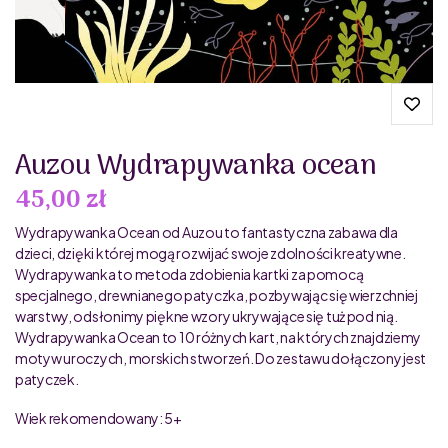
Auzou Wydrapywanka ocean
45,00 zł
Wydrapywanka Ocean od Auzou to fantastyczna zabawa dla
dzieci, dzięki której mogą rozwijać swoje zdolności kreatywne.
Wydrapywanka to metoda zdobienia kartki za pomocą
specjalnego, drewnianego patyczka, pozbywając się wierzchniej
warstwy, odsłonimy piękne wzory ukrywające się tuż pod nią.
Wydrapywanka Ocean to 10 różnych kart, na których znajdziemy
motyw uroczych, morskich stworzeń. Do zestawu dołączony jest
patyczek.
Wiek rekomendowany: 5+