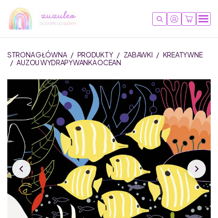
STRONA GŁÓWNA
/
PRODUKTY
/
ZABAWKI
/
KREATYWNE
/
AUZOU WYDRAPYWANKA OCEAN