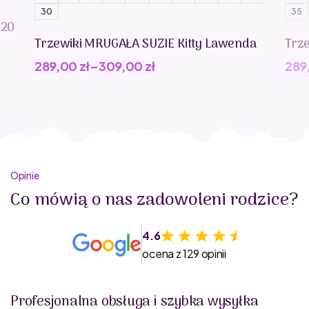
30
35
020
Trzewiki MRUGAŁA SUZIE Kitty Lawenda
Trz
289,00
zł
–
309,00
zł
289
Opinie
Co mówią o nas zadowoleni rodzice?
4.6
ocena z 129 opinii
Profesjonalna obsługa i szybka wysyłka