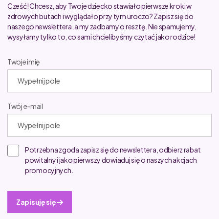
Cześć! Chcesz, aby Twoje dziecko stawiało pierwsze kroki w
zdrowych butach i wyglądało przy tym uroczo? Zapisz się do
naszego newslettera, a my zadbamy o resztę. Nie spamujemy,
wysyłamy tylko to, co sami chcielibyśmy czytać jako rodzice!
Twoje imię
Twój e-mail
Potrzebna zgoda zapisz się do newslettera, odbierz rabat
powitalny i jako pierwszy dowiaduj się o naszych akcjach
promocyjnych.
Zapisuję się