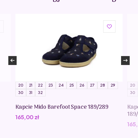
20
21
22
23
24
25
26
27
28
29
20
30
31
32
30
Kapcie Mido Barefoot Space 189/289
Kap
189
165,00
zł
165