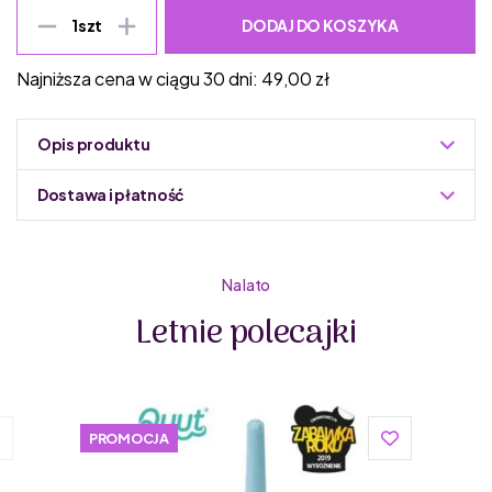
DODAJ DO KOSZYKA
1
szt
Najniższa cena w ciągu 30 dni:
49,00
zł
Opis produktu
Dostawa i płatność
Do podmiany informacja w panelu administracyjnym
Zuzoleo -> Produkt
Na lato
Letnie polecajki
PROMOCJA