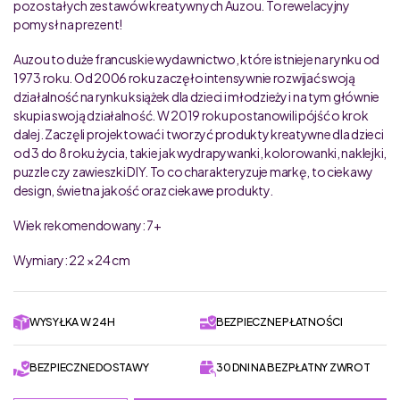
pozostałych zestawów kreatywnych Auzou. To rewelacyjny
pomysł na prezent!
Auzou to duże francuskie wydawnictwo, które istnieje na rynku od
1973 roku. Od 2006 roku zaczęło intensywnie rozwijać swoją
działalność na rynku książek dla dzieci i młodzieży i na tym głównie
skupia swoją działalność. W 2019 roku postanowili pójść o krok
dalej. Zaczęli projektować i tworzyć produkty kreatywne dla dzieci
od 3 do 8 roku życia, takie jak wydrapywanki, kolorowanki, naklejki,
puzzle czy zawieszki DIY. To co charakteryzuje markę, to ciekawy
design, świetna jakość oraz ciekawe produkty.
Wiek rekomendowany: 7+
Wymiary: 22 × 24 cm
WYSYŁKA W 24H
BEZPIECZNE PŁATNOŚCI
BEZPIECZNE DOSTAWY
30 DNI NA BEZPŁATNY ZWROT