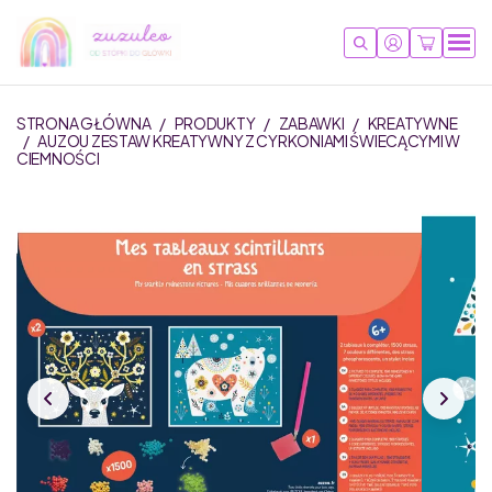
STRONA GŁÓWNA
/
PRODUKTY
/
ZABAWKI
/
KREATYWNE
/
AUZOU ZESTAW KREATYWNY Z CYRKONIAMI ŚWIECĄCYMI W
CIEMNOŚCI