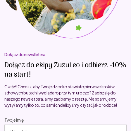
Dołącz do newslletera
Dołącz do ekipy ZuzuLeo i odbierz -10%
na start!
Cześć! Chcesz, aby Twoje dziecko stawiało pierwsze kroki w
zdrowych butach i wyglądało przy tym uroczo? Zapisz się do
naszego newslettera, a my zadbamy o resztę. Nie spamujemy,
wysyłamy tylko to, co sami chcielibyśmy czytać jako rodzice!
Twoje imię