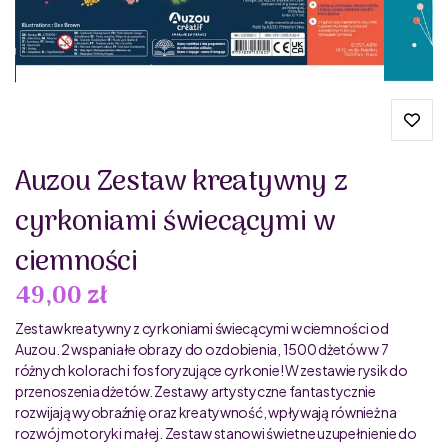
Auzou Zestaw kreatywny z
cyrkoniami świecącymi w
ciemności
49,00 zł
Zestaw kreatywny z cyrkoniami świecącymi w ciemności od
Auzou. 2 wspaniałe obrazy do ozdobienia, 1500 dżetów w 7
różnych kolorach i fosforyzujące cyrkonie! W zestawie rysik do
przenoszenia dżetów. Zestawy artystyczne fantastycznie
rozwijają wyobraźnię oraz kreatywność, wpływają również na
rozwój motoryki małej. Zestaw stanowi świetne uzupełnienie do