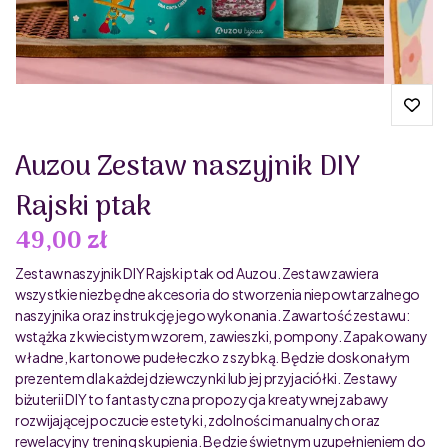
Auzou Zestaw naszyjnik DIY
Rajski ptak
49,00 zł
Zestaw naszyjnik DIY Rajski ptak od Auzou. Zestaw zawiera
wszystkie niezbędne akcesoria do stworzenia niepowtarzalnego
naszyjnika oraz instrukcję jego wykonania. Zawartość zestawu:
wstążka z kwiecistym wzorem, zawieszki, pompony. Zapakowany
w ładne, kartonowe pudełeczko z szybką. Będzie doskonałym
prezentem dla każdej dziewczynki lub jej przyjaciółki. Zestawy
biżuterii DIY to fantastyczna propozycja kreatywnej zabawy
rozwijającej poczucie estetyki, zdolności manualnych oraz
rewelacyjny trening skupienia. Będzie świetnym uzupełnieniem do