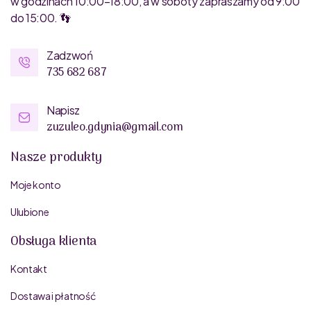
w godzinach 10:00–18:00, a w soboty zapraszamy od 9:00
do 15:00. 👣
Zadzwoń
735 682 687
Napisz
zuzuleo.gdynia@gmail.com
Nasze produkty
Moje konto
Ulubione
Obsługa klienta
Kontakt
Dostawa i płatność