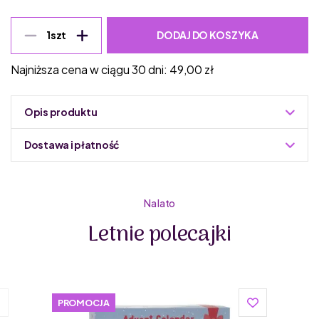
DODAJ DO KOSZYKA
1
szt
Najniższa cena w ciągu 30 dni:
49,00
zł
Opis produktu
Dostawa i płatność
Do podmiany informacja w panelu administracyjnym
Zuzoleo -> Produkt
Na lato
Letnie polecajki
PROMOCJA