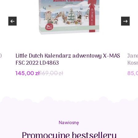
0
Little Dutch Kalendarz adwentowy X-MAS
Jan
FSC 2022 LD4863
Kos
145,00
zł
169,00
zł
85,
Pierwotna
Aktualna
cena
cena
wynosiła:
wynosi:
169,00 zł.
145,00 zł.
Na wiosnę
Promocyjne bestsellery