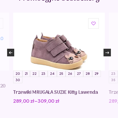
20
21
22
23
24
25
26
27
28
29
23
30
35
020
Trzewiki MRUGAŁA SUZIE Kitty Lawenda
Trz
289,00
zł
–
309,00
zł
289