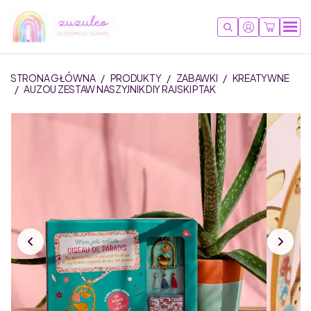
STRONA GŁÓWNA
/
PRODUKTY
/
ZABAWKI
/
KREATYWNE
/
AUZOU ZESTAW NASZYJNIK DIY RAJSKI PTAK