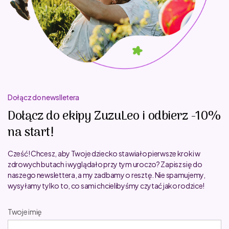
Dołącz do newslletera
Dołącz do ekipy ZuzuLeo i odbierz -10%
na start!
Cześć! Chcesz, aby Twoje dziecko stawiało pierwsze kroki w
zdrowych butach i wyglądało przy tym uroczo? Zapisz się do
naszego newslettera, a my zadbamy o resztę. Nie spamujemy,
wysyłamy tylko to, co sami chcielibyśmy czytać jako rodzice!
Twoje imię