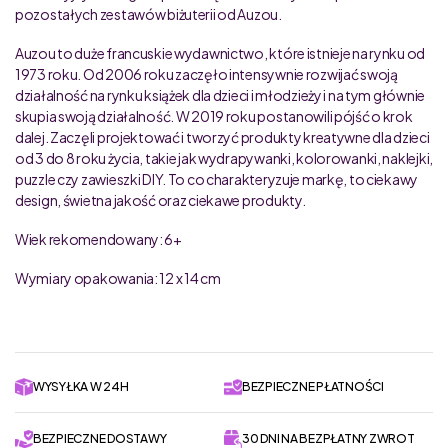
pozostałych zestawów biżuterii od Auzou.
Auzou to duże francuskie wydawnictwo, które istnieje na rynku od
1973 roku. Od 2006 roku zaczęło intensywnie rozwijać swoją
działalność na rynku książek dla dzieci i młodzieży i na tym głównie
skupia swoją działalność. W 2019 roku postanowili pójść o krok
dalej. Zaczęli projektować i tworzyć produkty kreatywne dla dzieci
od 3 do 8 roku życia, takie jak wydrapywanki, kolorowanki, naklejki,
puzzle czy zawieszki DIY. To co charakteryzuje markę, to ciekawy
design, świetna jakość oraz ciekawe produkty.
Wiek rekomendowany: 6+
Wymiary opakowania: 12 x 14 cm
WYSYŁKA W 24H
BEZPIECZNE PŁATNOŚCI
BEZPIECZNE DOSTAWY
30 DNI NA BEZPŁATNY ZWROT