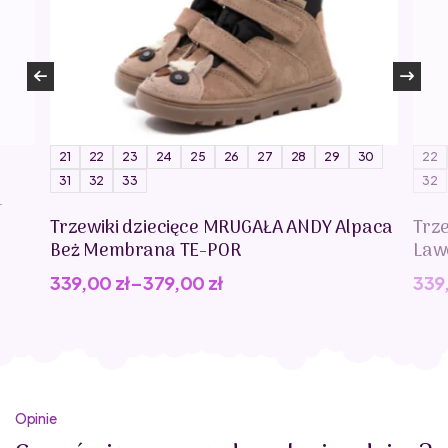
21
22
23
24
25
26
27
28
29
30
22
31
32
33
32
-
Trzewiki dziecięce MRUGAŁA ANDY Alpaca
Trz
Beż Membrana TE-POR
Law
339,00
zł
–
379,00
zł
339
Opinie