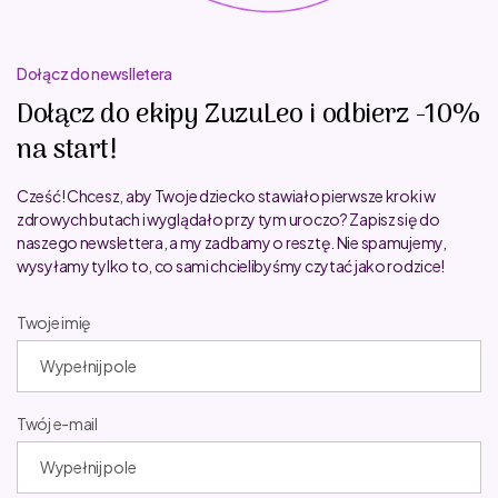
Dołącz do newslletera
Dołącz do ekipy ZuzuLeo i odbierz -10%
na start!
Cześć! Chcesz, aby Twoje dziecko stawiało pierwsze kroki w
zdrowych butach i wyglądało przy tym uroczo? Zapisz się do
naszego newslettera, a my zadbamy o resztę. Nie spamujemy,
wysyłamy tylko to, co sami chcielibyśmy czytać jako rodzice!
Twoje imię
Twój e-mail