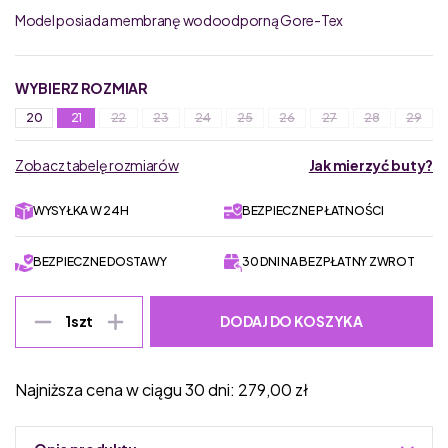
Model posiada membranę wodoodporną Gore-Tex
WYBIERZ ROZMIAR
20
21
22
23
24
25
26
27
28
29
Zobacz tabelę rozmiarów
Jak mierzyć buty?
WYSYŁKA W 24H
BEZPIECZNE PŁATNOŚCI
BEZPIECZNE DOSTAWY
30 DNI NA BEZPŁATNY ZWROT
DODAJ DO KOSZYKA
1
szt
Najniższa cena w ciągu 30 dni:
279,00
zł