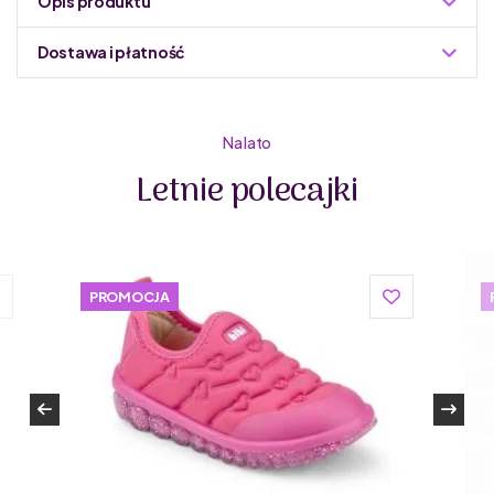
Opis produktu
Dostawa i płatność
Do podmiany informacja w panelu administracyjnym
Zuzoleo -> Produkt
Na lato
Letnie polecajki
Primigi to włoska marka, która na rynku działa od 1976
PROMOCJA
roku. Primigi tworzy buty dla dzieci dopasowane do
różnych etapów rozwoju, w tym także buty dziecięce
barefoot. Włoscy projektanci butów dla dzieci z Primigi
tworzą obuwie z wysokiej jakości materiałów, z dbałością
o detale. Marka dba o środowisko – buty dla dzieci od
Primigi wykonane są z materiałów naturalnych oraz
pochodzących z recyklingu. Są elastyczne, lekkie, miękkie
i stworzone z oddychających materiałów, a przy tym
wytrzymałe.