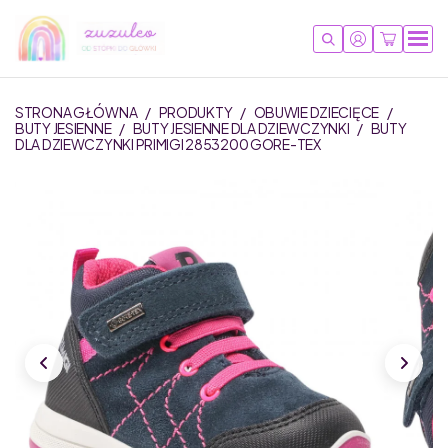
STRONA GŁÓWNA
/
PRODUKTY
/
OBUWIE DZIECIĘCE
/
BUTY JESIENNE
/
BUTY JESIENNE DLA DZIEWCZYNKI
/
BUTY
DLA DZIEWCZYNKI PRIMIGI 2853200 GORE-TEX