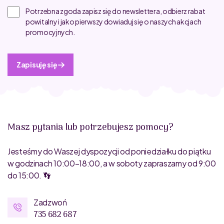
Potrzebna zgoda zapisz się do newslettera, odbierz rabat
powitalny i jako pierwszy dowiaduj się o naszych akcjach
promocyjnych.
Zapisuję się
Masz pytania lub potrzebujesz pomocy?
Jesteśmy do Waszej dyspozycji od poniedziałku do piątku
w godzinach 10:00–18:00, a w soboty zapraszamy od 9:00
do 15:00. 👣
Zadzwoń
735 682 687