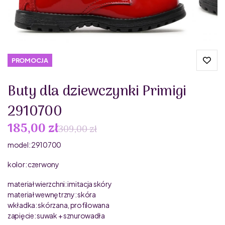
PROMOCJA
Buty dla dziewczynki Primigi
2910700
185,00 zł
309,00 zł
model: 2910700
kolor: czerwony
materiał wierzchni: imitacja skóry
materiał wewnętrzny: skóra
wkładka: skórzana, profilowana
zapięcie: suwak + sznurowadła