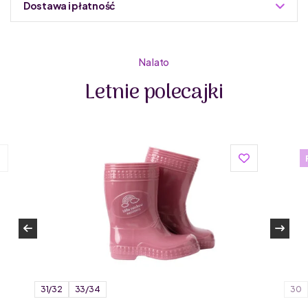
Dostawa i płatność
Do podmiany informacja w panelu administracyjnym
Zuzoleo -> Produkt
Na lato
Letnie polecajki
Primigi to włoska marka, która na rynku działa od 1976
roku. Primigi tworzy buty dla dzieci dopasowane do
różnych etapów rozwoju, w tym także buty dziecięce
barefoot. Włoscy projektanci butów dla dzieci z Primigi
tworzą obuwie z wysokiej jakości materiałów, z dbałością
o detale. Marka dba o środowisko – buty dla dzieci od
Primigi wykonane są z materiałów naturalnych oraz
pochodzących z recyklingu. Są elastyczne, lekkie, miękkie
i stworzone z oddychających materiałów, a przy tym
wytrzymałe.
31/32
33/34
30
Buty dla dzieci Primigi mają specjalną podeszwę Flexible