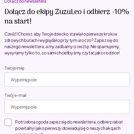
Dołącz do newslletera
Dołącz do ekipy ZuzuLeo i odbierz -10%
na start!
Cześć! Chcesz, aby Twoje dziecko stawiało pierwsze kroki w
zdrowych butach i wyglądało przy tym uroczo? Zapisz się do
naszego newslettera, a my zadbamy o resztę. Nie spamujemy,
wysyłamy tylko to, co sami chcielibyśmy czytać jako rodzice!
Twoje imię
Twój e-mail
Potrzebna zgoda zapisz się do newslettera, odbierz rabat
powitalny i jako pierwszy dowiaduj się o naszych akcjach