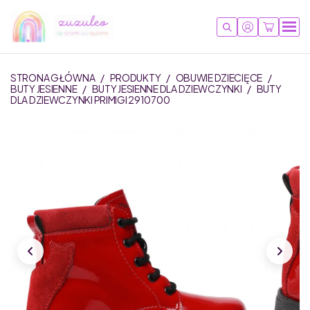
STRONA GŁÓWNA
/
PRODUKTY
/
OBUWIE DZIECIĘCE
/
BUTY JESIENNE
/
BUTY JESIENNE DLA DZIEWCZYNKI
/
BUTY
DLA DZIEWCZYNKI PRIMIGI 2910700