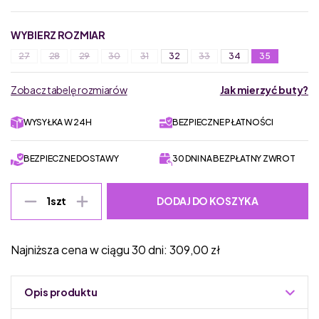
WYBIERZ ROZMIAR
27
28
29
30
31
32
33
34
35
Zobacz tabelę rozmiarów
Jak mierzyć buty?
WYSYŁKA W 24H
BEZPIECZNE PŁATNOŚCI
BEZPIECZNE DOSTAWY
30 DNI NA BEZPŁATNY ZWROT
DODAJ DO KOSZYKA
1
szt
Najniższa cena w ciągu 30 dni:
309,00
zł
Opis produktu