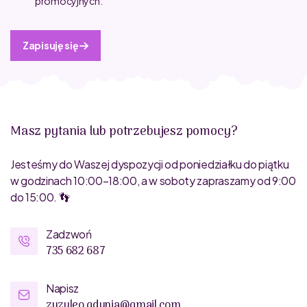
promocyjnych.
Zapisuję się
Masz pytania lub potrzebujesz pomocy?
Jesteśmy do Waszej dyspozycji od poniedziałku do piątku
w godzinach 10:00–18:00, a w soboty zapraszamy od 9:00
do 15:00. 👣
Zadzwoń
735 682 687
Napisz
zuzuleo.gdynia@gmail.com