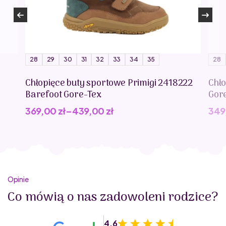
28
29
30
31
32
33
34
35
28
Chłopięce buty sportowe Primigi 2418222
Chło
Barefoot Gore-Tex
Gor
369,00
zł
–
439,00
zł
349
Opinie
Co mówią o nas zadowoleni rodzice?
4.6