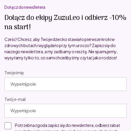
Dołącz do newslletera
Dołącz do ekipy ZuzuLeo i odbierz -10%
na start!
Cześć! Chcesz, aby Twoje dziecko stawiało pierwsze kroki w
zdrowych butach i wyglądało przy tym uroczo? Zapisz się do
naszego newslettera, a my zadbamy o resztę. Nie spamujemy,
wysyłamy tylko to, co sami chcielibyśmy czytać jako rodzice!
Twoje imię
Twój e-mail
Potrzebna zgoda zapisz się do newslettera, odbierz rabat