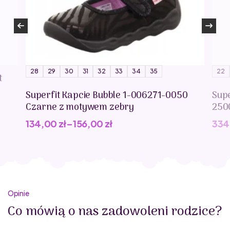
28
29
30
31
32
33
34
35
22
t
Superfit Kapcie Bubble 1-006271-0050
Supe
Czarne z motywem zebry
250
134,00
zł
–
156,00
zł
334
Opinie
Co mówią o nas zadowoleni rodzice?