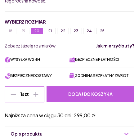
tegoroczna nowość.
WYBIERZ ROZMIAR
18
19
20
21
22
23
24
25
Zobacz tabelę rozmiarów
Jak mierzyć buty?
WYSYŁKA W 24H
BEZPIECZNE PŁATNOŚCI
BEZPIECZNE DOSTAWY
30 DNI NA BEZPŁATNY ZWROT
DODAJ DO KOSZYKA
1
szt
Najniższa cena w ciągu 30 dni:
299,00
zł
Opis produktu