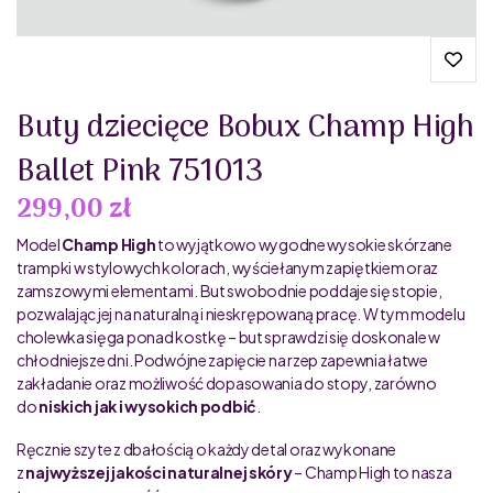
Buty dziecięce Bobux Champ High
Ballet Pink 751013
299,00 zł
Model
Champ
High
to wyjątkowo wygodne wysokie skórzane
trampki w stylowych kolorach, wyściełanym zapiętkiem oraz
zamszowymi elementami. But swobodnie poddaje się stopie,
pozwalając jej na naturalną i nieskrępowaną pracę. W tym modelu
cholewka sięga ponad kostkę – but sprawdzi się doskonale w
chłodniejsze dni. Podwójne zapięcie na rzep zapewnia łatwe
zakładanie oraz możliwość dopasowania do stopy, zarówno
do
niskich jak i wysokich podbić
.
Ręcznie szyte z dbałością o każdy detal oraz wykonane
z
najwyższej jakości naturalnej skóry
– Champ High to nasza