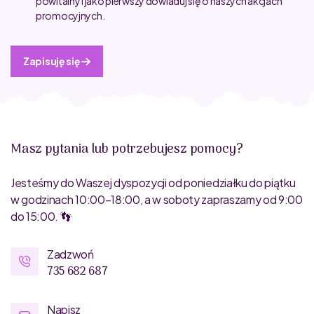
powitalny i jako pierwszy dowiaduj się o naszych akcjach
promocyjnych.
Zapisuję się
Masz pytania lub potrzebujesz pomocy?
Jesteśmy do Waszej dyspozycji od poniedziałku do piątku
w godzinach 10:00–18:00, a w soboty zapraszamy od 9:00
do 15:00. 👣
Zadzwoń
735 682 687
Napisz