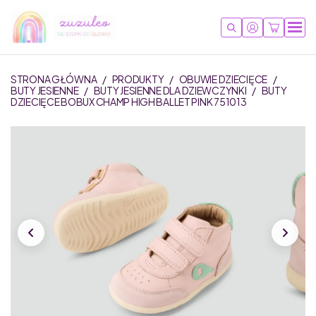
STRONA GŁÓWNA
/
PRODUKTY
/
OBUWIE DZIECIĘCE
/
BUTY JESIENNE
/
BUTY JESIENNE DLA DZIEWCZYNKI
/
BUTY
DZIECIĘCE BOBUX CHAMP HIGH BALLET PINK 751013