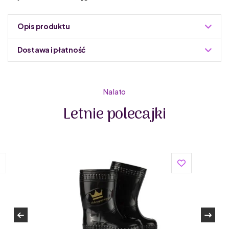
Opis produktu
Dostawa i płatność
Do podmiany informacja w panelu administracyjnym
Zuzoleo -> Produkt
Na lato
Letnie polecajki
Bobux
to rodzinna firma, która została założona przez
Chrisa i Colleen Bennet w 1991 roku w Nowej Zelandii. Jest
pionierem w dziedzinie produkcji obuwia dziecięcego.
To pierwsza firma na świecie, która rozpoczęła produkcję
kapci z miękką skórzaną podeszwą (soft sole).
Bobux
jako nieliczny producent obuwia promuje również
ideę „bosej stopy” – mówiącą o tym, że chodzenie boso
jest najzdrowsze dla młodej stopy.