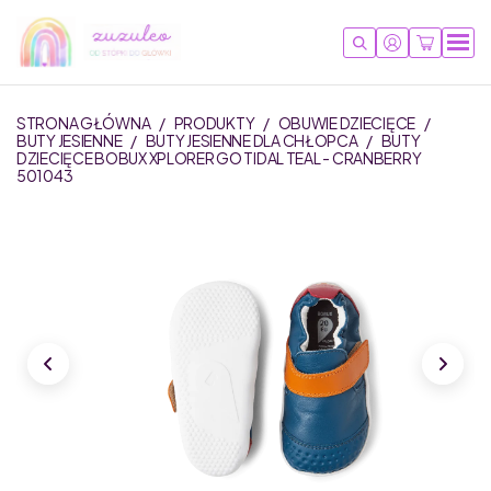
STRONA GŁÓWNA
/
PRODUKTY
/
OBUWIE DZIECIĘCE
/
BUTY JESIENNE
/
BUTY JESIENNE DLA CHŁOPCA
/
BUTY
DZIECIĘCE BOBUX XPLORER GO TIDAL TEAL - CRANBERRY
501043