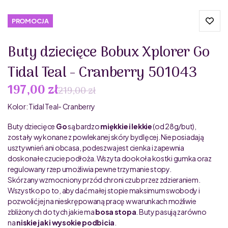
PROMOCJA
Buty dziecięce Bobux Xplorer Go
Tidal Teal - Cranberry 501043
197,00 zł
219,00 zł
Kolor: Tidal Teal- Cranberry
Buty dziecięce
Go
są bardzo
miękkie i lekkie
(od 28g/but),
zostały wykonane z powlekanej skóry bydlęcej. Nie posiadają
usztywnień ani obcasa, podeszwa jest cienka i zapewnia
doskonałe czucie podłoża. Wszyta dookoła kostki gumka oraz
regulowany rzep umożliwia pewne trzymanie stopy.
Skórzany wzmocniony przód chroni czub przez zdzieraniem.
Wszystko po to, aby dać małej stopie maksimum swobody i
pozwolić jej na nieskrępowaną pracę w warunkach możliwie
zbliżonych do tych jakie ma
bosa stopa
. Buty pasują zarówno
na
niskie jak i wysokie podbicia
.