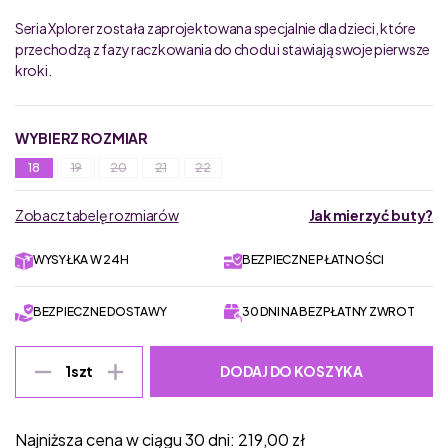
Seria Xplorer została zaprojektowana specjalnie dla dzieci, które
przechodzą z fazy raczkowania do chodu i stawiają swoje pierwsze
kroki.
WYBIERZ ROZMIAR
18
19
20
21
22
Zobacz tabelę rozmiarów
Jak mierzyć buty?
WYSYŁKA W 24H
BEZPIECZNE PŁATNOŚCI
BEZPIECZNE DOSTAWY
30 DNI NA BEZPŁATNY ZWROT
DODAJ DO KOSZYKA
1
szt
Najniższa cena w ciągu 30 dni:
219,00
zł