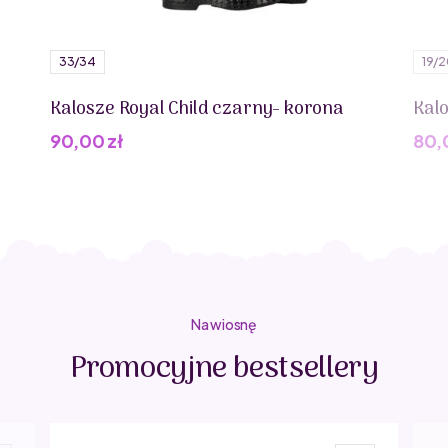
Marka:
Bobux
Producent/Podmiot odpowiedzialny:
33/34
19/
Provect
Gajowa 1, 43-100 Tychy
Kalosze Royal Child czarny- korona
Kalo
dystrybucja@provect.pl
Kod produktu:
90,00
zł
80,
501043
Na wiosnę
Promocyjne bestsellery