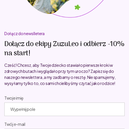
Dołącz do newslletera
Dołącz do ekipy ZuzuLeo i odbierz -10%
na start!
Cześć! Chcesz, aby Twoje dziecko stawiało pierwsze kroki w
zdrowych butach i wyglądało przy tym uroczo? Zapisz się do
naszego newslettera, a my zadbamy o resztę. Nie spamujemy,
wysyłamy tylko to, co sami chcielibyśmy czytać jako rodzice!
Twoje imię
Twój e-mail