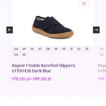
24
25
26
27
28
29
30
31
32
33
22
34
35
33
Kapcie Froddo Barefoot Slippers
Kap
G1700438 Dark Blue
G17
179,00
zł
–
199,00
zł
199