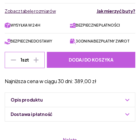
Zobacz tabelę rozmiarów
Jak mierzyć buty?
WYSYŁKA W 24H
BEZPIECZNE PŁATNOŚCI
BEZPIECZNE DOSTAWY
30 DNI NA BEZPŁATNY ZWROT
DODAJ DO KOSZYKA
1
szt
Najniższa cena w ciągu 30 dni:
389,00
zł
Opis produktu
Dostawa i płatność
Do podmiany informacja w panelu administracyjnym
Zuzoleo -> Produkt
Na lato