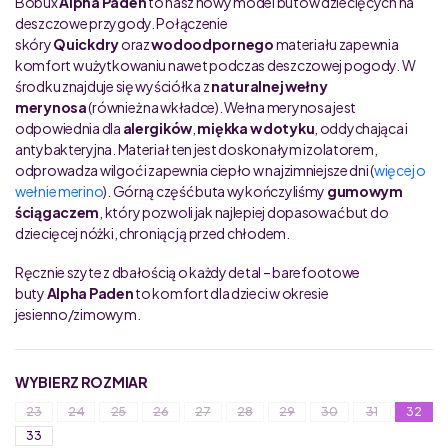
Bobux
Alpha Paden
to nasz nowy model butów dziecięcych na
deszczowe przygody. Połączenie
skóry
Quickdry
oraz
wodoodpornego
materiału zapewnia
komfort w użytkowaniu nawet podczas deszczowej pogody. W
środku znajduje się wyściółka z
naturalnej wełny
merynosa
(również na wkładce). Wełna merynosa jest
odpowiednia dla
alergików
,
miękka w dotyku
, oddychająca i
antybakteryjna. Materiał ten jest doskonałym izolatorem,
odprowadza wilgoć i zapewnia ciepło w najzimniejsze dni (
więcej o
wełnie merino
). Górną część buta wykończyliśmy
gumowym
ściągaczem
, który pozwoli jak najlepiej dopasować but do
dziecięcej nóżki, chroniąc ją przed chłodem.
Ręcznie szyte z dbałością o każdy detal – barefootowe
buty
Alpha Paden
to komfort dla dzieci w okresie
jesienno/zimowym.
WYBIERZ ROZMIAR
23
24
25
26
27
28
29
30
31
32
33