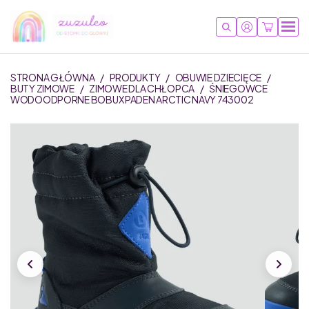
STRONA GŁÓWNA
/
PRODUKTY
/
OBUWIE DZIECIĘCE
/
BUTY ZIMOWE
/
ZIMOWE DLA CHŁOPCA
/
ŚNIEGOWCE
WODOODPORNE BOBUX PADEN ARCTIC NAVY 743002