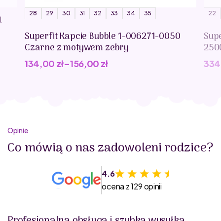
28
29
30
31
32
33
34
35
22
t
Superfit Kapcie Bubble 1-006271-0050
Supe
Czarne z motywem zebry
250
134,00
zł
–
156,00
zł
334
Opinie
Co mówią o nas zadowoleni rodzice?
4.6
ocena z 129 opinii