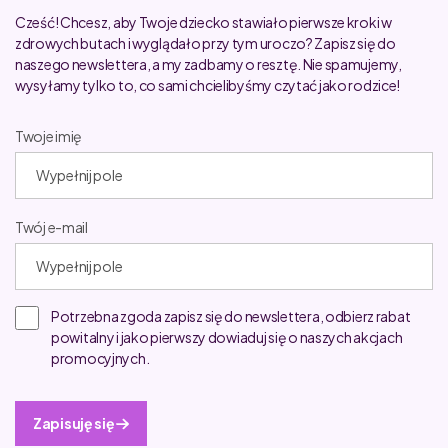
Cześć! Chcesz, aby Twoje dziecko stawiało pierwsze kroki w
zdrowych butach i wyglądało przy tym uroczo? Zapisz się do
naszego newslettera, a my zadbamy o resztę. Nie spamujemy,
wysyłamy tylko to, co sami chcielibyśmy czytać jako rodzice!
Twoje imię
Twój e-mail
Potrzebna zgoda zapisz się do newslettera, odbierz rabat
powitalny i jako pierwszy dowiaduj się o naszych akcjach
promocyjnych.
Zapisuję się