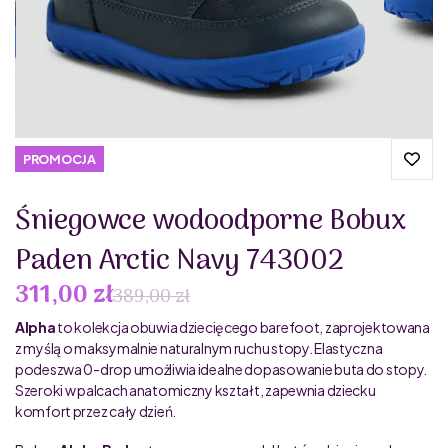
PROMOCJA
Śniegowce wodoodporne Bobux
Paden Arctic Navy 743002
311,00 zł
389,00 zł
Alpha
to kolekcja obuwia dziecięcego barefoot, zaprojektowana
z myślą o maksymalnie naturalnym ruchu stopy. Elastyczna
podeszwa 0-drop umożliwia idealne dopasowanie buta do stopy.
Szeroki w palcach anatomiczny kształt, zapewnia dziecku
komfort przez cały dzień.