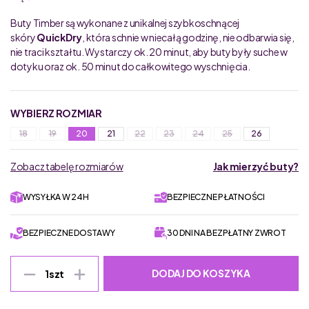
Buty Timber są wykonane z unikalnej szybkoschnącej
skóry
QuickDry
, która schnie w niecałą godzinę, nie odbarwia się,
nie traci kształtu. Wystarczy ok. 20 minut, aby buty były suche w
dotyku oraz ok. 50 minut do całkowitego wyschnięcia.
WYBIERZ ROZMIAR
18
19
20
21
22
23
24
25
26
Zobacz tabelę rozmiarów
Jak mierzyć buty?
WYSYŁKA W 24H
BEZPIECZNE PŁATNOŚCI
BEZPIECZNE DOSTAWY
30 DNI NA BEZPŁATNY ZWROT
DODAJ DO KOSZYKA
1
szt