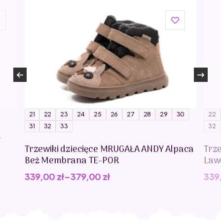
21
22
23
24
25
26
27
28
29
30
22
31
32
33
32
-
Trzewiki dziecięce MRUGAŁA ANDY Alpaca
Trz
Beż Membrana TE-POR
Law
339,00
zł
–
379,00
zł
339