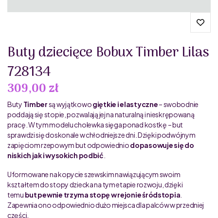
Buty dziecięce Bobux Timber Lilas
728134
309,00 zł
Buty
Timber
są wyjątkowo
giętkie i elastyczne
– swobodnie
poddają się stopie, pozwalają jej na naturalną i nieskrępowaną
pracę. W tym modelu cholewka sięga ponad kostkę – but
sprawdzi się doskonale w chłodniejsze dni. Dzięki podwójnym
zapięciom rzepowym but odpowiednio
dopasowuje się do
niskich jak i wysokich podbić
.
Uformowane na kopycie szewskim nawiązującym swoim
kształtem do stopy dziecka na tym etapie rozwoju, dzięki
temu
but pewnie trzyma stopę w rejonie śródstopia
.
Zapewnia ono odpowiednio dużo miejsca dla palców w przedniej
części.