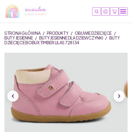
STRONA GŁÓWNA
/
PRODUKTY
/
OBUWIE DZIECIĘCE
/
BUTY JESIENNE
/
BUTY JESIENNE DLA DZIEWCZYNKI
/
BUTY
DZIECIĘCE BOBUX TIMBER LILAS 728134