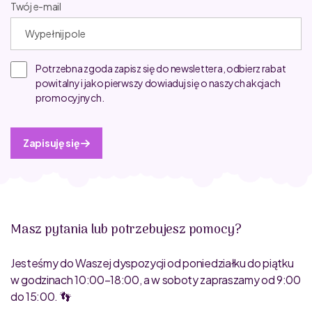
Twój e-mail
Potrzebna zgoda zapisz się do newslettera, odbierz rabat
powitalny i jako pierwszy dowiaduj się o naszych akcjach
promocyjnych.
Zapisuję się
Masz pytania lub potrzebujesz pomocy?
Jesteśmy do Waszej dyspozycji od poniedziałku do piątku
w godzinach 10:00–18:00, a w soboty zapraszamy od 9:00
do 15:00. 👣