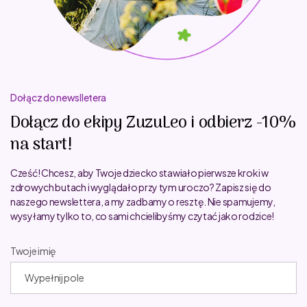
Dołącz do newslletera
Dołącz do ekipy ZuzuLeo i odbierz -10%
na start!
Cześć! Chcesz, aby Twoje dziecko stawiało pierwsze kroki w
zdrowych butach i wyglądało przy tym uroczo? Zapisz się do
naszego newslettera, a my zadbamy o resztę. Nie spamujemy,
wysyłamy tylko to, co sami chcielibyśmy czytać jako rodzice!
Twoje imię