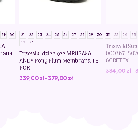
29
30
21
22
23
24
25
26
27
28
29
30
31
21
22
24
25
32
33
ŁA
Trzewiki Sup
rana
000367-502
Trzewiki dziecięce MRUGAŁA
GORETEX
ANDY Pony Plum Membrana TE-
POR
334,00
zł
–
339,00
zł
–
379,00
zł