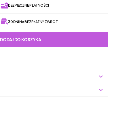
BEZPIECZNE PŁATNOŚCI
30 DNI NA BEZPŁATNY ZWROT
DODAJ DO KOSZYKA
Zuzoleo -> Produkt