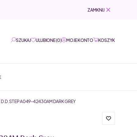
ZAMKNIJ
SZUKAJ
ULUBIONE
(
0
)
MOJE KONTO
KOSZYK
K
E D.D.STEP A049-42430AM DARK GREY