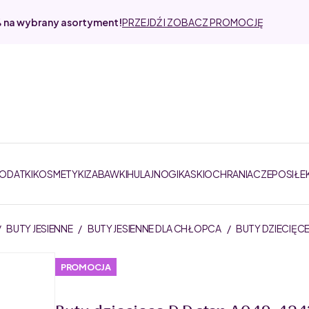
% na wybrany asortyment!
PRZEJDŹ I ZOBACZ PROMOCJĘ
DODATKI
KOSMETYKI
ZABAWKI
HULAJNOGI
KASKI
OCHRANIACZE
POSIŁE
/
BUTY JESIENNE
/
BUTY JESIENNE DLA CHŁOPCA
/
BUTY DZIECIĘC
PROMOCJA