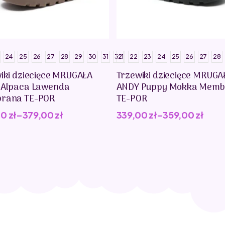
24
25
26
27
28
29
30
31
32
21
22
23
24
25
26
27
28
iki dziecięce MRUGAŁA
Trzewiki dziecięce MRUGA
 Alpaca Lawenda
ANDY Puppy Mokka Memb
rana TE-POR
TE-POR
00
zł
–
379,00
zł
339,00
zł
–
359,00
zł