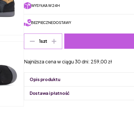
WYSYŁKA W 24H
BEZPIECZNE DOSTAWY
1
szt
Najniższa cena w ciągu 30 dni:
259,00
zł
Opis produktu
Dostawa i płatność
Do podmiany informacja w panelu administracyjnym 