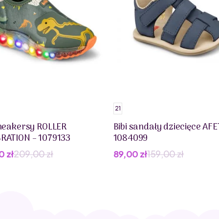
21
sneakersy ROLLER
Bibi sandały dziecięce AFE
RATION – 1079133
1084099
00
zł
209,00
zł
89,00
zł
159,00
zł
wotna
lna
Pierwotna
Aktualna
cena
cena
iła:
i:
wynosiła:
wynosi:
0 zł.
0 zł.
159,00 zł.
89,00 zł.