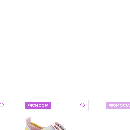
ego stworzona przez rodzinę obuwniczą w trzecim
 damskie, aż po buty dziecięce. Jest jedną z
ły wyposażone w elastyczne i antypoślizgowe podeszwy
iają ich czyszczenie oraz pomagają w dokładnym
a. Marka D.D.STEP wyróżnia się także procesem
asny projekt ściegów 3D, dzięki czemu zużywa o 70%
wpływa na trwałość i jakość obuwia, a także na zdrowie
chętnie wybierają buty D.D.STEP i chcą je nosić.
iane zarówno przez dzieci (migające światełka
h (ze względu na lepszą widoczność dziecka po zmroku).
az uczy dzieci samodzielności.
PROMOCJA
PROMOCJA