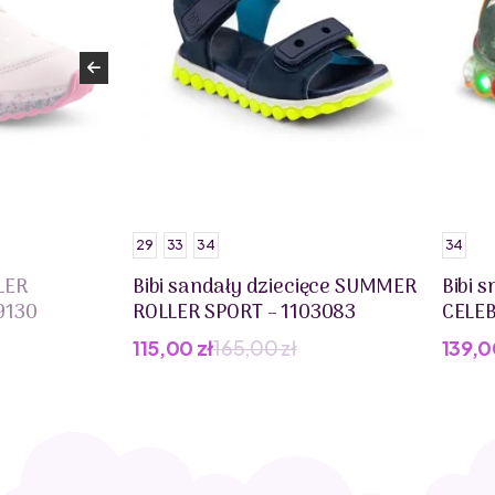
29
33
34
34
LER
Bibi sandały dziecięce SUMMER
Bibi 
9130
ROLLER SPORT – 1103083
CELEB
115,00
zł
165,00
zł
139,
Pierwotna
Aktualna
Pier
Aktua
cena
cena
cena
cena
wynosiła:
wynosi:
wynos
wynos
165,00 zł.
115,00 zł.
209,0
139,0