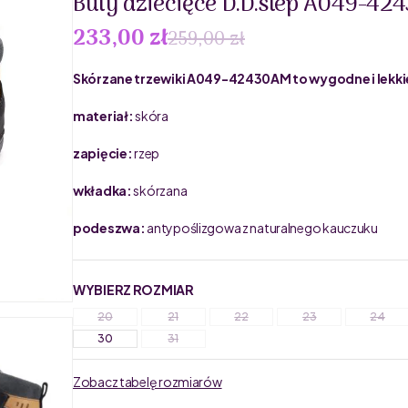
Buty dziecięce D.D.step A049-42
233,00 zł
259,00 zł
Skórzane trzewiki A049-42430AM to wygodne i lekki
materiał:
skóra
zapięcie:
rzep
wkładka:
skórzana
podeszwa:
antypoślizgowa z naturalnego kauczuku
WYBIERZ ROZMIAR
20
21
22
23
24
30
31
Zobacz tabelę rozmiarów