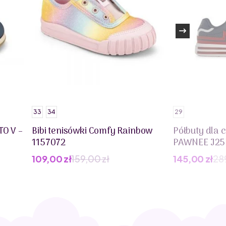
33
34
29
TO V –
Bibi tenisówki Comfy Rainbow
Półbuty dla 
1157072
PAWNEE J25
109,00
zł
159,00
zł
145,00
zł
28
Pierwotna
Aktualna
Pierwotna
Aktualna
cena
cena
cena
cena
wynosiła:
wynosi:
wynosiła:
wynosi:
159,00 zł.
109,00 zł.
289,00 zł.
145,00 zł.