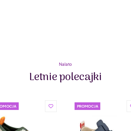
D.D.STEP to wysokiej jakości marka obuwia dziecięc
pokoleniu, począwszy od butów męskich, poprzez buty
wiodących węgierskich marek obuwia dziecięcego.
Buty dla dzieci D.D.STEP są lekkie i wygodne. Zosta
z naturalnego kauczuku, a wyjmowane wkładki ułatw
dopasowaniu rozmiaru buta do długości stopy dzieck
produkcji butów, w trakcie którego wykorzystuje wł
mniej kleju. Tak innowacyjne rozwiązanie pozytywnie 
i komfort dziecka.
Szeroki wybór wzorów i kolorystyki sprawia, że dzieci 
Wybrane modele posiadają świecące podeszwy, uwielb
Na lato
zachęcają je do chodzenia i biegania), jak i dorosłyc
Letnie polecajki
Zapięcie na rzep ułatwia ich zakładanie i ściąganie or
ROMOCJA
PROMOCJA