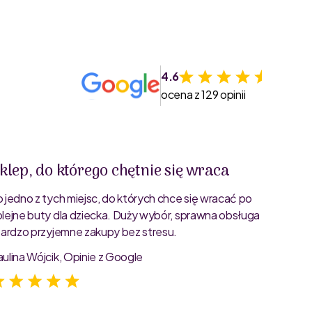
4.6
ocena z 129 opinii
klep, do którego chętnie się wraca
Świet
o jedno z tych miejsc, do których chce się wracać po
Bardzo 
olejne buty dla dziecka. Duży wybór, sprawna obsługa
rozmiar
 bardzo przyjemne zakupy bez stresu.
starann
zdjęcia
aulina Wójcik, Opinie z Google
Jagoda 