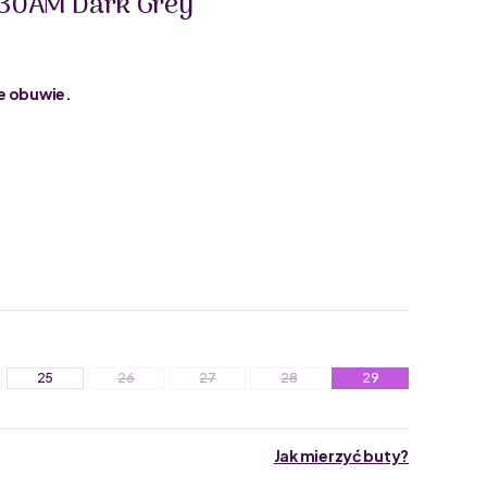
430AM Dark Grey
e obuwie.
25
26
27
28
29
Jak mierzyć buty?