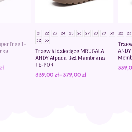
21
22
23
24
25
26
27
28
29
30
31
22
23
32
33
uperfree 1-
Trzew
erka
ANDY
Trzewiki dziecięce MRUGAŁA
Memb
ANDY Alpaca Beż Membrana
TE-POR
zł
339,
339,00
zł
–
379,00
zł