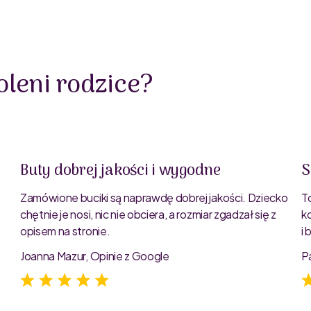
leni rodzice?
Buty dobrej jakości i wygodne
S
Zamówione buciki są naprawdę dobrej jakości. Dziecko
T
chętnie je nosi, nic nie obciera, a rozmiar zgadzał się z
k
opisem na stronie.
i
e
Joanna Mazur, Opinie z Google
P