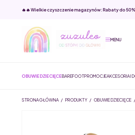
🔥🔥 Wielkie czyszczenie magazynów: Rabaty do 50
MENU
OBUWIE DZIECIĘCE
BAREFOOT
PROMOCJE
AKCESORIA I 
STRONA GŁÓWNA
/
PRODUKTY
/
OBUWIE DZIECIĘCE