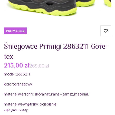
PROMOCJA
Śniegowce Primigi 2863211 Gore-
tex
215,00 zł
269,00 zł
model: 2863211
kolor: granatowy
materiał wierzchni: skóra naturalna – zamsz, materiał,
materiał wewnętrzny: ocieplenie
zapięcie: rzepy