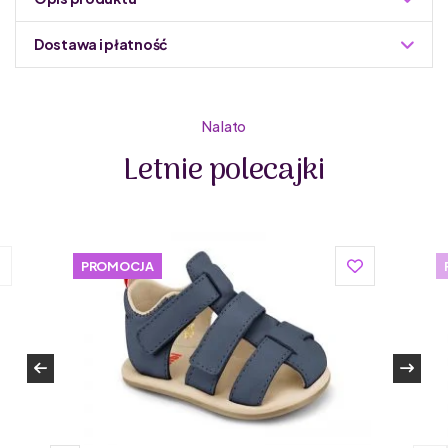
Dostawa i płatność
Do podmiany informacja w panelu administracyjnym
Zuzoleo -> Produkt
Na lato
Letnie polecajki
Primigi to włoska marka, która na rynku działa od 1976
PROMOCJA
roku. Primigi tworzy buty dla dzieci dopasowane do
różnych etapów rozwoju, w tym także buty dziecięce
barefoot. Włoscy projektanci butów dla dzieci z Primigi
tworzą obuwie z wysokiej jakości materiałów, z dbałością
o detale. Marka dba o środowisko – buty dla dzieci od
Primigi wykonane są z materiałów naturalnych oraz
pochodzących z recyklingu. Są elastyczne, lekkie, miękkie
i stworzone z oddychających materiałów, a przy tym
wytrzymałe.