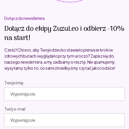
Dołącz do newslletera
Dołącz do ekipy ZuzuLeo i odbierz -10%
na start!
Cześć! Chcesz, aby Twoje dziecko stawiało pierwsze kroki w
zdrowych butach i wyglądało przy tym uroczo? Zapisz się do
naszego newslettera, a my zadbamy o resztę. Nie spamujemy,
wysyłamy tylko to, co sami chcielibyśmy czytać jako rodzice!
Twoje imię
Twój e-mail