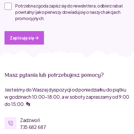
Potrzebna zgoda zapisz się do newslettera, odbierz rabat
powitalny i jako pierwszy dowiaduj się o naszych akcjach
promocyjnych.
Zapisuję się
Masz pytania lub potrzebujesz pomocy?
Jesteśmy do Waszej dyspozycji od poniedziałku do piątku
w godzinach 10:00–18:00, a w soboty zapraszamy od 9:00
do 15:00. 👣
Zadzwoń
735 682 687