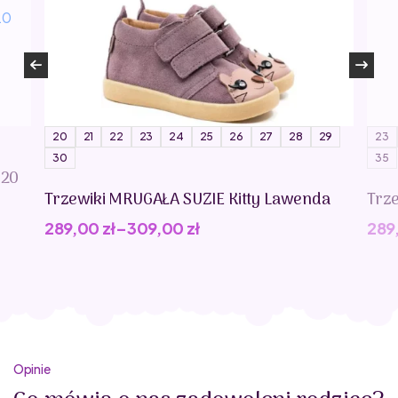
20
21
22
23
24
25
26
27
28
29
23
30
35
020
Trzewiki MRUGAŁA SUZIE Kitty Lawenda
Trz
289,00
zł
–
309,00
zł
289
Opinie