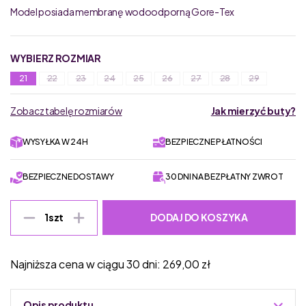
Model posiada membranę wodoodporną Gore-Tex
WYBIERZ ROZMIAR
21
22
23
24
25
26
27
28
29
Zobacz tabelę rozmiarów
Jak mierzyć buty?
WYSYŁKA W 24H
BEZPIECZNE PŁATNOŚCI
BEZPIECZNE DOSTAWY
30 DNI NA BEZPŁATNY ZWROT
DODAJ DO KOSZYKA
1
szt
Najniższa cena w ciągu 30 dni:
269,00
zł
Opis produktu