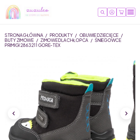
STRONA GŁÓWNA
/
PRODUKTY
/
OBUWIE DZIECIĘCE
/
BUTY ZIMOWE
/
ZIMOWE DLA CHŁOPCA
/
ŚNIEGOWCE
PRIMIGI 2863211 GORE-TEX