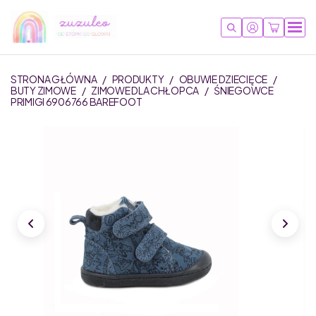
STRONA GŁÓWNA
/
PRODUKTY
/
OBUWIE DZIECIĘCE
/
BUTY ZIMOWE
/
ZIMOWE DLA CHŁOPCA
/
ŚNIEGOWCE
PRIMIGI 6906766 BAREFOOT