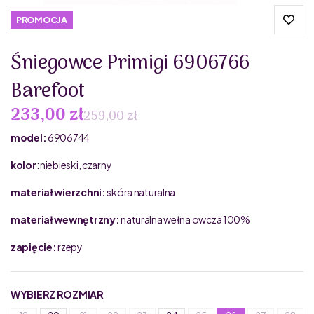
PROMOCJA
Śniegowce Primigi 6906766
Barefoot
233,00 zł
259,00 zł
model:
6906744
kolor
: niebieski, czarny
materiał wierzchni:
skóra naturalna
materiał wewnętrzny:
naturalna wełna owcza 100%
zapięcie:
rzepy
WYBIERZ ROZMIAR