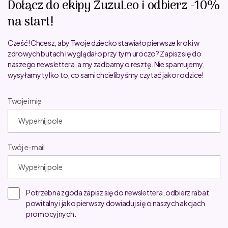
Dołącz do ekipy ZuzuLeo i odbierz -10%
na start!
Cześć! Chcesz, aby Twoje dziecko stawiało pierwsze kroki w
zdrowych butach i wyglądało przy tym uroczo? Zapisz się do
naszego newslettera, a my zadbamy o resztę. Nie spamujemy,
wysyłamy tylko to, co sami chcielibyśmy czytać jako rodzice!
Twoje imię
Twój e-mail
Potrzebna zgoda zapisz się do newslettera, odbierz rabat
powitalny i jako pierwszy dowiaduj się o naszych akcjach
promocyjnych.