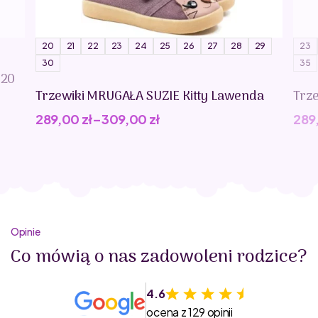
20
21
22
23
24
25
26
27
28
29
23
30
35
020
Trzewiki MRUGAŁA SUZIE Kitty Lawenda
Trz
289,00
zł
–
309,00
zł
289
Opinie
Co mówią o nas zadowoleni rodzice?
4.6
ocena z 129 opinii