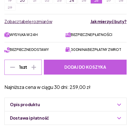
19
20
21
22
23
24
25
26
27
28
29
Zobacz tabelę rozmiarów
Jak mierzyć buty?
WYSYŁKA W 24H
BEZPIECZNE PŁATNOŚCI
BEZPIECZNE DOSTAWY
30 DNI NA BEZPŁATNY ZWROT
DODAJ DO KOSZYKA
1
szt
Najniższa cena w ciągu 30 dni:
259,00
zł
Opis produktu
Dostawa i płatność
Do podmiany informacja w panelu administracyjnym