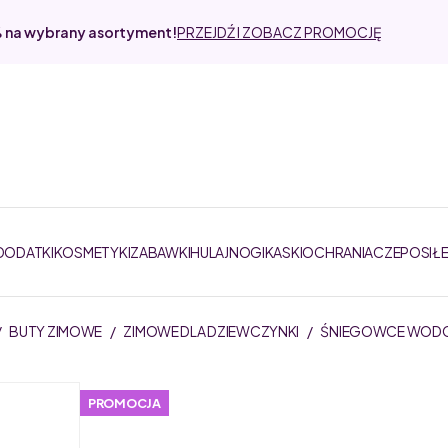
% na wybrany asortyment!
PRZEJDŹ I ZOBACZ PROMOCJĘ
 DODATKI
KOSMETYKI
ZABAWKI
HULAJNOGI
KASKI
OCHRANIACZE
POSIŁ
/
BUTY ZIMOWE
/
ZIMOWE DLA DZIEWCZYNKI
/
ŚNIEGOWCE WODO
PROMOCJA