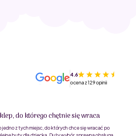
4.6
ocena z 129 opinii
klep, do którego chętnie się wraca
Świet
o jedno z tych miejsc, do których chce się wracać po
Bardzo 
olejne buty dla dziecka. Duży wybór, sprawna obsługa
rozmiar