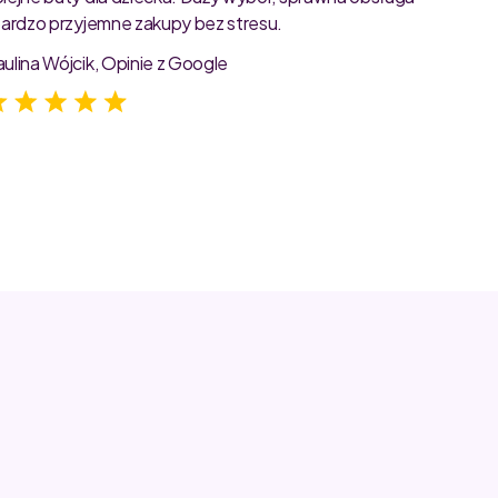
 bardzo przyjemne zakupy bez stresu.
starann
zdjęcia
aulina Wójcik, Opinie z Google
Jagoda 