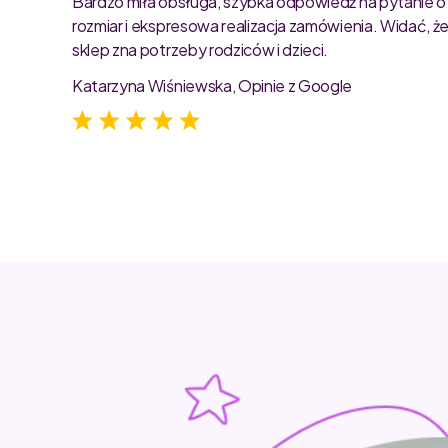
Bardzo miła obsługa, szybka odpowiedź na pytanie o
rozmiar i ekspresowa realizacja zamówienia. Widać, ż
sklep zna potrzeby rodziców i dzieci.
Katarzyna Wiśniewska, Opinie z Google