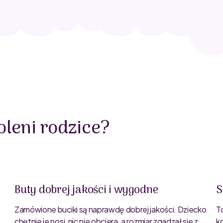
leni rodzice?
Buty dobrej jakości i wygodne
S
Zamówione buciki są naprawdę dobrej jakości. Dziecko
T
chętnie je nosi, nic nie obciera, a rozmiar zgadzał się z
k