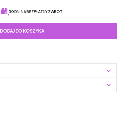
30 DNI NA BEZPŁATNY ZWROT
DODAJ DO KOSZYKA
Zuzoleo -> Produkt