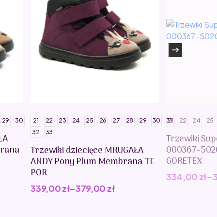
29
30
21
22
23
24
25
26
27
28
29
30
31
21
22
24
25
32
33
ŁA
Trzewiki Sup
rana
000367-502
Trzewiki dziecięce MRUGAŁA
GORETEX
ANDY Pony Plum Membrana TE-
POR
334,00
zł
–
339,00
zł
–
379,00
zł