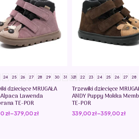
24
25
26
27
28
29
30
31
32
21
22
23
24
25
26
27
28
iki dziecięce MRUGAŁA
Trzewiki dziecięce MRUGA
 Alpaca Lawenda
ANDY Puppy Mokka Memb
rana TE-POR
TE-POR
00
zł
–
379,00
zł
339,00
zł
–
359,00
zł