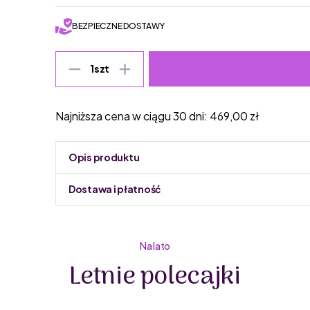
BEZPIECZNE DOSTAWY
1
szt
Najniższa cena w ciągu 30 dni:
469,00
zł
Opis produktu
Dostawa i płatność
Do podmiany informacja w panelu administracyjnym 
Na lato
Letnie polecajki