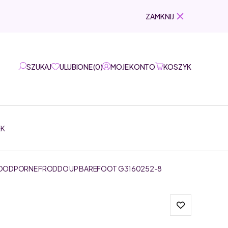
ZAMKNIJ
SZUKAJ
ULUBIONE
(
0
)
MOJE KONTO
KOSZYK
EK
ODPORNE FRODDO UP BAREFOOT G3160252-8