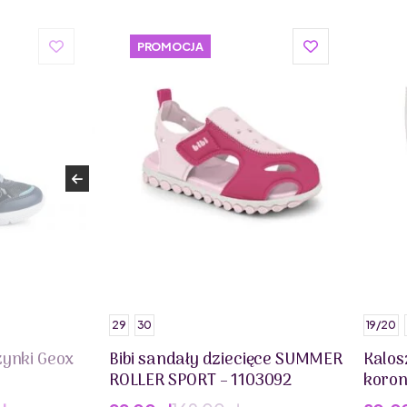
PROMOCJA
29
30
19/20
zynki Geox
Bibi sandały dziecięce SUMMER
Kalosz
ROLLER SPORT – 1103092
koro