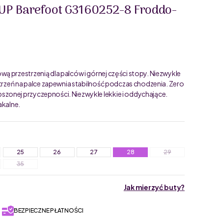
UP Barefoot G3160252-8 Froddo-
ą przestrzenią dla palców i górnej części stopy. Niezwykle
strzeń na palce zapewnia stabilność podczas chodzenia. Zero
zonej przyczepności. Niezwykle lekkie i oddychające.
kalne.
25
26
27
28
29
35
Jak mierzyć buty?
BEZPIECZNE PŁATNOŚCI