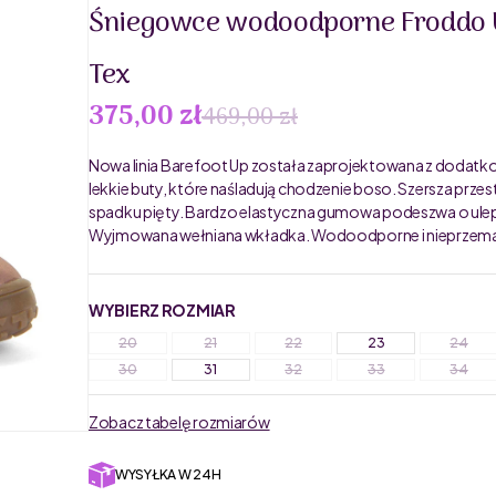
Śniegowce wodoodporne Froddo 
Tex
375,00 zł
469,00 zł
Nowa linia Barefoot Up została zaprojektowana z dodatkow
lekkie buty, które naśladują chodzenie boso. Szersza prze
spadku pięty. Bardzo elastyczna gumowa podeszwa o uleps
Wyjmowana wełniana wkładka. Wodoodporne i nieprzema
WYBIERZ ROZMIAR
20
21
22
23
24
30
31
32
33
34
Zobacz tabelę rozmiarów
WYSYŁKA W 24H