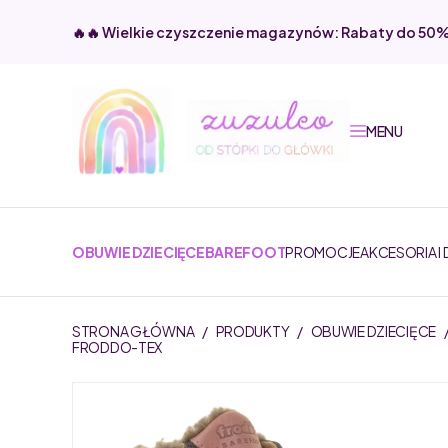
🔥🔥 Wielkie czyszczenie magazynów: Rabaty do 50
MENU
OBUWIE DZIECIĘCE
BAREFOOT
PROMOCJE
AKCESORIA I
STRONA GŁÓWNA
/
PRODUKTY
/
OBUWIE DZIECIĘCE
FRODDO-TEX