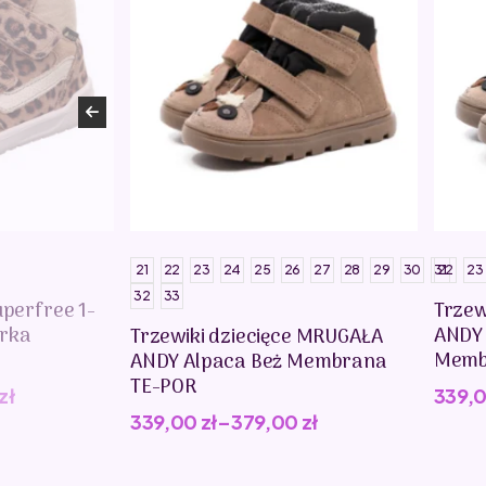
21
22
23
24
25
26
27
28
29
30
31
22
23
32
33
uperfree 1-
Trzew
erka
ANDY
Trzewiki dziecięce MRUGAŁA
Memb
ANDY Alpaca Beż Membrana
TE-POR
zł
339,
339,00
zł
–
379,00
zł