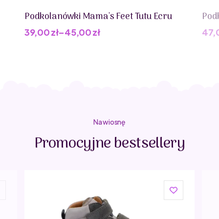
Podkolanówki Mama's Feet Tutu Ecru
Podk
39,00
zł
–
45,00
zł
47,
Pie
Akt
cen
cen
wyn
wyn
55,0
47,0
Na wiosnę
Promocyjne bestsellery