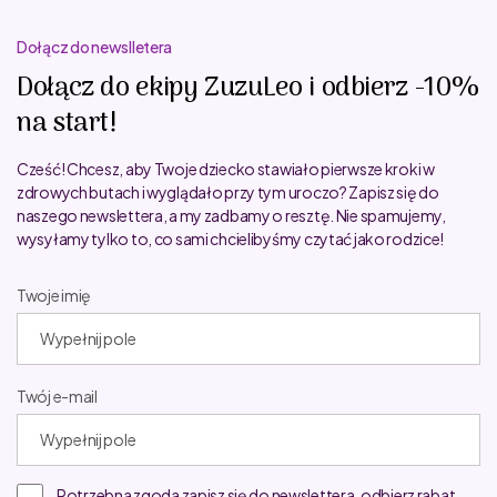
Dołącz do newslletera
Dołącz do ekipy ZuzuLeo i odbierz -10%
na start!
Cześć! Chcesz, aby Twoje dziecko stawiało pierwsze kroki w
zdrowych butach i wyglądało przy tym uroczo? Zapisz się do
naszego newslettera, a my zadbamy o resztę. Nie spamujemy,
wysyłamy tylko to, co sami chcielibyśmy czytać jako rodzice!
Twoje imię
Twój e-mail
Potrzebna zgoda zapisz się do newslettera, odbierz rabat