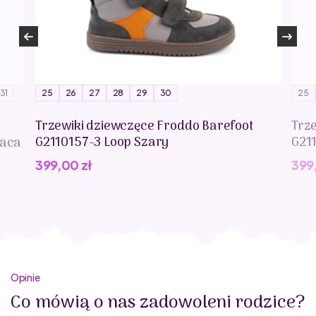
31
25
26
27
28
29
30
25
Trzewiki dziewczęce Froddo Barefoot
Trz
G2110157-3 Loop Szary
G21
paca
399,00
zł
399
Opinie
Co mówią o nas zadowoleni rodzice?