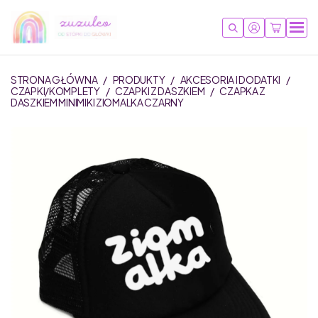
STRONA GŁÓWNA
/
PRODUKTY
/
AKCESORIA I DODATKI
/
CZAPKI/KOMPLETY
/
CZAPKI Z DASZKIEM
/
CZAPKA Z
DASZKIEM MINIMIKI ZIOMALKA CZARNY