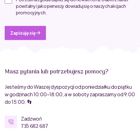
powitalny i jako pierwszy dowiaduj się o naszych akcjach
promocyjnych.
Zapisuję się
Masz pytania lub potrzebujesz pomocy?
Jesteśmy do Waszej dyspozycji od poniedziałku do piątku
w godzinach 10:00–18:00, a w soboty zapraszamy od 9:00
do 15:00. 👣
Zadzwoń
735 682 687