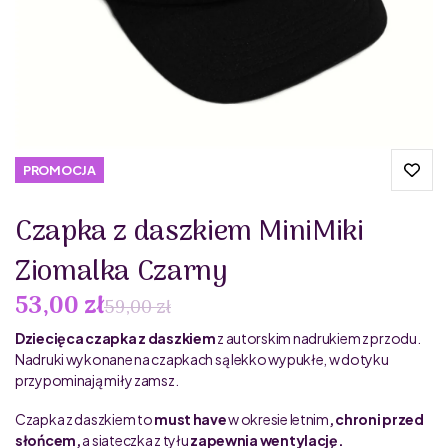
PROMOCJA
Czapka z daszkiem MiniMiki
Ziomalka Czarny
53,00 zł
59,00 zł
Dziecięca czapka z daszkiem
z autorskim nadrukiem z przodu.
Nadruki wykonane na czapkach są lekko wypukłe, w dotyku
przypominają miły zamsz.
Czapka z daszkiem to
must have
w okresie letnim
, chroni przed
słońcem,
a siateczka z tyłu
zapewnia wentylację.