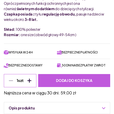
Oprócz pełnionych funkcji ochronnych jest ona
również
świetnym dodatkiem
do dziecięcych stylizacji.
Czapka posiada
z tyłu
regulację obwodu,
pasuje na dzieci w
wieku około
3-8 lat.
Skład:
100% poliester
Rozmiar:
one size ( obwód głowy 49-54cm )
WYSYŁKA W 24H
BEZPIECZNE PŁATNOŚCI
BEZPIECZNE DOSTAWY
30 DNI NA BEZPŁATNY ZWROT
DODAJ DO KOSZYKA
1
szt
Najniższa cena w ciągu 30 dni:
59,00
zł
Opis produktu