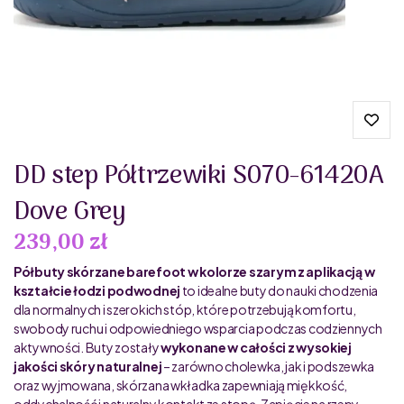
DD step Półtrzewiki S070-61420A
Dove Grey
239,00 zł
Półbuty skórzane barefoot w kolorze szarym z aplikacją w
kształcie łodzi podwodnej
to idealne buty do nauki chodzenia
dla normalnych i szerokich stóp, które potrzebują komfortu,
swobody ruchu i odpowiedniego wsparcia podczas codziennych
aktywności. Buty zostały
wykonane w całości z wysokiej
jakości skóry naturalnej
– zarówno cholewka, jak i podszewka
oraz wyjmowana, skórzana wkładka zapewniają miękkość,