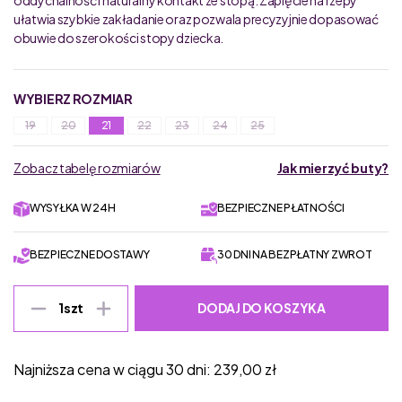
oddychalność i naturalny kontakt ze stopą. Zapięcie na rzepy
ułatwia szybkie zakładanie oraz pozwala precyzyjnie dopasować
obuwie do szerokości stopy dziecka.
WYBIERZ ROZMIAR
19
20
21
22
23
24
25
Zobacz tabelę rozmiarów
Jak mierzyć buty?
WYSYŁKA W 24H
BEZPIECZNE PŁATNOŚCI
BEZPIECZNE DOSTAWY
30 DNI NA BEZPŁATNY ZWROT
DODAJ DO KOSZYKA
1
szt
Najniższa cena w ciągu 30 dni:
239,00
zł