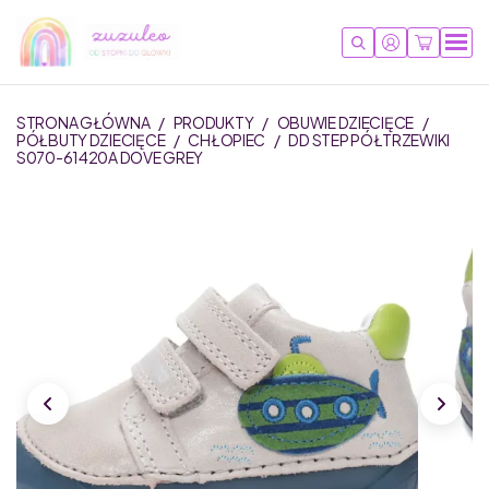
STRONA GŁÓWNA
/
PRODUKTY
/
OBUWIE DZIECIĘCE
/
PÓŁBUTY DZIECIĘCE
/
CHŁOPIEC
/
DD STEP PÓŁTRZEWIKI
S070-61420A DOVE GREY