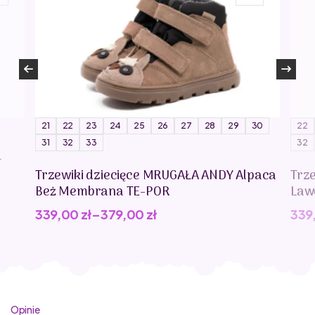
widoczność dziecka po zmroku). Zapięcie na rzep ułatwia
ich zakładanie i ściąganie oraz uczy dzieci samodzielności.
21
22
23
24
25
26
27
28
29
30
22
31
32
33
32
-
Trzewiki dziecięce MRUGAŁA ANDY Alpaca
Trz
Beż Membrana TE-POR
Law
339,00
zł
–
379,00
zł
339
Opinie