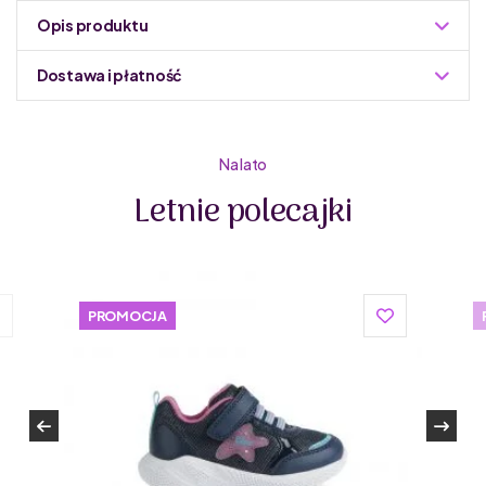
Opis produktu
Dostawa i płatność
Do podmiany informacja w panelu administracyjnym
Zuzoleo -> Produkt
Na lato
Letnie polecajki
Dlaczego warto wybrać półbuty D.D.step Barefoot?
Elastyczna podeszwa
Podeszwa D.D.step Barefoot idealnie dopasowuje się do
kształtu stopy, zapewniając maksymalne czucie
powierzchni i naturalny ruch.
PROMOCJA
Chodzenie jak boso
Buty umożliwiają pełne zaangażowanie wszystkich mięśni,
ścięgien i kości stopy, co wspiera ich zdrowy rozwój,
podobnie jak chodzenie boso.
Wkładka o zerowym spadku
Wkładka o zerowym spadku oznacza brak różnicy
poziomów między palcami a piętą, co sprzyja naturalnej