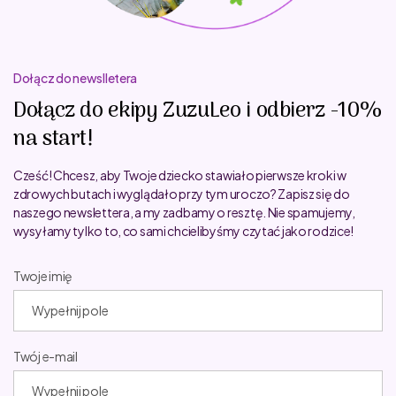
Dołącz do newslletera
Dołącz do ekipy ZuzuLeo i odbierz -10%
na start!
Cześć! Chcesz, aby Twoje dziecko stawiało pierwsze kroki w
zdrowych butach i wyglądało przy tym uroczo? Zapisz się do
naszego newslettera, a my zadbamy o resztę. Nie spamujemy,
wysyłamy tylko to, co sami chcielibyśmy czytać jako rodzice!
Twoje imię
Twój e-mail