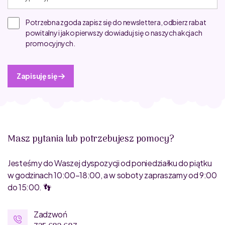
Potrzebna zgoda zapisz się do newslettera, odbierz rabat
powitalny i jako pierwszy dowiaduj się o naszych akcjach
promocyjnych.
Zapisuję się
Masz pytania lub potrzebujesz pomocy?
Jesteśmy do Waszej dyspozycji od poniedziałku do piątku
w godzinach 10:00–18:00, a w soboty zapraszamy od 9:00
do 15:00. 👣
Zadzwoń