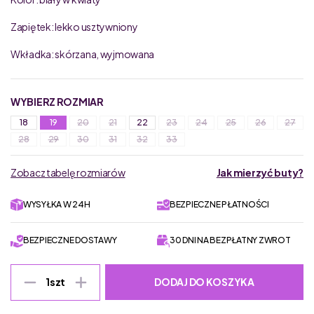
Zapiętek: lekko usztywniony
Wkładka: skórzana, wyjmowana
WYBIERZ ROZMIAR
18
19
20
21
22
23
24
25
26
27
28
29
30
31
32
33
Zobacz tabelę rozmiarów
Jak mierzyć buty?
WYSYŁKA W 24H
BEZPIECZNE PŁATNOŚCI
BEZPIECZNE DOSTAWY
30 DNI NA BEZPŁATNY ZWROT
DODAJ DO KOSZYKA
1
szt