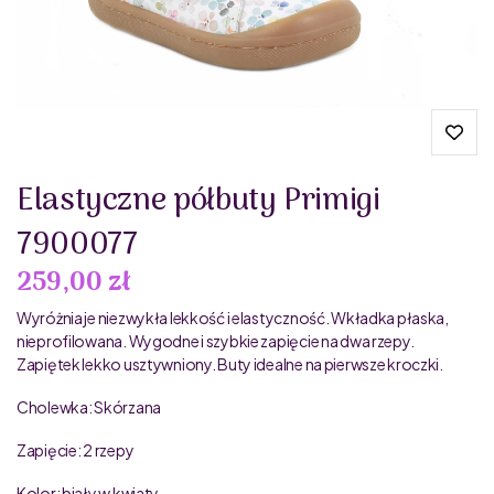
Elastyczne półbuty Primigi
7900077
259,00 zł
Wyróżnia je niezwykła lekkość i elastyczność. Wkładka płaska,
nieprofilowana. Wygodne i szybkie zapięcie na dwa rzepy.
Zapiętek lekko usztywniony. Buty idealne na pierwsze kroczki.
Cholewka: Skórzana
Zapięcie: 2 rzepy
Kolor: biały w kwiaty