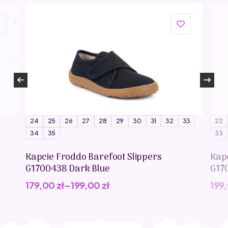
24
25
26
27
28
29
30
31
32
33
22
34
35
33
Kapcie Froddo Barefoot Slippers
Kap
G1700438 Dark Blue
G17
179,00
zł
–
199,00
zł
199