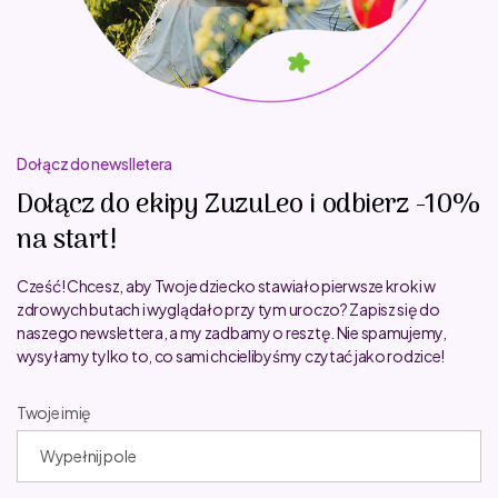
Dołącz do newslletera
Dołącz do ekipy ZuzuLeo i odbierz -10%
na start!
Cześć! Chcesz, aby Twoje dziecko stawiało pierwsze kroki w
zdrowych butach i wyglądało przy tym uroczo? Zapisz się do
naszego newslettera, a my zadbamy o resztę. Nie spamujemy,
wysyłamy tylko to, co sami chcielibyśmy czytać jako rodzice!
Twoje imię