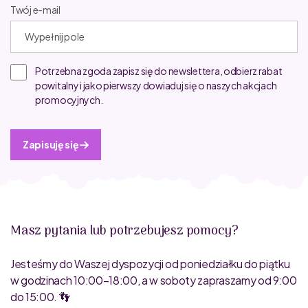
Twój e-mail
Potrzebna zgoda zapisz się do newslettera, odbierz rabat
powitalny i jako pierwszy dowiaduj się o naszych akcjach
promocyjnych.
Zapisuję się
Masz pytania lub potrzebujesz pomocy?
Jesteśmy do Waszej dyspozycji od poniedziałku do piątku
w godzinach 10:00–18:00, a w soboty zapraszamy od 9:00
do 15:00. 👣