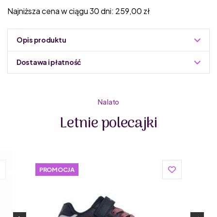
Najniższa cena w ciągu 30 dni:
259,00
zł
Opis produktu
Dostawa i płatność
Do podmiany informacja w panelu administracyjnym
Zuzoleo -> Produkt
Na lato
Letnie polecajki
Primigi to włoska marka, która na rynku działa od 1976
PROMOCJA
roku. Primigi tworzy buty dla dzieci dopasowane do
różnych etapów rozwoju, w tym także buty dziecięce
barefoot. Włoscy projektanci butów dla dzieci z Primigi
tworzą obuwie z wysokiej jakości materiałów, z dbałością
o detale. Marka dba o środowisko – buty dla dzieci od