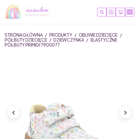
STRONA GŁÓWNA
/
PRODUKTY
/
OBUWIE DZIECIĘCE
/
PÓŁBUTY DZIECIĘCE
/
DZIEWCZYNKA
/
ELASTYCZNE
PÓŁBUTY PRIMIGI 7900077