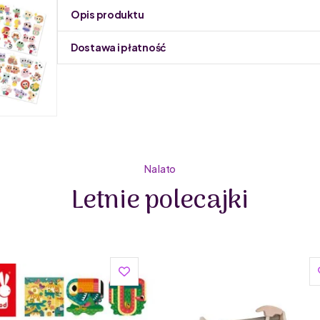
Opis produktu
Dostawa i płatność
Do podmiany informacja w panelu administracyjnym 
Na lato
Letnie polecajki
Janod od 1970 roku niezmiennie projektuje zabawki,
designu i najwyższej jakości. Unikalne zabawki tworzo
przede wszystkim z dziecięcych marzeń!
W obecnej ofercie Janod jest ponad 500 produktów, 
układanki i zabawki magnetyczne. Wszystkie produkt
designerów.
Zabawki edukacyjne rozwijają wiele umiejętności tak
manualne, kojarzenie kształtów i kolorów czy nauka 
Marka od lat angażuje się w działania na rzecz planety