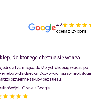
4.6
ocena z 129 opinii
klep, do którego chętnie się wraca
Świet
o jedno z tych miejsc, do których chce się wracać po
Bardzo 
olejne buty dla dziecka. Duży wybór, sprawna obsługa
rozmiar
 bardzo przyjemne zakupy bez stresu.
starann
zdjęcia
aulina Wójcik, Opinie z Google
Jagoda 