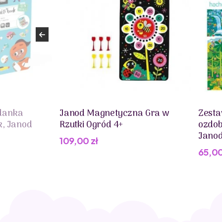
danka
Janod Magnetyczna Gra w
Zesta
k, Janod
Rzutki Ogród 4+
ozdob
Jano
109,00
zł
65,0