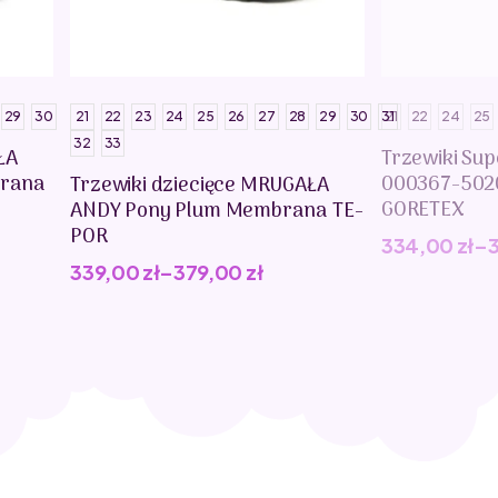
29
30
21
22
23
24
25
26
27
28
29
30
31
21
22
24
25
32
33
ŁA
Trzewiki Sup
rana
000367-502
Trzewiki dziecięce MRUGAŁA
GORETEX
ANDY Pony Plum Membrana TE-
POR
334,00
zł
–
339,00
zł
–
379,00
zł