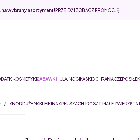
% na wybrany asortyment!
PRZEJDŹ I ZOBACZ PROMOCJĘ
ODATKI
KOSMETYKI
ZABAWKI
HULAJNOGI
KASKI
OCHRANIACZE
POSIŁE
Y
/
JANOD DUŻE NAKLEJKI NA ARKUSZACH 100 SZT. MAŁE ZWIERZĘTA 