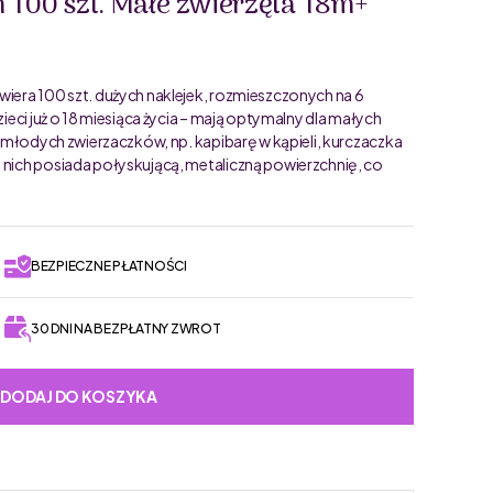
h 100 szt. Małe zwierzęta 18m+
wiera 100 szt. dużych naklejek, rozmieszczonych na 6
zieci już o 18 miesiąca życia – mają optymalny dla małych
ia młodych zwierzaczków, np. kapibarę w kąpieli, kurczaczka
 nich posiada połyskującą, metaliczną powierzchnię, co
BEZPIECZNE PŁATNOŚCI
30 DNI NA BEZPŁATNY ZWROT
DODAJ DO KOSZYKA