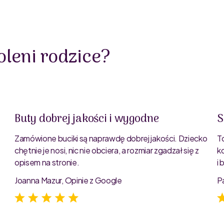
leni rodzice?
Buty dobrej jakości i wygodne
S
Zamówione buciki są naprawdę dobrej jakości. Dziecko
T
chętnie je nosi, nic nie obciera, a rozmiar zgadzał się z
k
opisem na stronie.
i
e
Joanna Mazur, Opinie z Google
P