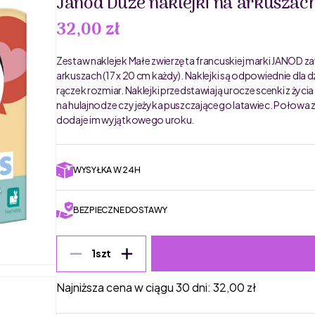
Janod Duże naklejki na arkuszac
32,00 zł
Zestaw naklejek Małe zwierzęta francuskiej marki JANOD za
arkuszach (17 x 20 cm każdy). Naklejki są odpowiednie dla d
rączek rozmiar. Naklejki przedstawiają urocze scenki z życ
na hulajnodze czy jeżyka puszczającego latawiec. Połowa z
dodaje im wyjątkowego uroku.
WYSYŁKA W 24H
BEZPIECZNE DOSTAWY
1
szt
Najniższa cena w ciągu 30 dni:
32,00
zł