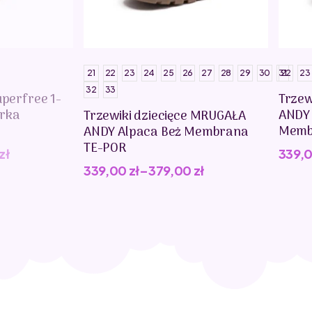
21
22
23
24
25
26
27
28
29
30
31
22
23
32
33
uperfree 1-
Trzew
erka
ANDY
Trzewiki dziecięce MRUGAŁA
Memb
ANDY Alpaca Beż Membrana
TE-POR
zł
339,
339,00
zł
–
379,00
zł