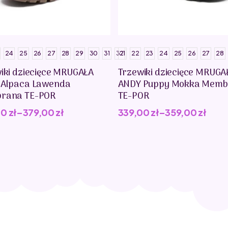
24
25
26
27
28
29
30
31
32
21
22
23
24
25
26
27
28
iki dziecięce MRUGAŁA
Trzewiki dziecięce MRUGA
 Alpaca Lawenda
ANDY Puppy Mokka Memb
rana TE-POR
TE-POR
00
zł
–
379,00
zł
339,00
zł
–
359,00
zł