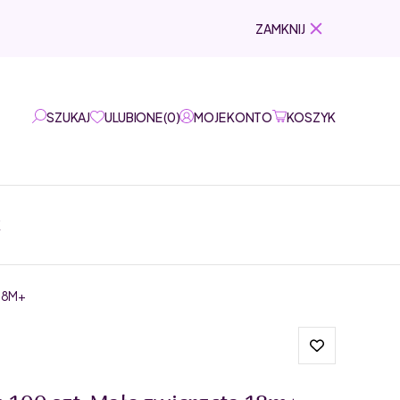
ZAMKNIJ
SZUKAJ
ULUBIONE
(
0
)
MOJE KONTO
KOSZYK
K
18M+