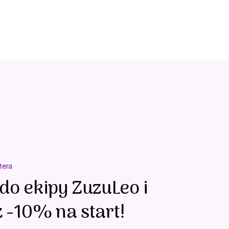
tera
do ekipy ZuzuLeo i
 -10% na start!