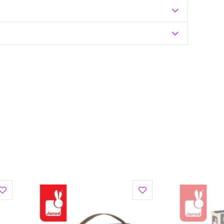
Zuzoleo -> Produkt
 które są synonimem innowacyjności, francuskiego
ne są z drewna i innych doskonałych materiałów, a
z których kluczowe to zabawki drewniane, puzzle,
y projektowane są we Francji przez własnych
ich jak koordynacja ruchowa, zręczność, zdolności
chodzenia.
, m. in. aktywnie wspiera francuski oddział WWF, np.