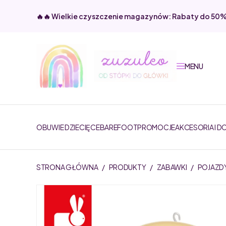
🔥🔥 Wielkie czyszczenie magazynów: Rabaty do 50
MENU
OBUWIE DZIECIĘCE
BAREFOOT
PROMOCJE
AKCESORIA I D
STRONA GŁÓWNA
/
PRODUKTY
/
ZABAWKI
/
POJAZD