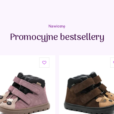
wymiary opakowania: 21 x 23 x 0,8 cm
bezpieczeństwo i jakość: EN71-1; EN71-2, EN71-3; R
Na wiosnę
Promocyjne bestsellery