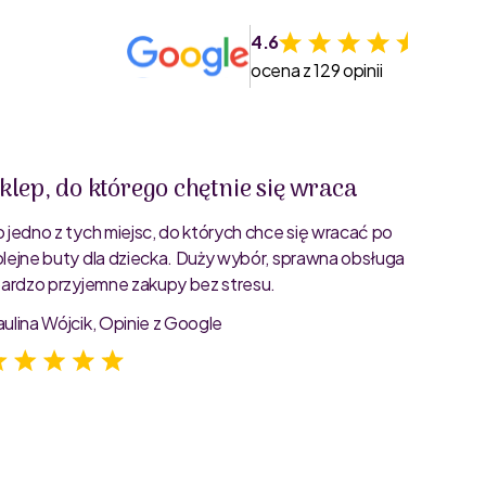
4.6
ocena z 129 opinii
klep, do którego chętnie się wraca
Świet
o jedno z tych miejsc, do których chce się wracać po
Bardzo 
olejne buty dla dziecka. Duży wybór, sprawna obsługa
rozmiar
 bardzo przyjemne zakupy bez stresu.
starann
zdjęcia
aulina Wójcik, Opinie z Google
Jagoda 