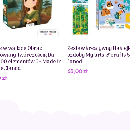
kreatywność.
Little Dutch dba o ekologiczny aspekt swoich produkt
są przyjazne dla środowiska. Dzięki temu, rodzice mogą
zabawki nie wpływają negatywnie na zdrowie maluch
e w walizce Obraz
Zestaw kreatywny Naklejki
rowany Twórczością Da
ozdoby My arts & crafts 5
 100 elementów 6+ Made in
Janod
e, Janod
65,00
zł
0
zł