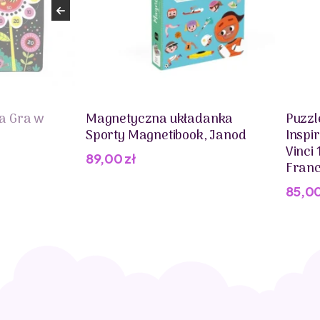
a Gra w
Magnetyczna układanka
Puzzl
Sporty Magnetibook, Janod
Inspi
Vinci
89,00
zł
Franc
85,0