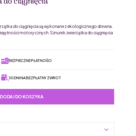
 do ciągnięcia
ierzątka do ciągnięcia są wykonane z ekologicznego drewna.
ejętności motorycznych. Sznurek zwierzątka do ciągnięcia
BEZPIECZNE PŁATNOŚCI
30 DNI NA BEZPŁATNY ZWROT
DODAJ DO KOSZYKA