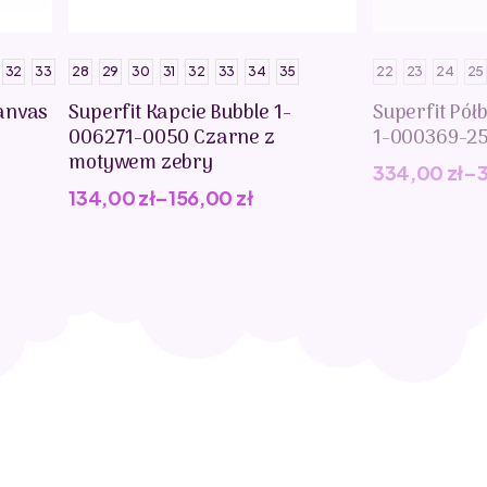
32
33
28
29
30
31
32
33
34
35
22
23
24
25
anvas
Superfit Kapcie Bubble 1-
Superfit Pół
006271-0050 Czarne z
1-000369-2
motywem zebry
334,00
zł
–
134,00
zł
–
156,00
zł