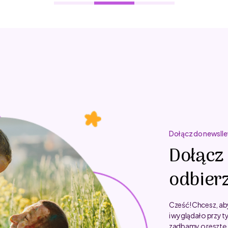
Dołącz do newslle
Dołącz 
odbierz
Cześć! Chcesz, ab
i wyglądało przy t
zadbamy o resztę.