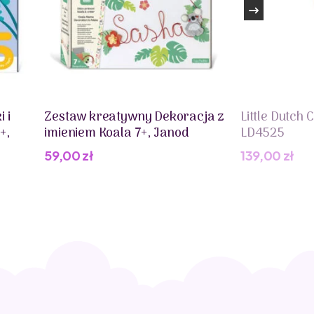
ów, używając tylko bezpiecznych farb i lakierów, które
 mieć pewność, że ich dzieci bawią się bezpiecznie i że
ów.
 i
Zestaw kreatywny Dekoracja z
Little Dutch
+,
imieniem Koala 7+, Janod
LD4525
59,00
zł
139,00
zł