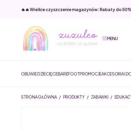
🔥🔥 Wielkie czyszczenie magazynów: Rabaty do 50
MENU
OBUWIE DZIECIĘCE
BAREFOOT
PROMOCJE
AKCESORIA I D
STRONA GŁÓWNA
/
PRODUKTY
/
ZABAWKI
/
EDUKAC