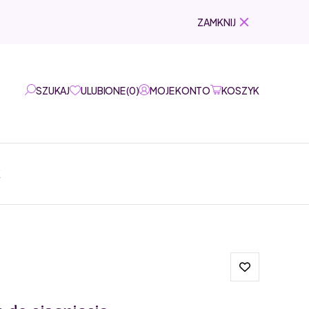
ZAMKNIJ
SZUKAJ
ULUBIONE
(
0
)
MOJE KONTO
KOSZYK
K