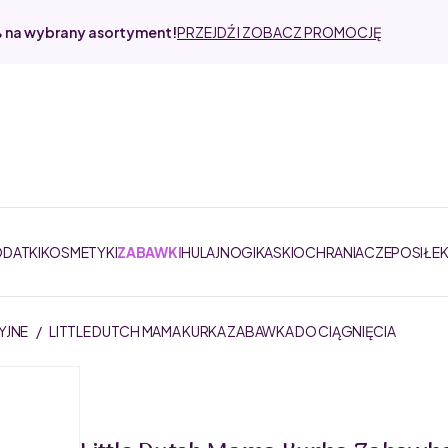
% na wybrany asortyment!
PRZEJDŹ I ZOBACZ PROMOCJĘ
ODATKI
KOSMETYKI
ZABAWKI
HULAJNOGI
KASKI
OCHRANIACZE
POSIŁE
YJNE
/
LITTLE DUTCH MAMA KURKA ZABAWKA DO CIĄGNIĘCIA