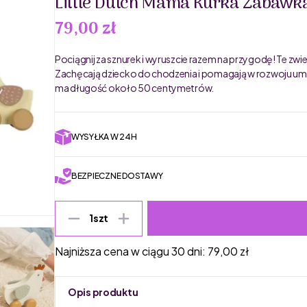
Little Dutch Mama Kurka Zabawka
79,00 zł
Pociągnij za sznurek i wyruszcie razem na przygodę! Te zw
Zachęcają dziecko do chodzenia i pomagają w rozwoju umi
ma długość około 50 centymetrów.
WYSYŁKA W 24H
BEZPIECZNE DOSTAWY
1
szt
Najniższa cena w ciągu 30 dni:
79,00
zł
Opis produktu