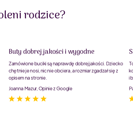
leni rodzice?
Buty dobrej jakości i wygodne
S
Zamówione buciki są naprawdę dobrej jakości. Dziecko
T
chętnie je nosi, nic nie obciera, a rozmiar zgadzał się z
k
opisem na stronie.
i
e
Joanna Mazur, Opinie z Google
P