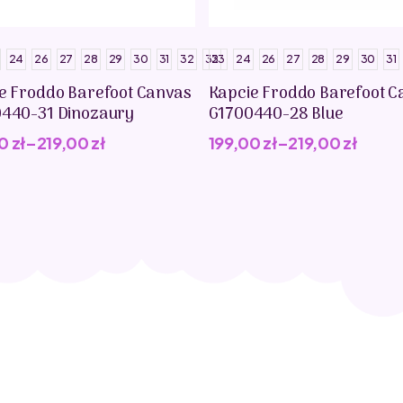
24
26
27
28
29
30
31
32
33
23
24
26
27
28
29
30
31
e Froddo Barefoot Canvas
Kapcie Froddo Barefoot C
440-31 Dinozaury
G1700440-28 Blue
00
zł
–
219,00
zł
199,00
zł
–
219,00
zł