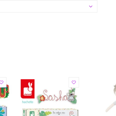
Zuzoleo -> Produkt
ona przez małżeństwo, które wkłada całe serce w
i znajdują się doskonałej jakości tekstylia,
o-tex, takie jak ręczniki, śpiworki do spania,
bawki sensoryczne dla niemowląt, jak również zabawki
tch cechuje spokojna, pastelowa kolorystyka.
em, ale również doskonałą jakością wykonania.
owane nietoksycznymi farbami, co sprawia, że są
ość rozwoju wyobraźni, kreatywności oraz zdolności
ągają uwagę maluchów, rozwijając ich zmysły i