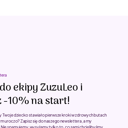
tera
do ekipy ZuzuLeo i
 -10% na start!
y Twoje dziecko stawiało pierwsze kroki w zdrowych butach
ym uroczo? Zapisz się do naszego newslettera, a my
 Nie spamujemy, wysyłamy tylko to, co sami chcielibyśmy