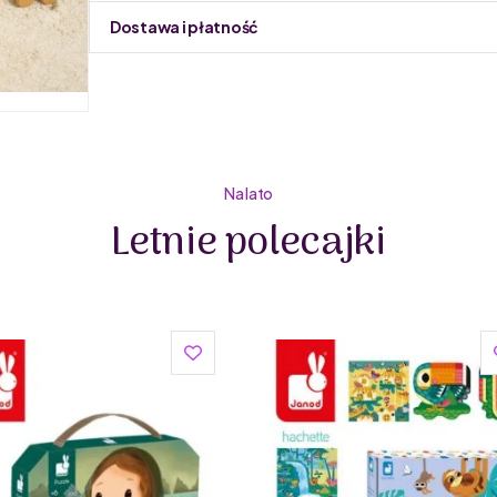
Dostawa i płatność
Do podmiany informacja w panelu administracyjnym 
Na lato
Letnie polecajki
Little Dutch to holenderska firma rodzinna, prowadz
tworzenie produktów dla najmłodszych. W ofercie mark
produkowane z bawełny organicznej z certyfikatem Oek
otulacze, akcesoria do pokoików dziecięcych oraz za
czy pojazdy wytwarzane z drewna. Produkty Little Du
Ich produkty wyróżniają się nie tylko pięknym design
Drewniane elementy są starannie polerowane i pomal
bezpieczne dla dzieci. Dzięki nim dzieci mają możliw
manualnych. Piękne wzory i kolorowe elementy przyci