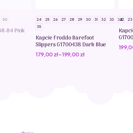
30
24
25
26
27
28
29
30
31
32
33
34
22
23
35
BR-84 Pink
Kapci
G1700
Kapcie Froddo Barefoot
Slippers G1700438 Dark Blue
199,
179,00
zł
–
199,00
zł