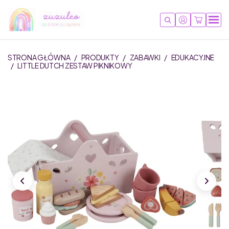
STRONA GŁÓWNA
/
PRODUKTY
/
ZABAWKI
/
EDUKACYJNE
/
LITTLE DUTCH ZESTAW PIKNIKOWY