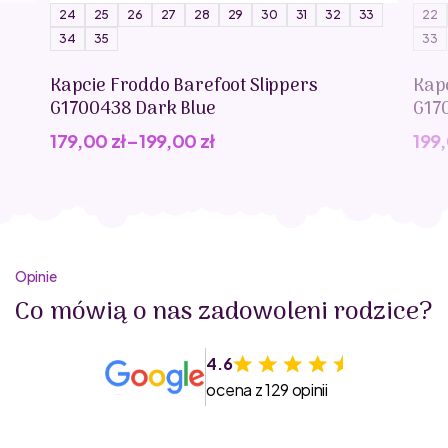
24
25
26
27
28
29
30
31
32
33
22
34
35
33
Kapcie Froddo Barefoot Slippers
Kap
G1700438 Dark Blue
G17
179,00
zł
–
199,00
zł
199
Opinie
Co mówią o nas zadowoleni rodzice?
4.6
ocena z 129 opinii