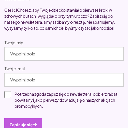
Cześć! Chcesz, aby Twoje dziecko stawiało pierwsze kroki w
zdrowych butach i wyglądało przy tym uroczo? Zapisz się do
naszego newslettera, a my zadbamy o resztę. Nie spamujemy,
wysyłamy tylko to, co sami chcielibyśmy czytać jako rodzice!
Twoje imię
Twój e-mail
Potrzebna zgoda zapisz się do newslettera, odbierz rabat
powitalny i jako pierwszy dowiaduj się o naszych akcjach
promocyjnych.
Zapisuję się