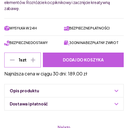
elementów. Rozłóżcie koc piknikowy i zacznijcie kreatywną
zabawę.
WYSYŁKA W 24H
BEZPIECZNE PŁATNOŚCI
BEZPIECZNE DOSTAWY
30 DNI NA BEZPŁATNY ZWROT
DODAJ DO KOSZYKA
1
szt
Najniższa cena w ciągu 30 dni:
189,00
zł
Opis produktu
Dostawa i płatność
Do podmiany informacja w panelu administracyjnym
Zuzoleo -> Produkt
Na lato