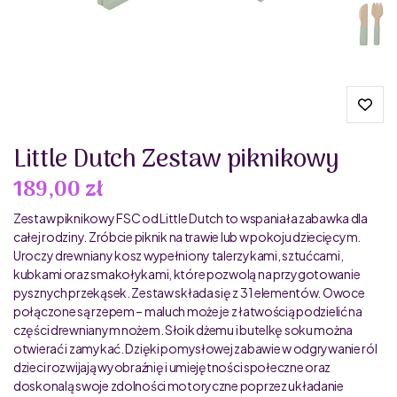
Little Dutch Zestaw piknikowy
189,00 zł
Zestaw piknikowy FSC od Little Dutch to wspaniała zabawka dla
całej rodziny. Zróbcie piknik na trawie lub w pokoju dziecięcym.
Uroczy drewniany kosz wypełniony talerzykami, sztućcami,
kubkami oraz smakołykami, które pozwolą na przygotowanie
pysznych przekąsek. Zestaw składa się z 31 elementów. Owoce
połączone są rzepem – maluch może je z łatwością podzielić na
części drewnianym nożem. Słoik dżemu i butelkę soku można
otwierać i zamykać. Dzięki pomysłowej zabawie w odgrywanie ról
dzieci rozwijają wyobraźnię i umiejętności społeczne oraz
doskonalą swoje zdolności motoryczne poprzez układanie