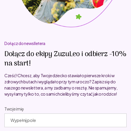
Dołącz do newslletera
Dołącz do ekipy ZuzuLeo i odbierz -10%
na start!
Cześć! Chcesz, aby Twoje dziecko stawiało pierwsze kroki w
zdrowych butach i wyglądało przy tym uroczo? Zapisz się do
naszego newslettera, a my zadbamy o resztę. Nie spamujemy,
wysyłamy tylko to, co sami chcielibyśmy czytać jako rodzice!
Twoje imię