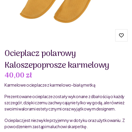
Ocieplacz polarowy
Kaloszepoprosze karmelowy
40,00 zł
Karmelowe ocieplacze z karmelowo-białą metką
Prezentowane ocieplacze zostały wykonane z dbałością o każdy
szczegół, dzięki czemu zachwycają nie tylko wygodą, ale również
swoimi walorami estetycznymi oraz wyjątkowym designem.
Ocieplacz jest niezwykle przyjemny w dotyku oraz użytkowaniu. Z
powodzeniem zastąpi maluchowi skarpetkę.