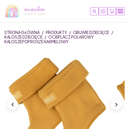
STRONA GŁÓWNA
/
PRODUKTY
/
OBUWIE DZIECIĘCE
/
KALOSZE DZIECIĘCE
/
OCIEPLACZ POLAROWY
KALOSZEPOPROSZE KARMELOWY