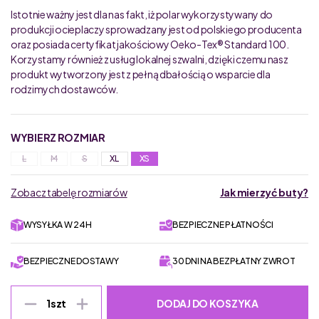
Istotnie ważny jest dla nas fakt, iż polar wykorzystywany do
produkcji ocieplaczy sprowadzany jest od polskiego producenta
oraz posiada certyfikat jakościowy Oeko-Tex® Standard 100.
Korzystamy również z usług lokalnej szwalni, dzięki czemu nasz
produkt wytworzony jest z pełną dbałością o wsparcie dla
rodzimych dostawców.
WYBIERZ ROZMIAR
L
M
S
XL
XS
Zobacz tabelę rozmiarów
Jak mierzyć buty?
WYSYŁKA W 24H
BEZPIECZNE PŁATNOŚCI
BEZPIECZNE DOSTAWY
30 DNI NA BEZPŁATNY ZWROT
DODAJ DO KOSZYKA
1
szt