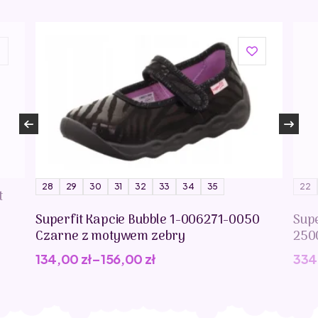
28
29
30
31
32
33
34
35
22
t
Superfit Kapcie Bubble 1-006271-0050
Supe
Czarne z motywem zebry
250
134,00
zł
–
156,00
zł
334