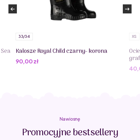
33/34
XS
 Sea
Kalosze Royal Child czarny- korona
Oci
gra
90,00
zł
40
Na wiosnę
Promocyjne bestsellery