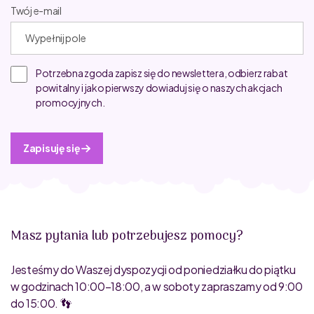
Twój e-mail
Potrzebna zgoda zapisz się do newslettera, odbierz rabat
powitalny i jako pierwszy dowiaduj się o naszych akcjach
promocyjnych.
Zapisuję się
Masz pytania lub potrzebujesz pomocy?
Jesteśmy do Waszej dyspozycji od poniedziałku do piątku
w godzinach 10:00–18:00, a w soboty zapraszamy od 9:00
do 15:00. 👣