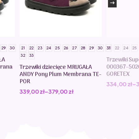
29
30
21
22
23
24
25
26
27
28
29
30
31
21
22
24
25
32
33
ŁA
Trzewiki Sup
rana
000367-502
Trzewiki dziecięce MRUGAŁA
GORETEX
ANDY Pony Plum Membrana TE-
POR
334,00
zł
–
339,00
zł
–
379,00
zł