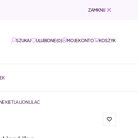
ZAMKNIJ
SZUKAJ
ULUBIONE
(
0
)
MOJE KONTO
KOSZYK
EK
KIETLA LION LILAC