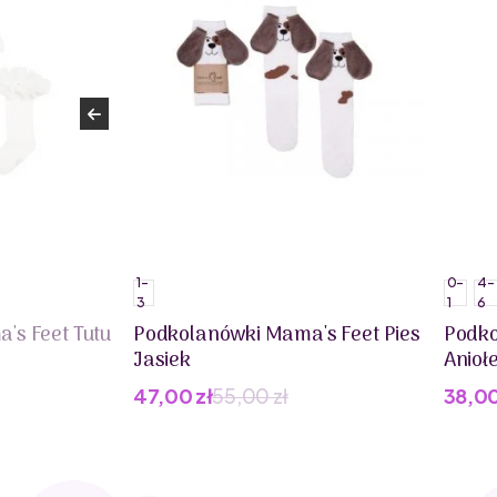
1-
0-
4-
3
1
6
's Feet Tutu
Podkolanówki Mama's Feet Pies
Podko
Jasiek
Anioł
47,00
zł
55,00
zł
38,0
Pierwotna
Aktualna
Pier
Aktua
cena
cena
cena
cena
wynosiła:
wynosi:
wynos
wynos
55,00 zł.
47,00 zł.
45,00
38,00