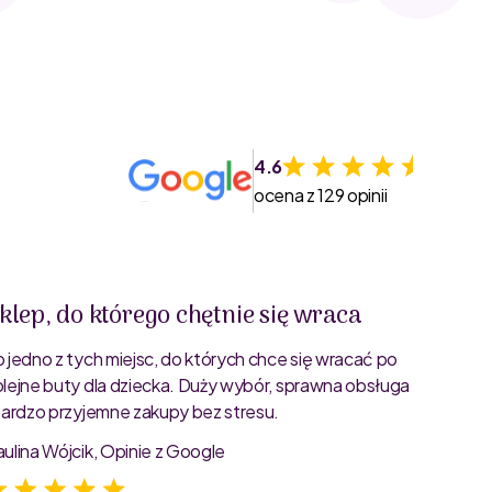
4.6
ocena z 129 opinii
klep, do którego chętnie się wraca
Świet
o jedno z tych miejsc, do których chce się wracać po
Bardzo 
olejne buty dla dziecka. Duży wybór, sprawna obsługa
rozmiar
 bardzo przyjemne zakupy bez stresu.
starann
zdjęcia
aulina Wójcik, Opinie z Google
Jagoda 