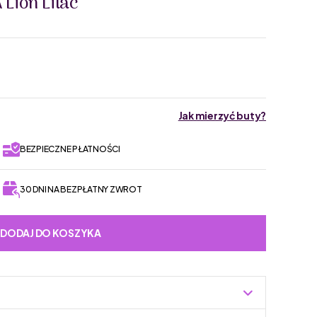
Lion Lilac
Jak mierzyć buty?
BEZPIECZNE PŁATNOŚCI
30 DNI NA BEZPŁATNY ZWROT
DODAJ DO KOSZYKA
kulary przeciwsłoneczne. Sprawdź za co pokochali je