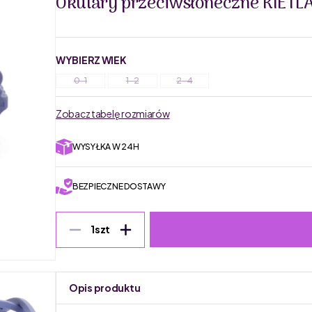
Okulary przeciwsłoneczne KIETLA 
WYBIERZ WIEK
0-1
1-2
2-4
Zobacz tabelę rozmiarów
WYSYŁKA W 24H
BEZPIECZNE DOSTAWY
1
szt
Opis produktu
Stworzone specjalnie dla dzieci, najwyższej jakości o