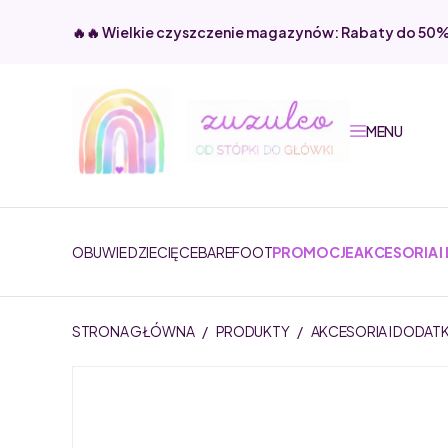
🔥🔥 Wielkie czyszczenie magazynów: Rabaty do 50
MENU
OBUWIE DZIECIĘCE
BAREFOOT
PROMOCJE
AKCESORIA I
STRONA GŁÓWNA
/
PRODUKTY
/
AKCESORIA I DODATK