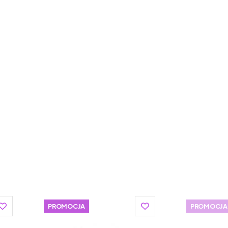
, opaskę, dzięki której okulary się nie zgubią i
 okularów, schowaj je do ochronnego etui,
iem.
zeciwsłoneczne dla dzieci spełniają
.3.
tami, wybierz okulary przeciwsłoneczne dla dzieci Ki
PROMOCJA
PROMOCJA