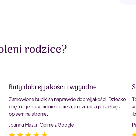
leni rodzice?
Buty dobrej jakości i wygodne
S
Zamówione buciki są naprawdę dobrej jakości. Dziecko
T
chętnie je nosi, nic nie obciera, a rozmiar zgadzał się z
k
opisem na stronie.
i
e
Joanna Mazur, Opinie z Google
P