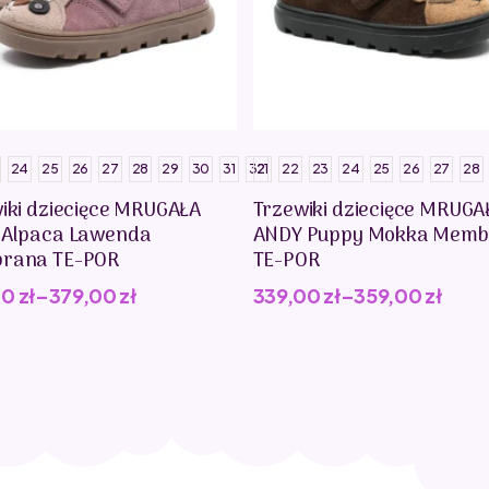
24
25
26
27
28
29
30
31
32
21
22
23
24
25
26
27
28
iki dziecięce MRUGAŁA
Trzewiki dziecięce MRUGA
 Alpaca Lawenda
ANDY Puppy Mokka Memb
rana TE-POR
TE-POR
00
zł
–
379,00
zł
339,00
zł
–
359,00
zł