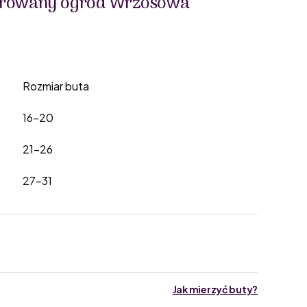
arowany ogród Wrzosowa
Rozmiar buta
16-20
21-26
27-31
Jak mierzyć buty?