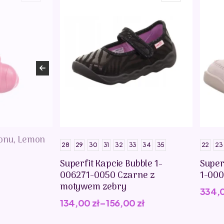
donu, Lemon
28
29
30
31
32
33
34
35
22
23
Superfit Kapcie Bubble 1-
Super
006271-0050 Czarne z
1-00
motywem zebry
334,
134,00
zł
–
156,00
zł