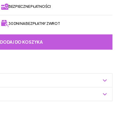
BEZPIECZNE PŁATNOŚCI
30 DNI NA BEZPŁATNY ZWROT
DODAJ DO KOSZYKA
Zuzoleo -> Produkt