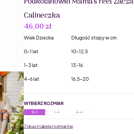
Podkolanówki Mama's Feet Zacz
Calineczka
46,00 zł
Wiek Dziecka
Długość stopy w cm
0-1 lat
10-12,5
1-3 lat
13-16
4-6 lat
16,5-20
WYBIERZ ROZMIAR
0-1
1-3
4-6
Zobacz tabelę rozmiarów