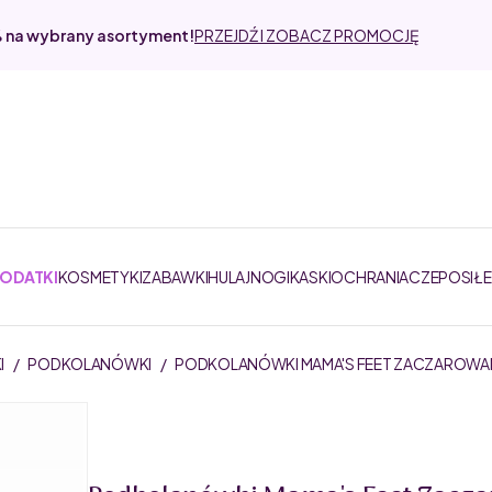
% na wybrany asortyment!
PRZEJDŹ I ZOBACZ PROMOCJĘ
DODATKI
KOSMETYKI
ZABAWKI
HULAJNOGI
KASKI
OCHRANIACZE
POSIŁ
I
/
PODKOLANÓWKI
/
PODKOLANÓWKI MAMA'S FEET ZACZAROW