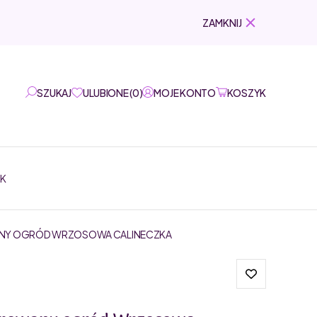
ZAMKNIJ
SZUKAJ
ULUBIONE
(
0
)
MOJE KONTO
KOSZYK
EK
ANY OGRÓD WRZOSOWA CALINECZKA