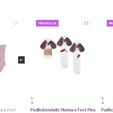
PROMOCJA
P
1-
1-
3
3
's Feet
Podkolanówki Mama's Feet Pies
Podko