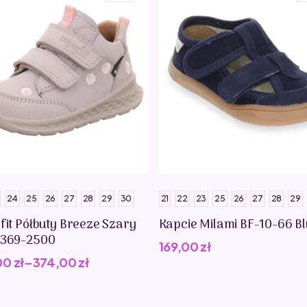
24
25
26
27
28
29
30
21
22
23
25
26
27
28
29
fit Półbuty Breeze Szary
Kapcie Milami BF-10-66 B
0369-2500
169,00
zł
00
zł
–
374,00
zł