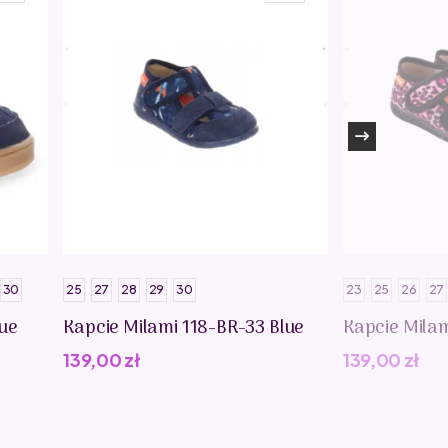
30
25
27
28
29
30
23
25
26
27
lue
Kapcie Milami 118-BR-33 Blue
Kapcie Milam
139,00
zł
139,00
zł