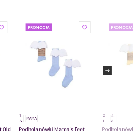
PROMOCJA
PROMOCJA
1-
0-
4-
MAMA
3
1
6
t Old
Podkolanówki Mama's Feet
Podkolanówk