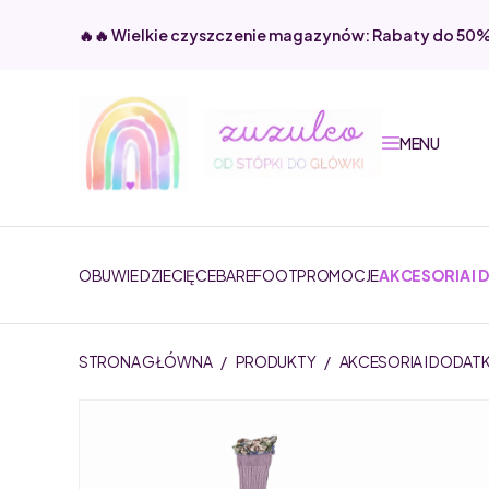
🔥🔥 Wielkie czyszczenie magazynów: Rabaty do 50
MENU
OBUWIE DZIECIĘCE
BAREFOOT
PROMOCJE
AKCESORIA I 
STRONA GŁÓWNA
/
PRODUKTY
/
AKCESORIA I DODATK