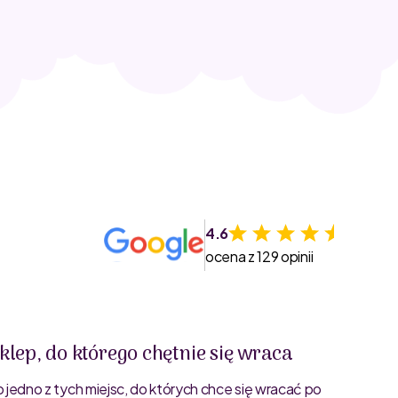
4.6
ocena z 129 opinii
klep, do którego chętnie się wraca
Świet
o jedno z tych miejsc, do których chce się wracać po
Bardzo 