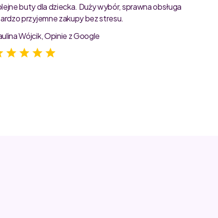
olejne buty dla dziecka. Duży wybór, sprawna obsługa
rozmiar
 bardzo przyjemne zakupy bez stresu.
starann
zdjęcia
aulina Wójcik, Opinie z Google
Jagoda 