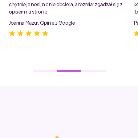
chętnie je nosi, nic nie obciera, a rozmiar zgadzał się z
k
opisem na stronie.
i
e
Joanna Mazur, Opinie z Google
P