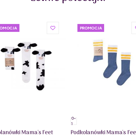
1-3 lat
4-6 lat
Skład: 78% bawełna, 19% poliamid, 3% elastan
ROMOCJA
PROMOCJA
0-
1
lanówki Mama's Feet
Podkolanówki Mama's Fee