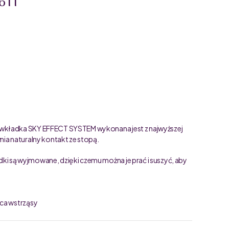
611
 wkładka SKY EFFECT SYSTEM wykonana jest z najwyższej
ia naturalny kontakt ze stopą.
i są wyjmowane, dzięki czemu można je prać i suszyć, aby
ąca wstrząsy