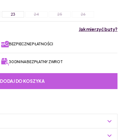
23
24
25
26
Jak mierzyć buty?
BEZPIECZNE PŁATNOŚCI
30 DNI NA BEZPŁATNY ZWROT
DODAJ DO KOSZYKA