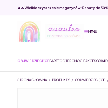
🔥🔥 Wielkie czyszczenie magazynów: Rabaty do 50
MENU
OBUWIE DZIECIĘCE
BAREFOOT
PROMOCJE
AKCESORIA I 
STRONA GŁÓWNA
/
PRODUKTY
/
OBUWIE DZIECIĘCE