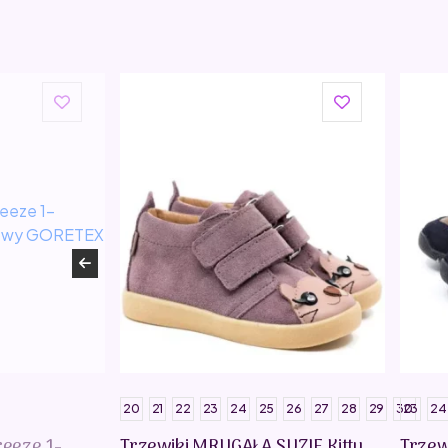
20
21
22
23
24
25
26
27
28
29
30
23
24
reeze 1-
Trzewiki MRUGAŁA SUZIE Kitty
Trzew