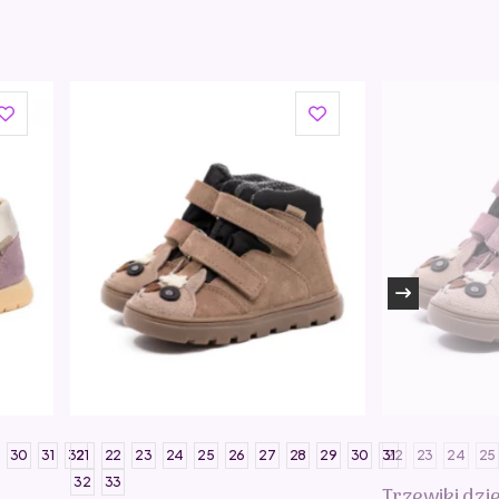
30
31
32
21
22
23
24
25
26
27
28
29
30
31
22
23
24
25
32
33
Trzewiki dz