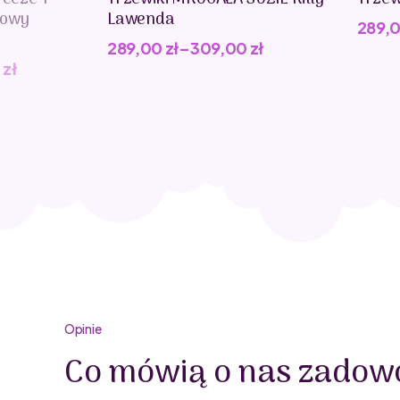
kowy
Lawenda
289,
289,00
zł
–
309,00
zł
0
zł
Opinie
Co mówią o nas zadowo