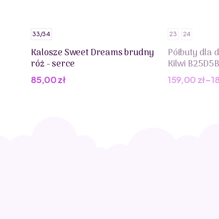
33/34
23
24
Kalosze Sweet Dreams brudny
Półbuty dla 
róż - serce
Kilwi B25D5
85,00
zł
159,00
zł
–
1