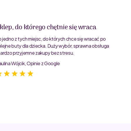
klep, do którego chętnie się wraca
Świet
o jedno z tych miejsc, do których chce się wracać po
Bardzo 
olejne buty dla dziecka. Duży wybór, sprawna obsługa
rozmiar
 bardzo przyjemne zakupy bez stresu.
starann
zdjęcia
aulina Wójcik, Opinie z Google
Jagoda 