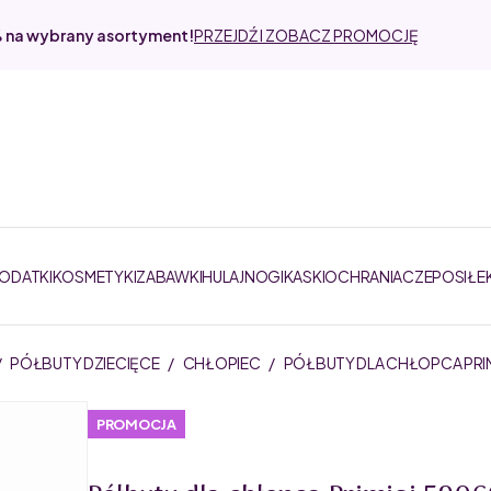
% na wybrany asortyment!
PRZEJDŹ I ZOBACZ PROMOCJĘ
DODATKI
KOSMETYKI
ZABAWKI
HULAJNOGI
KASKI
OCHRANIACZE
POSIŁE
/
PÓŁBUTY DZIECIĘCE
/
CHŁOPIEC
/
PÓŁBUTY DLA CHŁOPCA PRIM
PROMOCJA