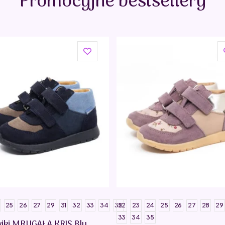
Promocyjne bestsellery
25
26
27
29
31
32
33
34
35
22
23
24
25
26
27
28
29
33
34
35
iki MRUGAŁA KRIS Blu