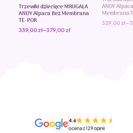
ANDY Alpac
Trzewiki dziecięce MRUGAŁA
Membrana T
ANDY Alpaca Beż Membrana
TE-POR
339,00
zł
–
3
339,00
zł
–
379,00
zł
4.6
ocena z 129 opinii