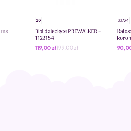
20
33/34
ams
Bibi dziecięce PREWALKER –
Kalos
1122154
koro
119,00
zł
199,00
zł
90,0
Pierwotna
Aktualna
cena
cena
wynosiła:
wynosi:
199,00 zł.
119,00 zł.