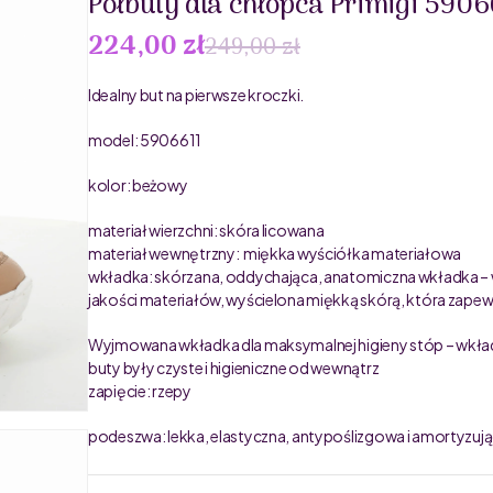
Półbuty dla chłopca Primigi 5906
224,00 zł
249,00 zł
Idealny but na pierwsze kroczki.
model: 5906611
kolor: beżowy
materiał wierzchni: skóra licowana
materiał wewnętrzny: miękka wyściółka materiałowa
wkładka: skórzana, oddychająca, anatomiczna wkładka –
jakości materiałów, wyścielona miękką skórą, która zapewn
Wyjmowana wkładka dla maksymalnej higieny stóp – wkładk
buty były czyste i higieniczne od wewnątrz
zapięcie: rzepy
podeszwa: lekka, elastyczna, antypoślizgowa i amortyzuj