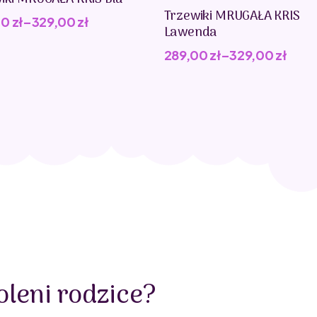
Trzewiki MRUGAŁA KRIS
00
zł
–
329,00
zł
Lawenda
289,00
zł
–
329,00
zł
leni rodzice?