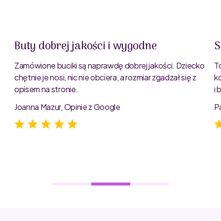
Buty dobrej jakości i wygodne
S
Zamówione buciki są naprawdę dobrej jakości. Dziecko
T
chętnie je nosi, nic nie obciera, a rozmiar zgadzał się z
k
opisem na stronie.
i
e
Joanna Mazur, Opinie z Google
P