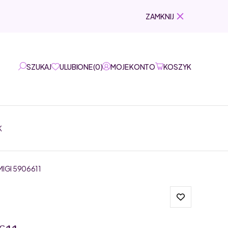
ZAMKNIJ
SZUKAJ
ULUBIONE
(
0
)
MOJE KONTO
KOSZYK
K
IGI 5906611