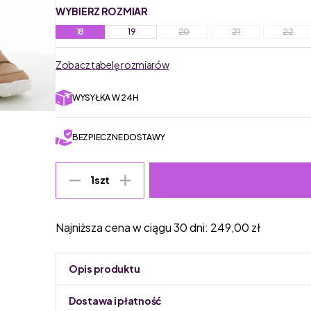
WYBIERZ ROZMIAR
18
19
20
21
22
Zobacz tabelę rozmiarów
WYSYŁKA W 24H
BEZPIECZNE DOSTAWY
1
szt
Najniższa cena w ciągu 30 dni:
249,00
zł
Opis produktu
Dostawa i płatność