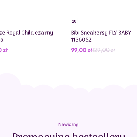
28
ze Royal Child czarny-
Bibi Sneakersy FLY BABY –
na
1136052
0
zł
99,00
zł
129,00
zł
Pierwotna
Aktualna
cena
cena
wynosiła:
wynosi:
129,00 zł.
99,00 zł.
Na wiosnę