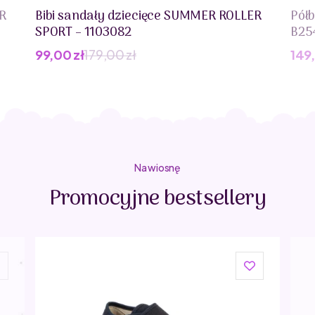
R
Bibi sandały dziecięce SUMMER ROLLER
Półb
SPORT – 1103082
B25
99,00
zł
179,00
zł
149
Pierwotna
Aktualna
cena
cena
wynosiła:
wynosi:
179,00 zł.
99,00 zł.
Na wiosnę
Promocyjne bestsellery