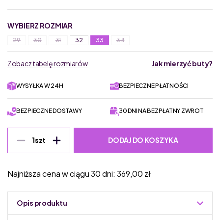
WYBIERZ ROZMIAR
29
30
31
32
33
34
Zobacz tabelę rozmiarów
Jak mierzyć buty?
WYSYŁKA W 24H
BEZPIECZNE PŁATNOŚCI
BEZPIECZNE DOSTAWY
30 DNI NA BEZPŁATNY ZWROT
DODAJ DO KOSZYKA
1
szt
Najniższa cena w ciągu 30 dni:
369,00
zł
Opis produktu