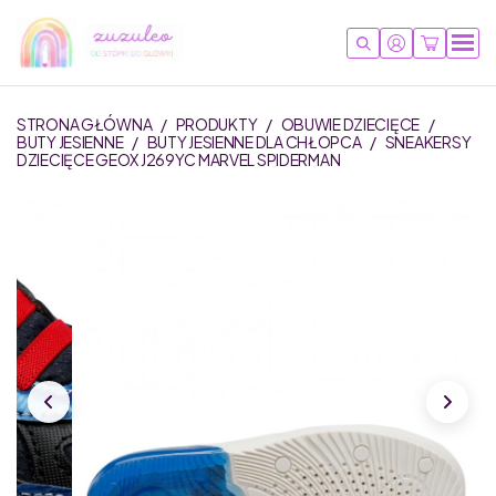
STRONA GŁÓWNA
/
PRODUKTY
/
OBUWIE DZIECIĘCE
/
BUTY JESIENNE
/
BUTY JESIENNE DLA CHŁOPCA
/
SNEAKERSY
DZIECIĘCE GEOX J269YC MARVEL SPIDERMAN