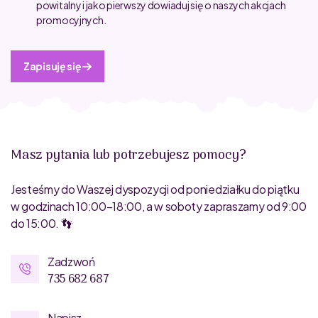
powitalny i jako pierwszy dowiaduj się o naszych akcjach
promocyjnych.
Zapisuję się
Masz pytania lub potrzebujesz pomocy?
Jesteśmy do Waszej dyspozycji od poniedziałku do piątku
w godzinach 10:00–18:00, a w soboty zapraszamy od 9:00
do 15:00. 👣
Zadzwoń
735 682 687
Napisz