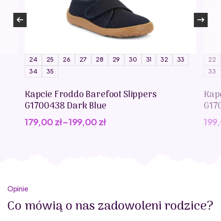
24
25
26
27
28
29
30
31
32
33
22
34
35
33
Kapcie Froddo Barefoot Slippers
Kap
G1700438 Dark Blue
G17
179,00
zł
–
199,00
zł
199
Opinie
Co mówią o nas zadowoleni rodzice?