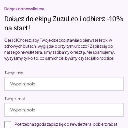
Dołącz do newslletera
Dołącz do ekipy ZuzuLeo i odbierz -10%
na start!
Cześć! Chcesz, aby Twoje dziecko stawiało pierwsze kroki w
zdrowych butach i wyglądało przy tym uroczo? Zapisz się do
naszego newslettera, a my zadbamy o resztę. Nie spamujemy,
wysyłamy tylko to, co sami chcielibyśmy czytać jako rodzice!
Twoje imię
Twój e-mail
Potrzebna zgoda zapisz się do newslettera, odbierz rabat