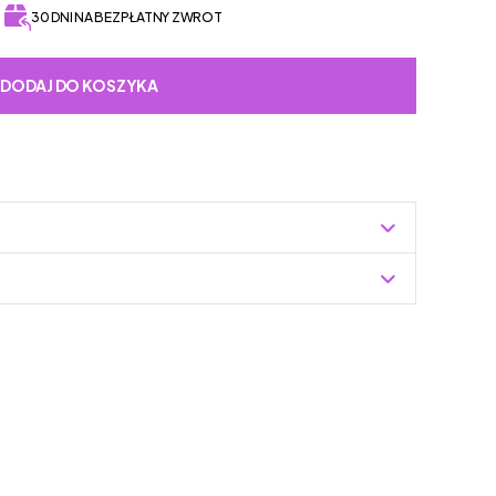
30 DNI NA BEZPŁATNY ZWROT
DODAJ DO KOSZYKA
Zuzoleo -> Produkt
ego stworzona przez rodzinę obuwniczą w trzecim
 damskie, aż po buty dziecięce. Jest jedną z