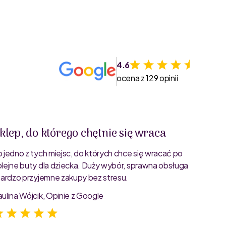
4.6
ocena z 129 opinii
klep, do którego chętnie się wraca
Świet
o jedno z tych miejsc, do których chce się wracać po
Bardzo 
olejne buty dla dziecka. Duży wybór, sprawna obsługa
rozmiar
 bardzo przyjemne zakupy bez stresu.
starann
zdjęcia
aulina Wójcik, Opinie z Google
Jagoda 