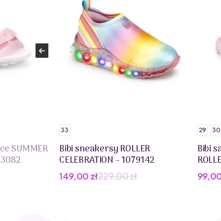
33
29
30
ięce SUMMER
Bibi sneakersy ROLLER
Bibi 
03082
CELEBRATION – 1079142
ROLLE
149,00
zł
229,00
zł
99,0
Pierwotna
Aktualna
Pier
Aktua
cena
cena
cena
cena
wynosiła:
wynosi:
wynos
wynos
229,00 zł.
149,00 zł.
169,0
99,00