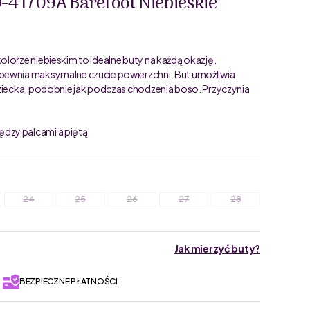
0-41709A Barefoot Niebieskie
lorze niebieskim to idealne buty na każdą okazję.
pewnia maksymalne czucie powierzchni. But umożliwia
dziecka, podobnie jak podczas chodzenia boso. Przyczynia
dzy palcami a piętą
24
25
26
27
28
Jak mierzyć buty?
BEZPIECZNE PŁATNOŚCI