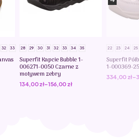
32
33
28
29
30
31
32
33
34
35
22
23
24
25
anvas
Superfit Kapcie Bubble 1-
Superfit Pół
006271-0050 Czarne z
1-000369-2
motywem zebry
334,00
zł
–
134,00
zł
–
156,00
zł