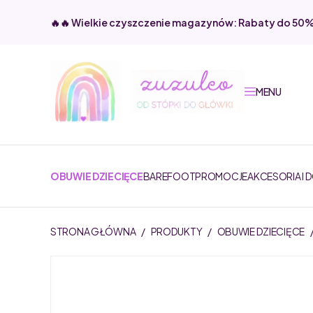
🔥🔥 Wielkie czyszczenie magazynów: Rabaty do 50
MENU
OBUWIE DZIECIĘCE
BAREFOOT
PROMOCJE
AKCESORIA I 
STRONA GŁÓWNA
/
PRODUKTY
/
OBUWIE DZIECIĘCE