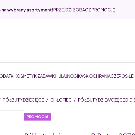
% na wybrany asortyment!
PRZEJDŹ I ZOBACZ PROMOCJĘ
DODATKI
KOSMETYKI
ZABAWKI
HULAJNOGI
KASKI
OCHRANIACZE
POSIŁE
/
PÓŁBUTY DZIECIĘCE
/
CHŁOPIEC
/
PÓŁBUTY DZIEWCZĘCE D.D.S
PROMOCJA