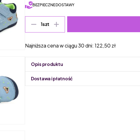
BEZPIECZNE DOSTAWY
1
szt
Najniższa cena w ciągu 30 dni:
122,50
zł
Opis produktu
Dostawa i płatność
Do podmiany informacja w panelu administracyjnym 
D.D.STEP to wysokiej jakości marka obuwia dziecięc
pokoleniu, począwszy od butów męskich, poprzez buty
wiodących węgierskich marek obuwia dziecięcego.