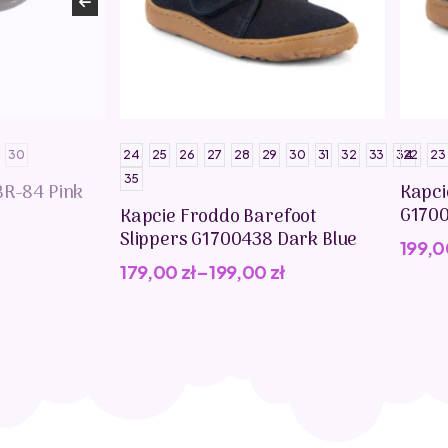
30
24
25
26
27
28
29
30
31
32
33
34
22
23
35
BR-84 Pink
Kapci
G1700
Kapcie Froddo Barefoot
Slippers G1700438 Dark Blue
199,
179,00
zł
–
199,00
zł