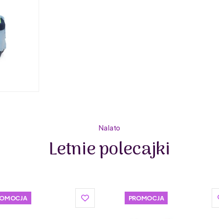
Buty dla dzieci D.D.STEP są lekkie i wygodne. Zosta
z naturalnego kauczuku, a wyjmowane wkładki ułatw
dopasowaniu rozmiaru buta do długości stopy dzieck
produkcji butów, w trakcie którego wykorzystuje wł
mniej kleju. Tak innowacyjne rozwiązanie pozytywnie 
i komfort dziecka.
Szeroki wybór wzorów i kolorystyki sprawia, że dzieci 
Wybrane modele posiadają świecące podeszwy, uwielb
zachęcają je do chodzenia i biegania), jak i dorosłyc
Zapięcie na rzep ułatwia ich zakładanie i ściąganie or
Na lato
Letnie polecajki
ROMOCJA
PROMOCJA