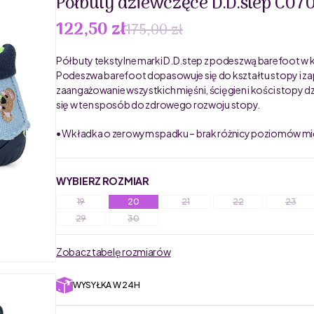
Półbuty dziewczęce D.D.step C07
122,50 zł
175,00 zł
Półbuty tekstylne marki D.D.step z podeszwą barefoot w ko
Podeszwa barefoot dopasowuje się do kształtu stopy i za
zaangażowanie wszystkich mięśni, ścięgien i kości stopy 
się w ten sposób do zdrowego rozwoju stopy.
• Wkładka o zerowym spadku – brak różnicy poziomów mię
WYBIERZ ROZMIAR
19
20
21
22
23
29
30
Zobacz tabelę rozmiarów
WYSYŁKA W 24H