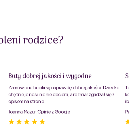
leni rodzice?
Buty dobrej jakości i wygodne
S
Zamówione buciki są naprawdę dobrej jakości. Dziecko
T
chętnie je nosi, nic nie obciera, a rozmiar zgadzał się z
k
opisem na stronie.
i
e
Joanna Mazur, Opinie z Google
P