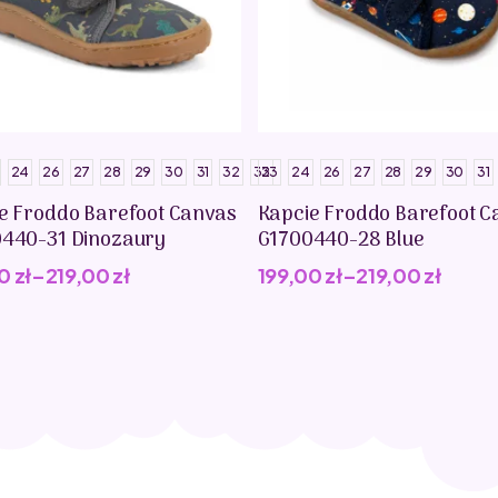
24
26
27
28
29
30
31
32
33
23
24
26
27
28
29
30
31
e Froddo Barefoot Canvas
Kapcie Froddo Barefoot C
440-31 Dinozaury
G1700440-28 Blue
00
zł
–
219,00
zł
199,00
zł
–
219,00
zł