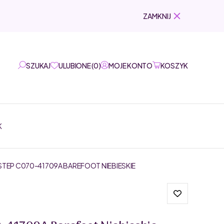
ZAMKNIJ
SZUKAJ
ULUBIONE
(
0
)
MOJE KONTO
KOSZYK
K
TEP C070-41709A BAREFOOT NIEBIESKIE