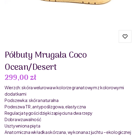
Półbuty Mrugała Coco
Ocean/Desert
299,00 zł
Wierzch: skóra welurowa w kolorze granatowym z kolorowymi
dodatkami
Podszewka: skóra naturalna
Podeszwa TR, antypoślizgowa, elastyczna
Regulacja tęgości dzięki zapięciu na dwa rzepy
Dobra wzuwalność
Usztywniona pięta
Anatomiczna wkładka skórzana, wykonana z juchtu – ekologicznej