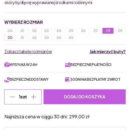
skóry bydlęcej wyprawianej środkami roślinnymi
WYBIERZ ROZMIAR
20
21
22
23
24
25
26
27
28
29
30
31
32
33
34
35
Zobacz tabelę rozmiarów
Jak mierzyć buty?
WYSYŁKA W 24H
BEZPIECZNE PŁATNOŚCI
BEZPIECZNE DOSTAWY
30 DNI NA BEZPŁATNY ZWROT
DODAJ DO KOSZYKA
1
szt
Najniższa cena w ciągu 30 dni:
299,00
zł