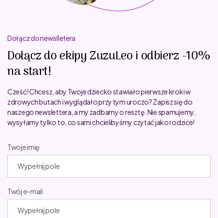
Dołącz do newslletera
Dołącz do ekipy ZuzuLeo i odbierz -10%
na start!
Cześć! Chcesz, aby Twoje dziecko stawiało pierwsze kroki w
zdrowych butach i wyglądało przy tym uroczo? Zapisz się do
naszego newslettera, a my zadbamy o resztę. Nie spamujemy,
wysyłamy tylko to, co sami chcielibyśmy czytać jako rodzice!
Twoje imię
Twój e-mail