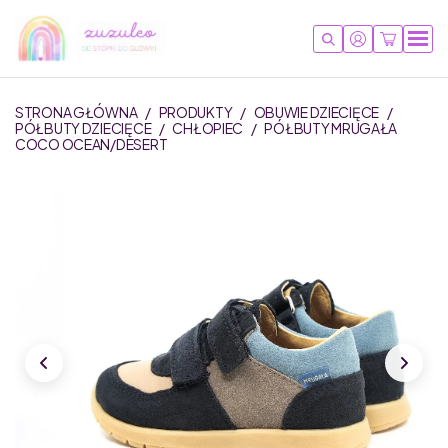
STRONA GŁÓWNA
/
PRODUKTY
/
OBUWIE DZIECIĘCE
/
PÓŁBUTY DZIECIĘCE
/
CHŁOPIEC
/
PÓŁBUTY MRUGAŁA
COCO OCEAN/DESERT