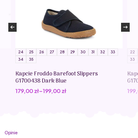
24
25
26
27
28
29
30
31
32
33
22
34
35
33
Kapcie Froddo Barefoot Slippers
Kap
G1700438 Dark Blue
G17
179,00
zł
–
199,00
zł
199
Opinie