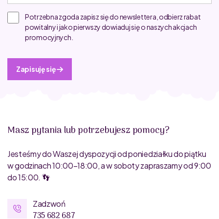
Potrzebna zgoda zapisz się do newslettera, odbierz rabat
powitalny i jako pierwszy dowiaduj się o naszych akcjach
promocyjnych.
Zapisuję się
Masz pytania lub potrzebujesz pomocy?
Jesteśmy do Waszej dyspozycji od poniedziałku do piątku
w godzinach 10:00–18:00, a w soboty zapraszamy od 9:00
do 15:00. 👣
Zadzwoń
735 682 687