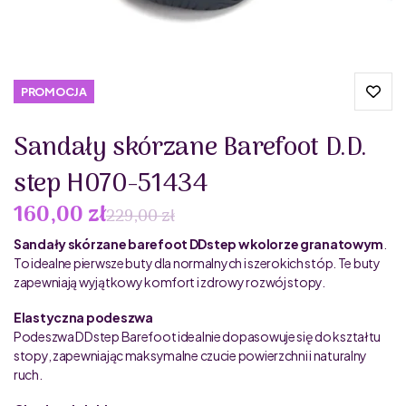
PROMOCJA
Sandały skórzane Barefoot D.D.
step H070-51434
160,00 zł
229,00 zł
Sandały skórzane barefoot DDstep w kolorze granatowym
.
To idealne pierwsze buty dla normalnych i szerokich stóp. Te buty
zapewniają wyjątkowy komfort i zdrowy rozwój stopy.
Elastyczna podeszwa
Podeszwa DDstep Barefoot idealnie dopasowuje się do kształtu
stopy, zapewniając maksymalne czucie powierzchni i naturalny
ruch.