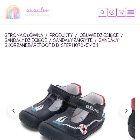
STRONA GŁÓWNA
/
PRODUKTY
/
OBUWIE DZIECIĘCE
/
SANDAŁY DZIECIĘCE
/
SANDAŁY ZAKRYTE
/
SANDAŁY
SKÓRZANE BAREFOOT D.D. STEP H070-51434