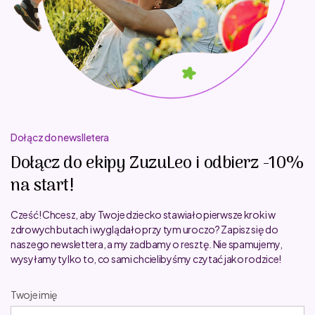
Dołącz do newslletera
Dołącz do ekipy ZuzuLeo i odbierz -10%
na start!
Cześć! Chcesz, aby Twoje dziecko stawiało pierwsze kroki w
zdrowych butach i wyglądało przy tym uroczo? Zapisz się do
naszego newslettera, a my zadbamy o resztę. Nie spamujemy,
wysyłamy tylko to, co sami chcielibyśmy czytać jako rodzice!
Twoje imię