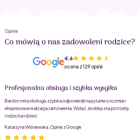
Opinie
Co mówią o nas zadowoleni rodzice?
4.6
ocena z 129 opinii
Profesjonalna obsługa i szybka wysyłka
Bardzo miła obsługa, szybka odpowiedź na pytanie o rozmiar i
ekspresowa realizacja zamówienia. Widać, że sklep zna potrzeby
rodziców i dzieci.
Katarzyna Wiśniewska, Opinie z Google