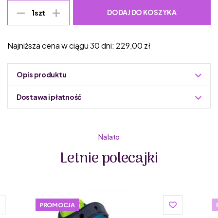
DODAJ DO KOSZYKA
1
szt
Najniższa cena w ciągu 30 dni:
229,00
zł
Opis produktu
Dostawa i płatność
Do podmiany informacja w panelu administracyjnym
Zuzoleo -> Produkt
Na lato
Letnie polecajki
D.D.STEP to wysokiej jakości marka obuwia dziecięcego
stworzona przez rodzinę obuwniczą w trzecim pokoleniu,
począwszy od butów męskich, poprzez buty damskie, aż
po buty dziecięce. Jest jedną z wiodących
węgierskich marek obuwia dziecięcego.
PROMOCJA
Buty dla dzieci D.D.STEP są lekkie i wygodne. Zostały