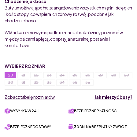
Chodzenie jak boso
Buty umożliwiają pełne zaangażowanie wszystkich mięśni, ścięgien
i kości stopy, co wspiera ich zdrowy rozwój, podobnie jak
chodzenie boso.
Wkładka o zerowym spadku oznacza brak różnicy poziomów
między palcami a piętą, co sprzyja naturalnej postawie i
komfortowi.
WYBIERZ ROZMIAR
20
21
22
23
24
25
26
27
28
29
30
31
32
33
34
35
36
Zobacz tabelę rozmiarów
Jak mierzyć buty?
WYSYŁKA W 24H
BEZPIECZNE PŁATNOŚCI
BEZPIECZNE DOSTAWY
30 DNI NA BEZPŁATNY ZWROT