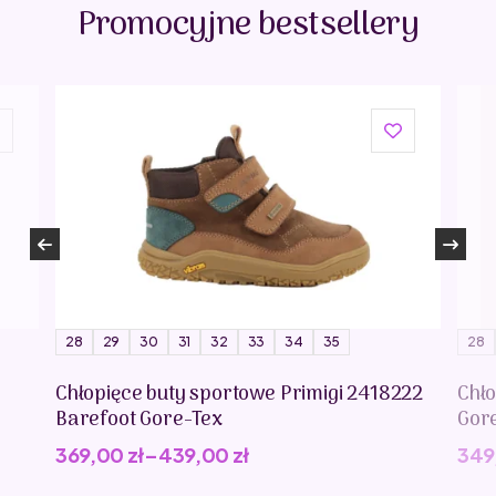
Promocyjne bestsellery
28
29
30
31
32
33
34
35
28
Chłopięce buty sportowe Primigi 2418222
Chło
Barefoot Gore-Tex
Gor
369,00
zł
–
439,00
zł
349