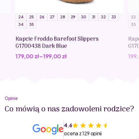
Quut
Adres na terenie Unii Europejskiej (jednostki
odpowiedzialnej za produkt na terenie Unii
24
25
26
27
28
29
30
31
32
33
22
Europejskiej)
34
35
33
Snepkaai 5
9000 Gent
Kapcie Froddo Barefoot Slippers
Kap
Belgium
G1700438 Dark Blue
G17
Adres elektroniczny
179,00
zł
–
199,00
zł
199
info@quuttoys.com
Opinie
Co mówią o nas zadowoleni rodzice?
4.6
ocena z 129 opinii