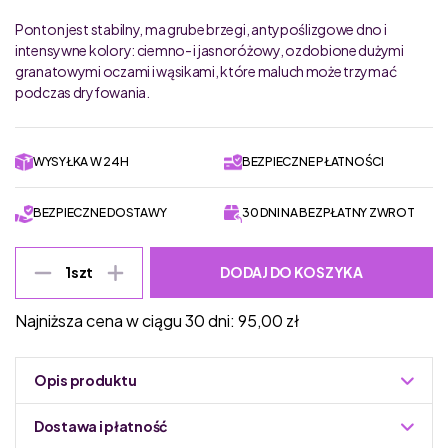
Ponton jest stabilny, ma grube brzegi, antypoślizgowe dno i
intensywne kolory: ciemno- i jasnoróżowy, ozdobione dużymi
granatowymi oczami i wąsikami, które maluch może trzymać
podczas dryfowania.
WYSYŁKA W 24H
BEZPIECZNE PŁATNOŚCI
BEZPIECZNE DOSTAWY
30 DNI NA BEZPŁATNY ZWROT
DODAJ DO KOSZYKA
1
szt
Najniższa cena w ciągu 30 dni:
95,00
zł
Opis produktu
O marce:
Dostawa i płatność
Belgijska marka Quut została stworzona przez zespół