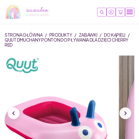
STRONA GŁÓWNA
/
PRODUKTY
/
ZABAWKI
/
DO KĄPIELI
/
QUUT DMUCHANY PONTON DO PŁYWANIA DLA DZIECI CHERRY
RED