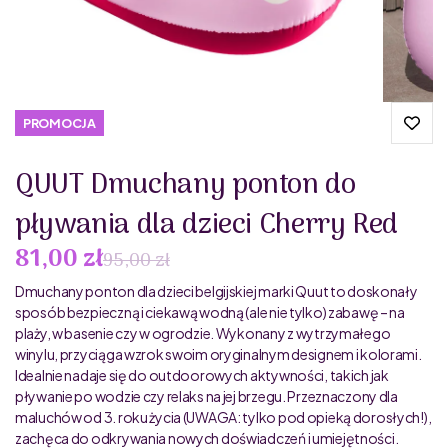
PROMOCJA
QUUT Dmuchany ponton do
pływania dla dzieci Cherry Red
81,00 zł
95,00 zł
Dmuchany ponton dla dzieci belgijskiej marki Quut to doskonały
sposób bezpieczną i ciekawą wodną (ale nie tylko) zabawę – na
plaży, w basenie czy w ogrodzie. Wykonany z wytrzymałego
winylu, przyciąga wzrok swoim oryginalnym designem i kolorami.
Idealnie nadaje się do outdoorowych aktywności, takich jak
pływanie po wodzie czy relaks na jej brzegu. Przeznaczony dla
maluchów od 3. roku życia (UWAGA: tylko pod opieką dorosłych!),
zachęca do odkrywania nowych doświadczeń i umiejętności.