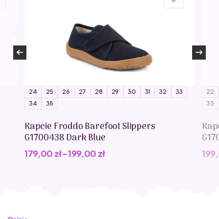
24
25
26
27
28
29
30
31
32
33
22
34
35
33
Kapcie Froddo Barefoot Slippers
Kap
G1700438 Dark Blue
G17
179,00
zł
–
199,00
zł
199