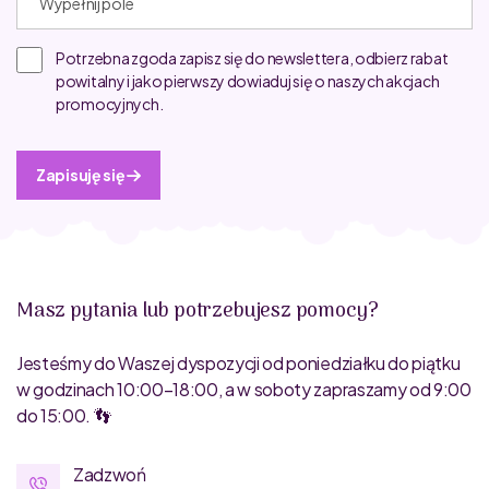
Potrzebna zgoda zapisz się do newslettera, odbierz rabat
powitalny i jako pierwszy dowiaduj się o naszych akcjach
promocyjnych.
Zapisuję się
Masz pytania lub potrzebujesz pomocy?
Jesteśmy do Waszej dyspozycji od poniedziałku do piątku
w godzinach 10:00–18:00, a w soboty zapraszamy od 9:00
do 15:00. 👣
Zadzwoń