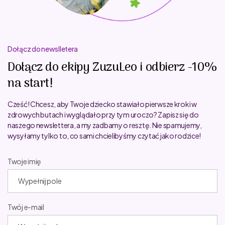
Dołącz do newslletera
Dołącz do ekipy ZuzuLeo i odbierz -10%
na start!
Cześć! Chcesz, aby Twoje dziecko stawiało pierwsze kroki w
zdrowych butach i wyglądało przy tym uroczo? Zapisz się do
naszego newslettera, a my zadbamy o resztę. Nie spamujemy,
wysyłamy tylko to, co sami chcielibyśmy czytać jako rodzice!
Twoje imię
Twój e-mail