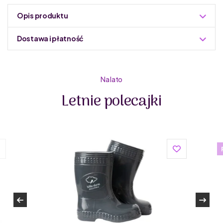
Opis produktu
Dostawa i płatność
Do podmiany informacja w panelu administracyjnym
Zuzoleo -> Produkt
Na lato
Letnie polecajki
Biomecanics to renomowana marka, która słynie z
wysokiej jakości obuwia dla dzieci.
Wyprodukowane w Hiszpanii z wysokogatunkowych
materiałów, te buty nie tylko wyglądają świetnie, ale także
zapewniają wyjątkowy komfort noszenia. Dzięki zapięciu
na rzep, dzieci mogą łatwo samodzielnie zakładać i
zdejmować buty, co sprawia, że są idealne do