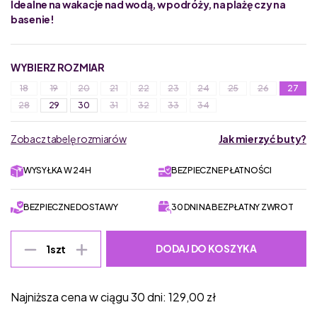
Idealne na wakacje nad wodą, w podróży, na plażę czy na
basenie!
WYBIERZ ROZMIAR
18
19
20
21
22
23
24
25
26
27
28
29
30
31
32
33
34
Zobacz tabelę rozmiarów
Jak mierzyć buty?
WYSYŁKA W 24H
BEZPIECZNE PŁATNOŚCI
BEZPIECZNE DOSTAWY
30 DNI NA BEZPŁATNY ZWROT
DODAJ DO KOSZYKA
1
szt
Najniższa cena w ciągu 30 dni:
129,00
zł