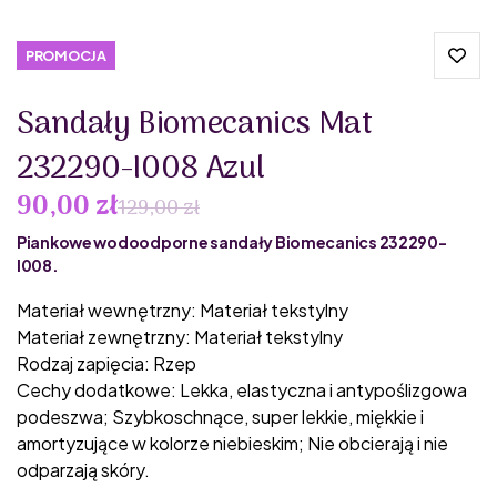
PROMOCJA
Sandały Biomecanics Mat
232290-I008 Azul
90,00 zł
129,00 zł
Piankowe wodoodporne sandały Biomecanics 232290-
I008.
Materiał wewnętrzny: Materiał tekstylny
Materiał zewnętrzny: Materiał tekstylny
Rodzaj zapięcia: Rzep
Cechy dodatkowe: Lekka, elastyczna i antypoślizgowa
podeszwa; Szybkoschnące, super lekkie, miękkie i
amortyzujące w kolorze niebieskim; Nie obcierają i nie
odparzają skóry.