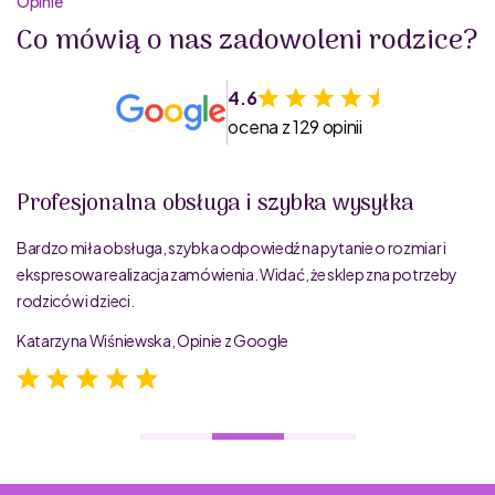
Opinie
Co mówią o nas zadowoleni rodzice?
4.6
ocena z 129 opinii
Profesjonalna obsługa i szybka wysyłka
Bardzo miła obsługa, szybka odpowiedź na pytanie o rozmiar i
ekspresowa realizacja zamówienia. Widać, że sklep zna potrzeby
rodziców i dzieci.
Katarzyna Wiśniewska, Opinie z Google