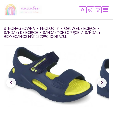
STRONA GŁÓWNA
/
PRODUKTY
/
OBUWIE DZIECIĘCE
/
SANDAŁY DZIECIĘCE
/
SANDAŁY CHŁOPIĘCE
/
SANDAŁY
BIOMECANICS MAT 232290-I008 AZUL