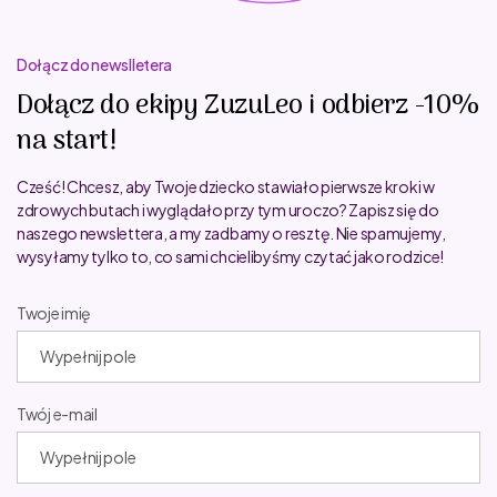
Dołącz do newslletera
Dołącz do ekipy ZuzuLeo i odbierz -10%
na start!
Cześć! Chcesz, aby Twoje dziecko stawiało pierwsze kroki w
zdrowych butach i wyglądało przy tym uroczo? Zapisz się do
naszego newslettera, a my zadbamy o resztę. Nie spamujemy,
wysyłamy tylko to, co sami chcielibyśmy czytać jako rodzice!
Twoje imię
Twój e-mail