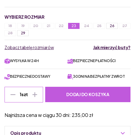
WYBIERZ ROZMIAR
18
19
20
21
22
23
24
25
26
27
28
29
Zobacz tabelę rozmiarów
Jak mierzyć buty?
WYSYŁKA W 24H
BEZPIECZNE PŁATNOŚCI
BEZPIECZNE DOSTAWY
30 DNI NA BEZPŁATNY ZWROT
DODAJ DO KOSZYKA
1
szt
Najniższa cena w ciągu 30 dni:
235,00
zł
Opis produktu