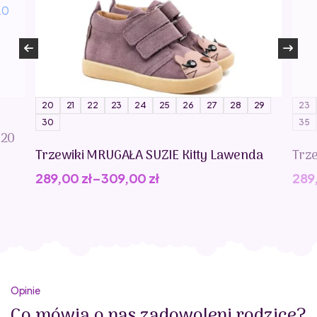
20
21
22
23
24
25
26
27
28
29
23
30
35
020
Trzewiki MRUGAŁA SUZIE Kitty Lawenda
Trz
289,00
zł
–
309,00
zł
289
Opinie
Co mówią o nas zadowoleni rodzice?