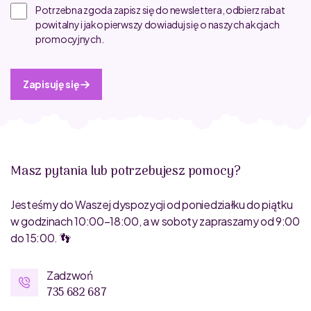
Potrzebna zgoda zapisz się do newslettera, odbierz rabat
powitalny i jako pierwszy dowiaduj się o naszych akcjach
promocyjnych.
Zapisuję się
Masz pytania lub potrzebujesz pomocy?
Jesteśmy do Waszej dyspozycji od poniedziałku do piątku
w godzinach 10:00–18:00, a w soboty zapraszamy od 9:00
do 15:00. 👣
Zadzwoń
735 682 687