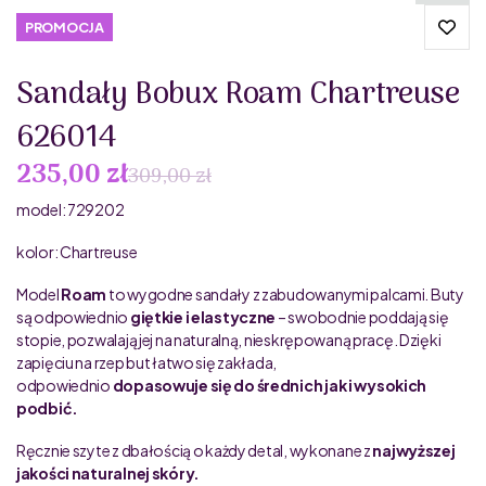
PROMOCJA
Sandały Bobux Roam Chartreuse
626014
235,00 zł
309,00 zł
model: 729202
kolor: Chartreuse
Model
Roam
to wygodne sandały z zabudowanymi palcami. Buty
są odpowiednio
giętkie i elastyczne
– swobodnie poddają się
stopie, pozwalają jej na naturalną, nieskrępowaną pracę. Dzięki
zapięciu na rzep but łatwo się zakłada,
odpowiednio
dopasowuje się do średnich jak i wysokich
podbić.
Ręcznie szyte z dbałością o każdy detal, wykonane z
najwyższej
jakości naturalnej skóry.