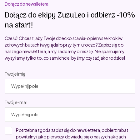
Dołącz do newslletera
Dołącz do ekipy ZuzuLeo i odbierz -10%
na start!
Cześć! Chcesz, aby Twoje dziecko stawiało pierwsze kroki w
zdrowych butach i wyglądało przy tym uroczo? Zapisz się do
naszego newslettera, a my zadbamy o resztę. Nie spamujemy,
wysyłamy tylko to, co sami chcielibyśmy czytać jako rodzice!
Twoje imię
Twój e-mail
Potrzebna zgoda zapisz się do newslettera, odbierz rabat
powitalny i jako pierwszy dowiaduj się o naszych akcjach