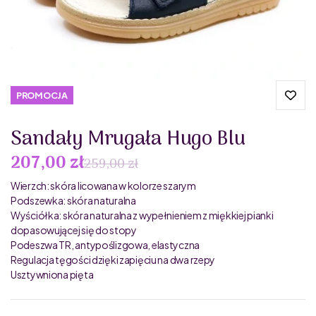
PROMOCJA
Sandały Mrugała Hugo Blu
207,00 zł
259,00 zł
Wierzch: skóra licowana w kolorze szarym
Podszewka: skóra naturalna
Wyściółka: skóra naturalna z wypełnieniem z miękkiej pianki
dopasowującej się do stopy
Podeszwa TR, antypoślizgowa, elastyczna
Regulacja tęgości dzięki zapięciu na dwa rzepy
Usztywniona pięta