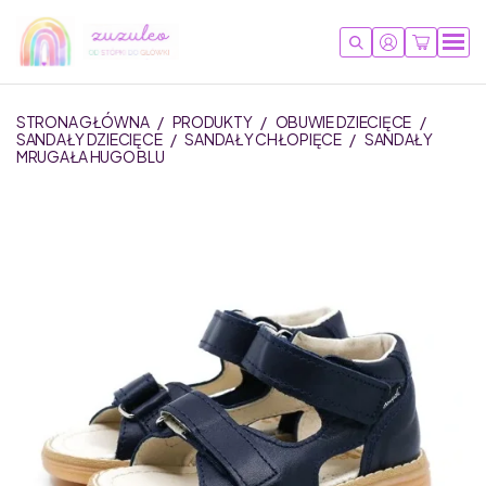
STRONA GŁÓWNA
/
PRODUKTY
/
OBUWIE DZIECIĘCE
/
SANDAŁY DZIECIĘCE
/
SANDAŁY CHŁOPIĘCE
/
SANDAŁY
MRUGAŁA HUGO BLU