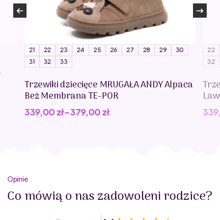
21
22
23
24
25
26
27
28
29
30
22
31
32
33
32
-
Trzewiki dziecięce MRUGAŁA ANDY Alpaca
Trz
Beż Membrana TE-POR
Law
339,00
zł
–
379,00
zł
339
Opinie
Co mówią o nas zadowoleni rodzice?