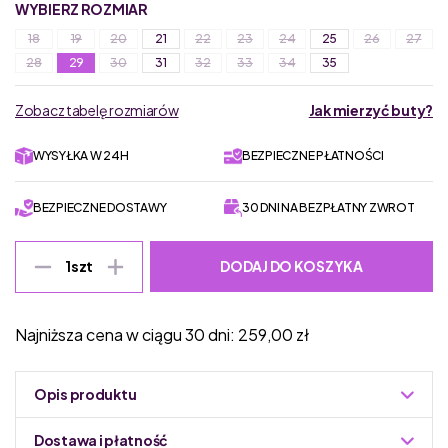
WYBIERZ ROZMIAR
18
19
20
21
22
23
24
25
26
27
28
29
30
31
32
33
34
35
Zobacz tabelę rozmiarów
Jak mierzyć buty?
WYSYŁKA W 24H
BEZPIECZNE PŁATNOŚCI
BEZPIECZNE DOSTAWY
30 DNI NA BEZPŁATNY ZWROT
DODAJ DO KOSZYKA
1
szt
Najniższa cena w ciągu 30 dni:
259,00
zł
Opis produktu
Dostawa i płatność