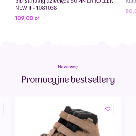
Bibi sandały dziecięce SUMMER ROLLER
Kal
stopa dziecka jest odpowiednio wspierana, a
NEW II – 1081038
jednocześnie może swobodnie oddychać.
80,
109,00
zł
Na wiosnę
Promocyjne bestsellery