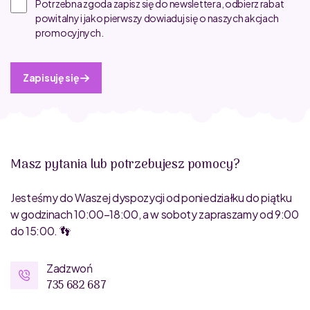
Potrzebna zgoda zapisz się do newslettera, odbierz rabat
powitalny i jako pierwszy dowiaduj się o naszych akcjach
promocyjnych.
Zapisuję się
Masz pytania lub potrzebujesz pomocy?
Jesteśmy do Waszej dyspozycji od poniedziałku do piątku
w godzinach 10:00–18:00, a w soboty zapraszamy od 9:00
do 15:00. 👣
Zadzwoń
735 682 687