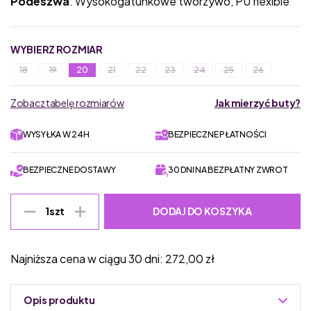
Podeszwa
: Wysokogatunkowe tworzywo, PU flexible
WYBIERZ ROZMIAR
18
19
20
21
22
23
24
25
26
Zobacz tabelę rozmiarów
Jak mierzyć buty?
WYSYŁKA W 24H
BEZPIECZNE PŁATNOŚCI
BEZPIECZNE DOSTAWY
30 DNI NA BEZPŁATNY ZWROT
DODAJ DO KOSZYKA
1
szt
Najniższa cena w ciągu 30 dni:
272,00
zł
Opis produktu