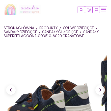
STRONA GŁÓWNA
/
PRODUKTY
/
OBUWIE DZIECIĘCE
/
SANDAŁY DZIECIĘCE
/
SANDAŁY CHŁOPIĘCE
/
SANDAŁY
SUPERFIT LAGOON 1-000510-8020 GRANATOWE