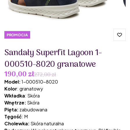
PROMOCJA
Sandały Superfit Lagoon 1-
000510-8020 granatowe
190,00 zł
272,00 zł
Model:
1-000510-8020
Kolor
: granatowy
Wkładka
: Skóra
Wnętrze:
Skóra
Pięta:
zabudowana
Tęgość
: M
Cholewka:
Skóra naturalna