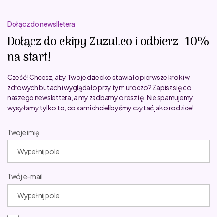
Dołącz do newslletera
Dołącz do ekipy ZuzuLeo i odbierz -10%
na start!
Cześć! Chcesz, aby Twoje dziecko stawiało pierwsze kroki w
zdrowych butach i wyglądało przy tym uroczo? Zapisz się do
naszego newslettera, a my zadbamy o resztę. Nie spamujemy,
wysyłamy tylko to, co sami chcielibyśmy czytać jako rodzice!
Twoje imię
Twój e-mail