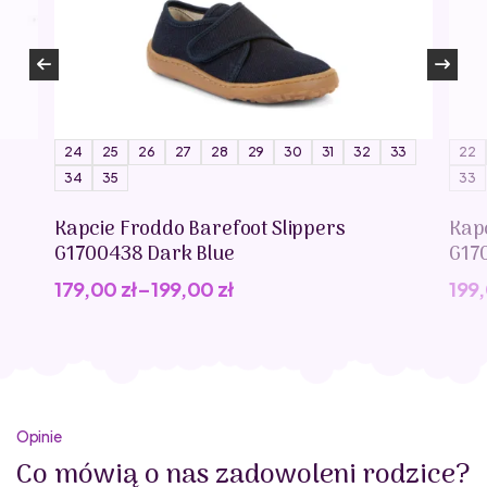
24
25
26
27
28
29
30
31
32
33
22
34
35
33
Kapcie Froddo Barefoot Slippers
Kap
G1700438 Dark Blue
G17
179,00
zł
–
199,00
zł
199
Opinie
Co mówią o nas zadowoleni rodzice?