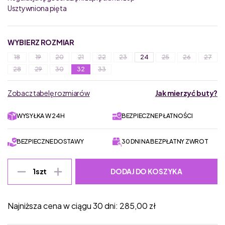
Usztywniona pięta
WYBIERZ ROZMIAR
18
19
20
21
22
23
24
25
26
27
28
29
30
32
33
Zobacz tabelę rozmiarów
Jak mierzyć buty?
WYSYŁKA W 24H
BEZPIECZNE PŁATNOŚCI
BEZPIECZNE DOSTAWY
30 DNI NA BEZPŁATNY ZWROT
DODAJ DO KOSZYKA
1
szt
Najniższa cena w ciągu 30 dni:
285,00
zł