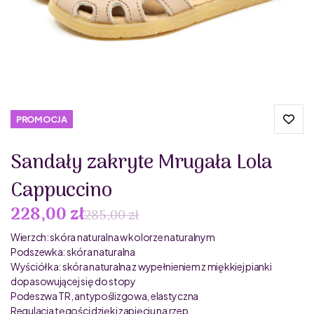
PROMOCJA
Sandały zakryte Mrugała Lola
Cappuccino
228,00 zł
285,00 zł
Wierzch: skóra naturalna w kolorze naturalnym
Podszewka: skóra naturalna
Wyściółka: skóra naturalna z wypełnieniem z miękkiej pianki
dopasowującej się do stopy
Podeszwa TR, antypoślizgowa, elastyczna
Regulacja tęgości dzięki zapięciu na rzep