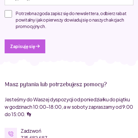
Potrzebna zgoda zapisz się do newslettera, odbierz rabat
powitalny i jako pierwszy dowiaduj się o naszych akcjach
promocyjnych.
Zapisuję się
Masz pytania lub potrzebujesz pomocy?
Jesteśmy do Waszej dyspozycji od poniedziałku do piątku
w godzinach 10:00–18:00, a w soboty zapraszamy od 9:00
do 15:00. 👣
Zadzwoń