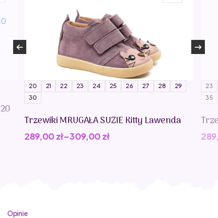
20
21
22
23
24
25
26
27
28
29
23
30
35
020
Trzewiki MRUGAŁA SUZIE Kitty Lawenda
Trz
289,00
zł
–
309,00
zł
289
Opinie