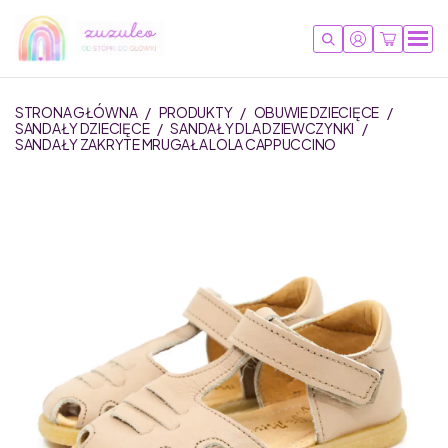
STRONA GŁÓWNA
/
PRODUKTY
/
OBUWIE DZIECIĘCE
/
SANDAŁY DZIECIĘCE
/
SANDAŁY DLA DZIEWCZYNKI
/
SANDAŁY ZAKRYTE MRUGAŁA LOLA CAPPUCCINO