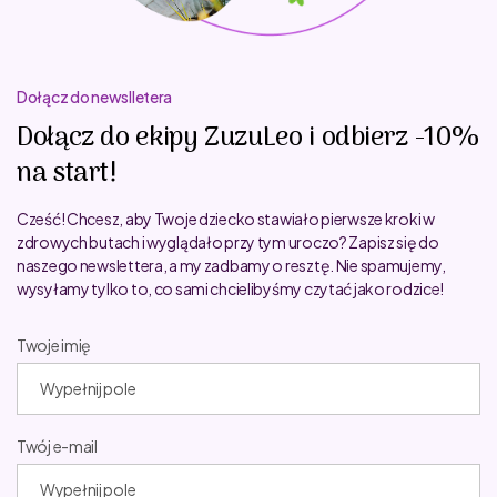
Dołącz do newslletera
Dołącz do ekipy ZuzuLeo i odbierz -10%
na start!
Cześć! Chcesz, aby Twoje dziecko stawiało pierwsze kroki w
zdrowych butach i wyglądało przy tym uroczo? Zapisz się do
naszego newslettera, a my zadbamy o resztę. Nie spamujemy,
wysyłamy tylko to, co sami chcielibyśmy czytać jako rodzice!
Twoje imię
Twój e-mail