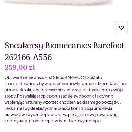
Sneakersy Biomecanics Barefoot
262166-A556
259,00 zł
Obuwie Biomecanics First Steps BAREFOOT zostało
zaprojektowane, aby wspierać niemowlęta i małe dzieci stawiające
pierwsze kroki, jednocześnie nie zaburzając naturalnego rozwóju
stopy. Pozwalają stopie poruszać się swobodnie i aktywnie,
wspierając naturalny wzorzec chodzenia od samego początku.
Lekka, niezwykle elastyczna i płaska konstrukcja umożliwia
prawidłowe wyczucie podłoża, wspierając rozwój równowagi,
koordynacji i propriocepcji w tym kluczowym etapie.