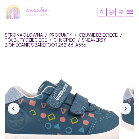
STRONA GŁÓWNA
/
PRODUKTY
/
OBUWIE DZIECIĘCE
/
PÓŁBUTY DZIECIĘCE
/
CHŁOPIEC
/
SNEAKERSY
BIOMECANICS BAREFOOT 262166-A556