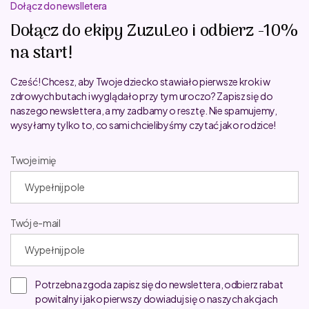
Dołącz do newslletera
Dołącz do ekipy ZuzuLeo i odbierz -10%
na start!
Cześć! Chcesz, aby Twoje dziecko stawiało pierwsze kroki w
zdrowych butach i wyglądało przy tym uroczo? Zapisz się do
naszego newslettera, a my zadbamy o resztę. Nie spamujemy,
wysyłamy tylko to, co sami chcielibyśmy czytać jako rodzice!
Twoje imię
Twój e-mail
Potrzebna zgoda zapisz się do newslettera, odbierz rabat
powitalny i jako pierwszy dowiaduj się o naszych akcjach