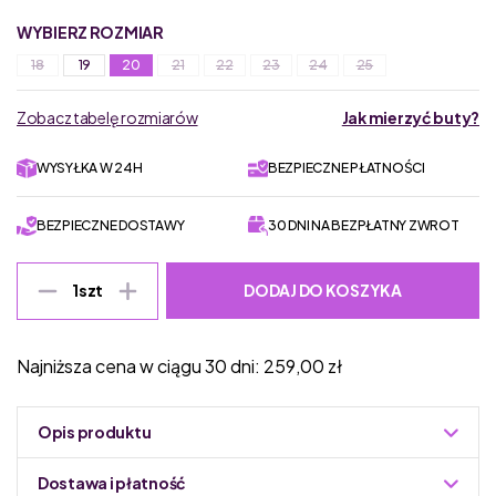
WYBIERZ ROZMIAR
18
19
20
21
22
23
24
25
Zobacz tabelę rozmiarów
Jak mierzyć buty?
WYSYŁKA W 24H
BEZPIECZNE PŁATNOŚCI
BEZPIECZNE DOSTAWY
30 DNI NA BEZPŁATNY ZWROT
DODAJ DO KOSZYKA
1
szt
Najniższa cena w ciągu 30 dni:
259,00
zł
Opis produktu
Dostawa i płatność