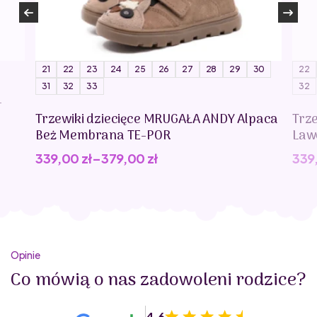
21
22
23
24
25
26
27
28
29
30
22
31
32
33
32
-
Trzewiki dziecięce MRUGAŁA ANDY Alpaca
Trz
Beż Membrana TE-POR
Law
339,00
zł
–
379,00
zł
339
Opinie
Co mówią o nas zadowoleni rodzice?
4.6