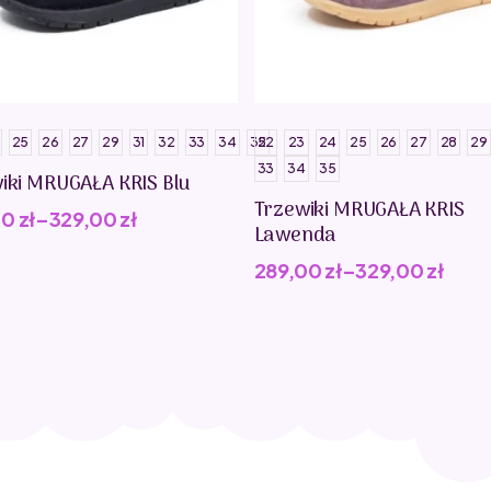
25
26
27
29
31
32
33
34
35
22
23
24
25
26
27
28
29
33
34
35
iki MRUGAŁA KRIS Blu
Trzewiki MRUGAŁA KRIS
00
zł
–
329,00
zł
Lawenda
289,00
zł
–
329,00
zł