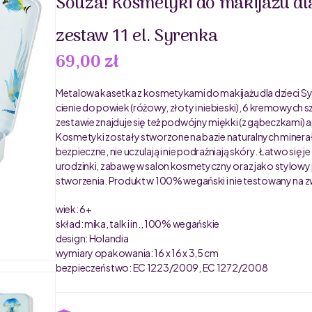
Souza! Kosmetyki do makijażu dla
zestaw 11 el. Syrenka
69,00 zł
Metalowa kasetka z kosmetykami do makijażu dla dzieci S
cienie do powiek (różowy, złoty i niebieski), 6 kremowych 
zestawie znajduje się też podwójny miękki (z gąbeczkami)
Kosmetyki zostały stworzone na bazie naturalnych minera
bezpieczne, nie uczulają i nie podrażniają skóry. Łatwo się
urodzinki, zabawę w salon kosmetyczny oraz jako stylowy 
stworzenia. Produkt w 100% wegański i nie testowany na z
wiek: 6+
skład: mika, talk i in., 100% wegańskie
design: Holandia
wymiary opakowania: 16 x 16 x 3,5 cm
bezpieczeństwo: EC 1223/2009, EC 1272/2008