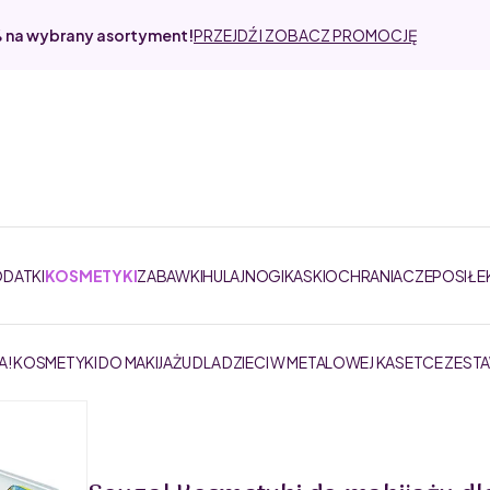
% na wybrany asortyment!
PRZEJDŹ I ZOBACZ PROMOCJĘ
ODATKI
KOSMETYKI
ZABAWKI
HULAJNOGI
KASKI
OCHRANIACZE
POSIŁE
! KOSMETYKI DO MAKIJAŻU DLA DZIECI W METALOWEJ KASETCE ZESTAW