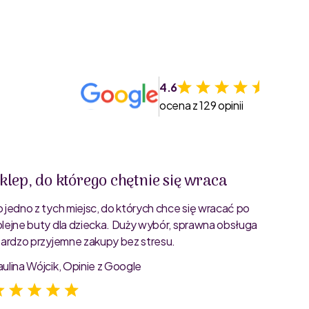
4.6
ocena z 129 opinii
klep, do którego chętnie się wraca
Świet
o jedno z tych miejsc, do których chce się wracać po
Bardzo 
olejne buty dla dziecka. Duży wybór, sprawna obsługa
rozmiar
 bardzo przyjemne zakupy bez stresu.
starann
zdjęcia
aulina Wójcik, Opinie z Google
Jagoda 