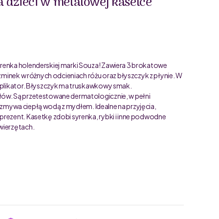
 dzieci w metalowej kasetce
yrenka holenderskiej marki Souza! Zawiera 3 brokatowe
szminek w różnych odcieniach różu oraz błyszczyk z płynie. W
 aplikator. Błyszczyk ma truskawkowy smak.
łów. Są przetestowane dermatologicznie, w pełni
 je zmywa ciepłą wodą z mydłem. Idealne na przyjęcia,
prezent. Kasetkę zdobi syrenka, rybki i inne podwodne
wierzętach.