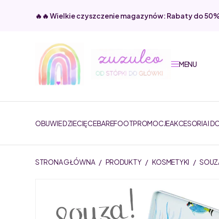
🔥🔥 Wielkie czyszczenie magazynów: Rabaty do 50
MENU
OBUWIE DZIECIĘCE
BAREFOOT
PROMOCJE
AKCESORIA I D
STRONA GŁÓWNA
/
PRODUKTY
/
KOSMETYKI
/
SOUZA