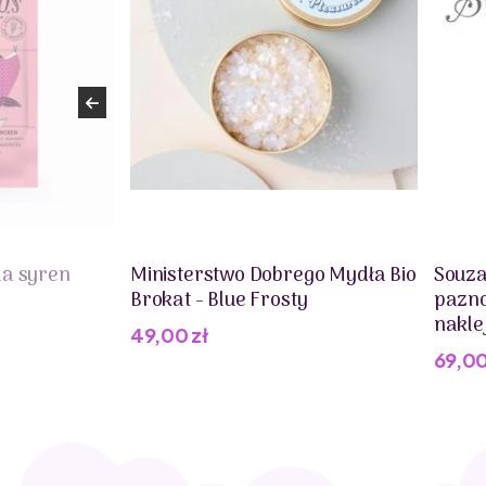
la syren
Ministerstwo Dobrego Mydła Bio
Souza
Brokat - Blue Frosty
pazno
nakle
49,00
zł
69,0