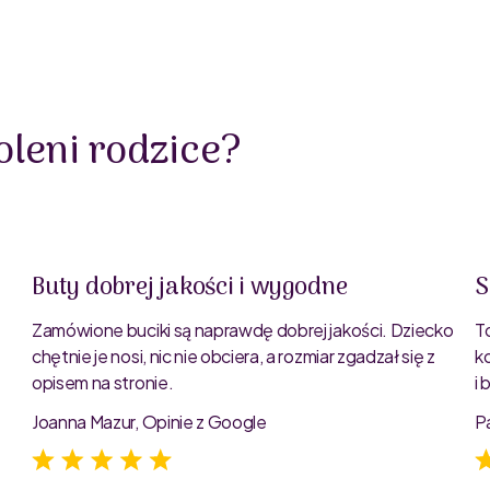
leni rodzice?
Buty dobrej jakości i wygodne
S
Zamówione buciki są naprawdę dobrej jakości. Dziecko
T
chętnie je nosi, nic nie obciera, a rozmiar zgadzał się z
k
opisem na stronie.
i
e
Joanna Mazur, Opinie z Google
P