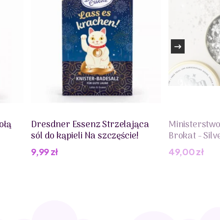
owiedzialnej za produkt na terenie Unii
wienia się małymi częściami.
ołą
Dresdner Essenz Strzelająca
Ministerstw
sól do kąpieli Na szczęście!
Brokat - Silv
9,99
zł
49,00
zł