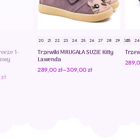
20
21
22
23
24
25
26
27
28
29
30
23
24
reeze 1-
Trzewiki MRUGAŁA SUZIE Kitty
Trzew
kowy
Lawenda
289,
289,00
zł
–
309,00
zł
0
zł