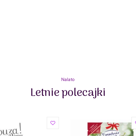
O marce:
Souza! to holenderska marka, oferująca przebran
wizytowe, kostiumy, pantofelki, peleryny, skrzydła
torebki, różdżki, spinki i kosmetyki tworzą wyjątko
fantazji i wyjątkowego designu, nieustannie insp
łączenie materiałów i kolorów. Wysokiej jakości tiul
tylko na karnawał, ale również do noszenia na co dzie
Całości dopełniają w pełni bezpieczne, nieuczulające
do włosów, tak lubianych przez małe dziewczynki!
Wejdź do dziecięcego świata fantazji z Souza!
Marka:
Na lato
Souza!
Letnie polecajki
Nazwa producenta:
Treffina
Adres producenta:
Hurksestraat 1,5652 AH Eindhoven, The Netherlands
Kraj produkcji:
China
Nazwa jednostki odpowiedzialnej za produkt na t
Treffina