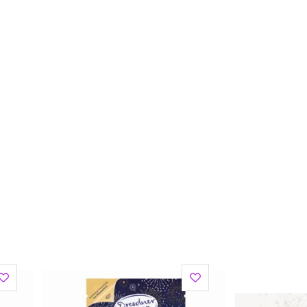
ia i szeroki wybór akcesoriów dla dzieci. Sukienki
, tiary, biżuteria, maski, korony, kapelusze, tarcze,
we radosne kolekcje. W Souza! wszystko kręci się wokół
irowanego nieskończonymi możliwościami, jakie daje
owe sukienki, kostiumy czy pantofelki to propozycje nie
ń przez cały rok, czy przy okazji różnych uroczystości.
, wegańskie kosmetyki dla dzieci i bogata oferta ozdób
erenie Unii Europejskiej: