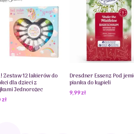
Adres na terenie Unii Europejskiej (jednostki odp
Europejskiej):
Hurksestraat 1,5652 AH Eindhoven, The Netherlands
Adres elektroniczny:
sales@treffina.nl
Ostrzeżenia:
Nieodpowiednie dla dzieci poniżej 3 lat. Ryzyko zadła
! Zestaw 12 lakierów do
Dresdner Essenz Pod jemi
kci dla dzieci z
pianka do kąpieli
jkami Jednorożec
9,99
zł
0
zł