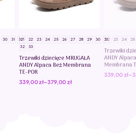
30
31
32
21
22
23
24
25
26
27
28
29
30
31
22
23
24
25
32
33
Trzewiki dz
ANDY Alpac
Trzewiki dziecięce MRUGAŁA
Membrana T
ANDY Alpaca Beż Membrana
TE-POR
339,00
zł
–
3
339,00
zł
–
379,00
zł