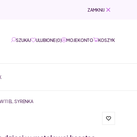
ZAMKNIJ
SZUKAJ
ULUBIONE
(
0
)
MOJE KONTO
KOSZYK
K
 11 EL. SYRENKA