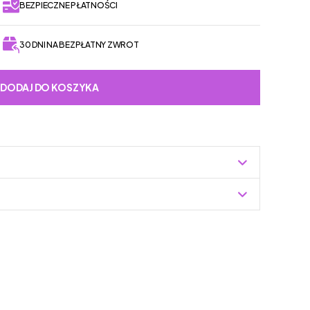
BEZPIECZNE PŁATNOŚCI
30 DNI NA BEZPŁATNY ZWROT
DODAJ DO KOSZYKA
Zuzoleo -> Produkt