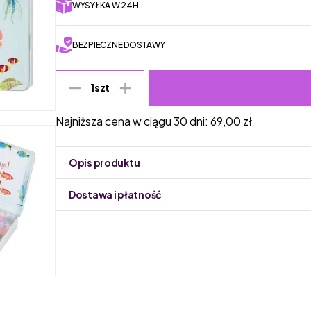
WYSYŁKA W 24H
BEZPIECZNE DOSTAWY
1
szt
Najniższa cena w ciągu 30 dni:
69,00
zł
Opis produktu
Dostawa i płatność
Do podmiany informacja w panelu administracyjnym 