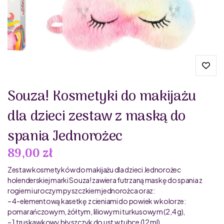
Souza! Kosmetyki do makijażu
dla dzieci zestaw z maską do
spania Jednorożec
89,00 zł
Zestaw kosmetyków do makijażu dla dzieci Jednorożec
holenderskiej marki Souza! zawiera futrzaną maskę do spania z
rogiem i uroczym pyszczkiem jednorożca oraz:
– 4-elementową kasetkę z cieniami do powiek w kolorze:
pomarańczowym, żółtym, liliowym i turkusowym (2,4 g),
– 1 truskawkowy błyszczyk do ust w tubce (12 ml),