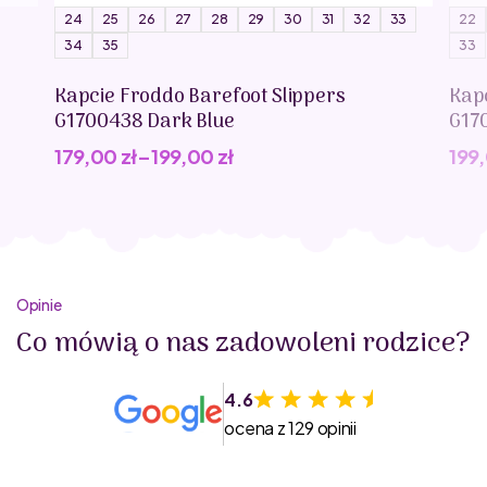
nie jest zabawką!
24
25
26
27
28
29
30
31
32
33
22
34
35
33
Kapcie Froddo Barefoot Slippers
Kap
G1700438 Dark Blue
G17
179,00
zł
–
199,00
zł
199
Opinie
Co mówią o nas zadowoleni rodzice?
4.6
ocena z 129 opinii