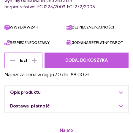
wymiary opakowania: 25 x 26 x 3 cm
bezpieczeństwo: EC 1223/2009, EC 1272/2008
WYSYŁKA W 24H
BEZPIECZNE PŁATNOŚCI
BEZPIECZNE DOSTAWY
30 DNI NA BEZPŁATNY ZWROT
DODAJ DO KOSZYKA
1
szt
Najniższa cena w ciągu 30 dni:
89,00
zł
Opis produktu
Dostawa i płatność
Do podmiany informacja w panelu administracyjnym
Zuzoleo -> Produkt
Na lato