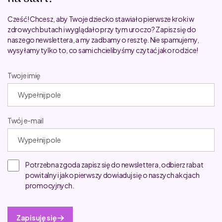
Cześć! Chcesz, aby Twoje dziecko stawiało pierwsze kroki w
zdrowych butach i wyglądało przy tym uroczo? Zapisz się do
naszego newslettera, a my zadbamy o resztę. Nie spamujemy,
wysyłamy tylko to, co sami chcielibyśmy czytać jako rodzice!
Twoje imię
Twój e-mail
Potrzebna zgoda zapisz się do newslettera, odbierz rabat
powitalny i jako pierwszy dowiaduj się o naszych akcjach
promocyjnych.
Zapisuję się