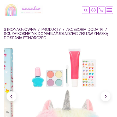
STRONA GŁÓWNA
/
PRODUKTY
/
AKCESORIA I DODATKI
/
SOUZA! KOSMETYKI DO MAKIJAŻU DLA DZIECI ZESTAW Z MASKĄ
DO SPANIA JEDNOROŻEC