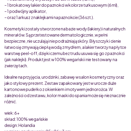
– 1 brokatowy lakier do paznokci w kolorze turkusowym (6 ml),
– 1 podwójny aplikator,
– oraz 1 arkusz z naklejkami na paznokcie (36 szt.).
Kosmetyki zostały stworzone na bazie wody (lakiery) i naturalnych
minerałów. Są przetestowane dermatologicznie, w pełni
bezpieczne, nie uczulają i nie podrażniają skóry. Błyszczyk i cienie
łatwo się zmywają ciepłą wodą z mydłem, a lakier tworzy na płytce
warstwę peel-off, dzięki czemu bez trudu usuwa się go z paznokci
(jak naklejki). Produkt jest w 100% wegański i nie testowany na
zwierzętach.
Idealne na przyjęcia, urodzinki, zabawę w salon kosmetyczny oraz
jako stylowy prezent. Zestaw zapakowany jest w urocze duże
kartonowe pudełko z okienkiem i motywem jednorożca. W
zależności od zestawu, kolor maski do spania może się nieznacznie
różnić.
wiek: 6+
skład: 100% wegańskie
design: Holandia