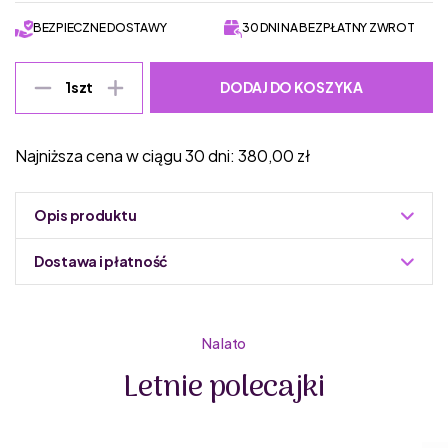
BEZPIECZNE DOSTAWY
30 DNI NA BEZPŁATNY ZWROT
DODAJ DO KOSZYKA
1
szt
Najniższa cena w ciągu 30 dni:
380,00
zł
Opis produktu
Dostawa i płatność
Do podmiany informacja w panelu administracyjnym
Zuzoleo -> Produkt
Na lato
Letnie polecajki
Superfit
to renomowana austriacka marka obuwia
dziecięcego, która od dziesięcioleci specjalizuje się