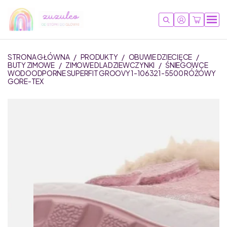
STRONA GŁÓWNA
/
PRODUKTY
/
OBUWIE DZIECIĘCE
/
BUTY ZIMOWE
/
ZIMOWE DLA DZIEWCZYNKI
/
ŚNIEGOWCE
WODOODPORNE SUPERFIT GROOVY 1-106321-5500 RÓŻÓWY
GORE-TEX