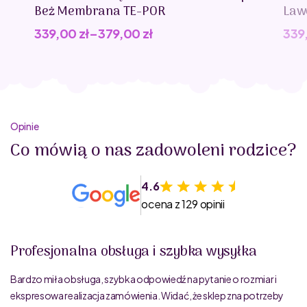
Beż Membrana TE-POR
Law
339,00
zł
–
379,00
zł
339
Opinie
Co mówią o nas zadowoleni rodzice?
4.6
ocena z 129 opinii
Profesjonalna obsługa i szybka wysyłka
Bardzo miła obsługa, szybka odpowiedź na pytanie o rozmiar i
ekspresowa realizacja zamówienia. Widać, że sklep zna potrzeby