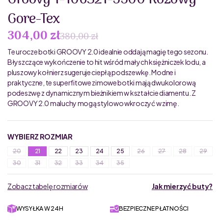
Groovy 1-106321-5500 Różówy
Gore-Tex
304,00 zł
380,00 zł
Te urocze botki GROOVY 2.0 idealnie oddają magię tego sezonu.
Błyszczące wykończenie to hit wśród małych księżniczek lodu, a
pluszowy kołnierz sugeruje ciepłą podszewkę. Modne i
praktyczne, te superfitowe zimowe botki mają dwukolorową
podeszwę z dynamicznym bieżnikiem w kształcie diamentu. Z
GROOVY 2.0 maluchy mogą stylowo wkroczyć w zimę.
WYBIERZ ROZMIAR
20
21
22
23
24
25
26
27
28
29
30
31
32
33
34
35
Zobacz tabelę rozmiarów
Jak mierzyć buty?
WYSYŁKA W 24H
BEZPIECZNE PŁATNOŚCI