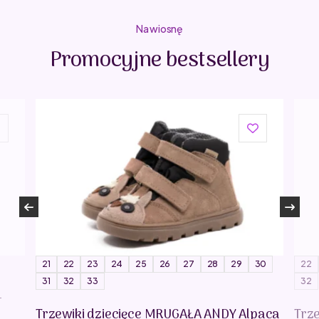
Na wiosnę
Promocyjne bestsellery
21
22
23
24
25
26
27
28
29
30
22
31
32
33
32
-
Trzewiki dziecięce MRUGAŁA ANDY Alpaca
Trz