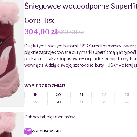
Śniegowce wodoodporne Superfi
Gore-Tex
304,00 zł
380,00 zł
Dzięki tym uroczym butom HUSKY+ mali miłośnicy zwierząt
pięknie zaprojektowane buty marki superfit mają antypoś
paskach – a także dopasowany ogonek z jednej strony. Plu
wewnątrz. A dzięki swojej szerokości buty HUSKY+ oferują 
WYBIERZ ROZMIAR
19
20
21
22
23
29
30
31
32
33
Zobacz tabelę rozmiarów
WYSYŁKA W 24H