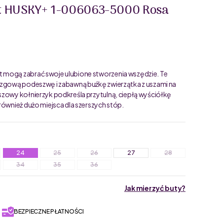
t HUSKY+ 1-006063-5000 Rosa
 mogą zabrać swoje ulubione stworzenia wszędzie. Te
lizgową podeszwę i zabawną buźkę zwierzątka z uszami na
szowy kołnierzyk podkreśla przytulną, ciepłą wyściółkę
również dużo miejsca dla szerszych stóp.
24
25
26
27
28
34
35
36
Jak mierzyć buty?
BEZPIECZNE PŁATNOŚCI