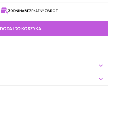
30 DNI NA BEZPŁATNY ZWROT
DODAJ DO KOSZYKA
Zuzoleo -> Produkt
buwia dziecięcego, która od dziesięcioleci
 obuwia. Firma zdobyła uznanie rodziców na całym