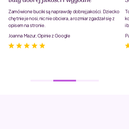
Buty dobrej jakości i wygodne
S
Zamówione buciki są naprawdę dobrej jakości. Dziecko
T
chętnie je nosi, nic nie obciera, a rozmiar zgadzał się z
k
opisem na stronie.
i
e
Joanna Mazur, Opinie z Google
P