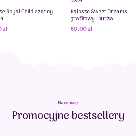
33/34
ze Royal Child czarny-
Kalosze Sweet Dreams
na
grafitowy- burza
0
zł
80,00
zł
Na wiosnę
Promocyjne bestsellery