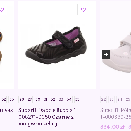
32
33
28
29
30
31
32
33
34
35
22
23
24
25
anvas
Superfit Kapcie Bubble 1-
Superfit Pół
006271-0050 Czarne z
1-000369-2
motywem zebry
334,00
zł
–