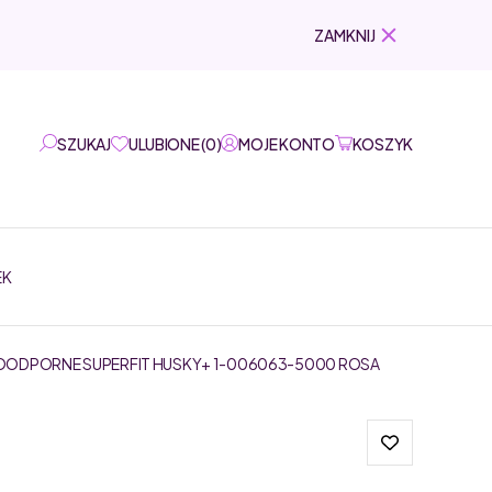
ZAMKNIJ
SZUKAJ
ULUBIONE
(
0
)
MOJE KONTO
KOSZYK
EK
DPORNE SUPERFIT HUSKY+ 1-006063-5000 ROSA