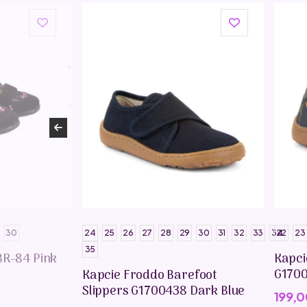
30
24
25
26
27
28
29
30
31
32
33
34
22
23
35
BR-84 Pink
Kapci
G1700
Kapcie Froddo Barefoot
Slippers G1700438 Dark Blue
199,