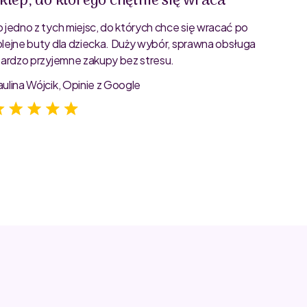
klep, do którego chętnie się wraca
Świet
o jedno z tych miejsc, do których chce się wracać po
Bardzo 
olejne buty dla dziecka. Duży wybór, sprawna obsługa
rozmiar
 bardzo przyjemne zakupy bez stresu.
starann
zdjęcia
aulina Wójcik, Opinie z Google
Jagoda 