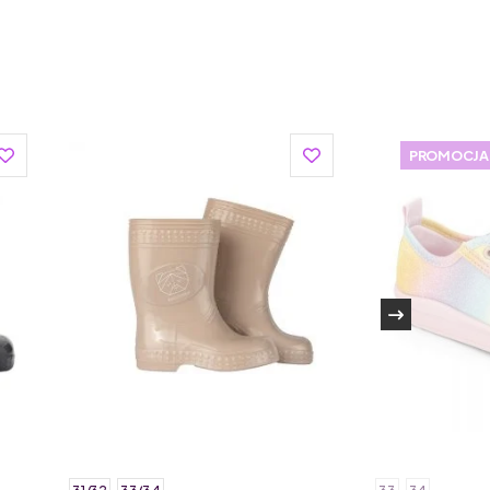
, ergonomicznym kształtom oraz dbałości o
 dziecięcego z 70-letnim doświadczeniem w
u butów dla dzieci. Obuwie marki Superfit jest
wymaganiami.
zwą, miękkim i elastycznym wnętrzem buta, które
PROMOCJA
jącymi materiałami i doskonałym wykończeniem.