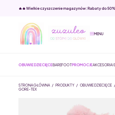
🔥🔥 Wielkie czyszczenie magazynów: Rabaty do 50
MENU
OBUWIE DZIECIĘCE
BAREFOOT
PROMOCJE
AKCESORIA I
STRONA GŁÓWNA
/
PRODUKTY
/
OBUWIE DZIECIĘCE
GORE-TEX