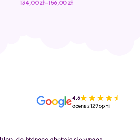
134,00
zł
–
156,00
zł
4.6
ocena z 129 opinii