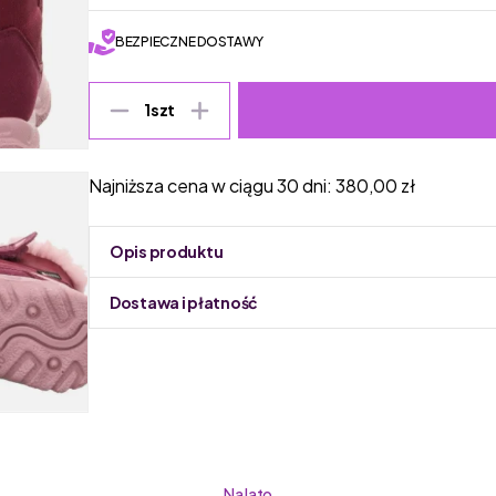
BEZPIECZNE DOSTAWY
1
szt
Najniższa cena w ciągu 30 dni:
380,00
zł
Opis produktu
Dostawa i płatność
Do podmiany informacja w panelu administracyjnym 
Superfit
to renomowana austriacka marka o
specjalizuje się w produkcji wysokiej jakości
Na lato