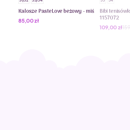
31/32
33/34
33
34
Kalosze PasteLove beżowy - miś
Bibi tenisów
1157072
85,00
zł
109,00
zł
15
Pierwotna
Aktualna
cena
cena
wynosiła:
wynosi:
159,00 zł.
109,00 zł.