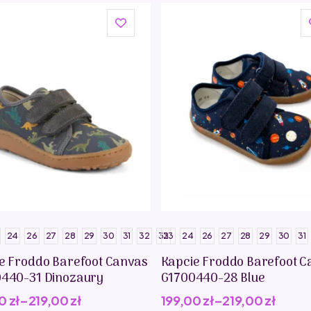
24
26
27
28
29
30
31
32
33
23
24
26
27
28
29
30
31
e Froddo Barefoot Canvas
Kapcie Froddo Barefoot C
440-31 Dinozaury
G1700440-28 Blue
00
zł
–
219,00
zł
199,00
zł
–
219,00
zł