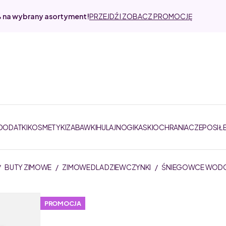
% na wybrany asortyment!
PRZEJDŹ I ZOBACZ PROMOCJĘ
 DODATKI
KOSMETYKI
ZABAWKI
HULAJNOGI
KASKI
OCHRANIACZE
POSIŁ
/
BUTY ZIMOWE
/
ZIMOWE DLA DZIEWCZYNKI
/
ŚNIEGOWCE WODOO
PROMOCJA