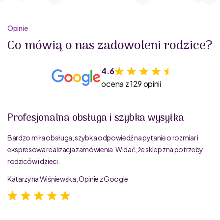
Opinie
Co mówią o nas zadowoleni rodzice?
4.6
ocena z 129 opinii
Profesjonalna obsługa i szybka wysyłka
Bardzo miła obsługa, szybka odpowiedź na pytanie o rozmiar i
ekspresowa realizacja zamówienia. Widać, że sklep zna potrzeby
rodziców i dzieci.
Katarzyna Wiśniewska, Opinie z Google