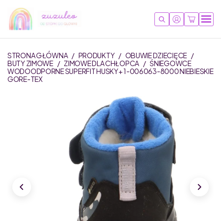
STRONA GŁÓWNA
/
PRODUKTY
/
OBUWIE DZIECIĘCE
/
BUTY ZIMOWE
/
ZIMOWE DLA CHŁOPCA
/
ŚNIEGOWCE
WODOODPORNE SUPERFIT HUSKY+ 1-006063-8000 NIEBIESKIE
GORE-TEX