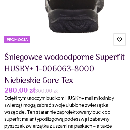
PROMOCJA
Śniegowce wodoodporne Superfit
HUSKY+ 1-006063-8000
Niebieskie Gore-Tex
280,00 zł
360,00 zł
Dzięki tym uroczym bucikom HUSKY+ mali miłośnicy
zwierząt mogą zabrać swoje ulubione zwierzątka
wszędzie. Ten starannie zaprojektowany bucik od
superfit ma antypoślizgową podeszwę i zabawny
pyszczek zwierzątka z uszami na paskach – a także