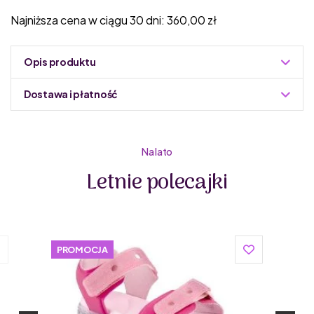
Najniższa cena w ciągu 30 dni:
360,00
zł
Opis produktu
Dostawa i płatność
Do podmiany informacja w panelu administracyjnym
Zuzoleo -> Produkt
Na lato
Letnie polecajki
Superfit
to renomowana austriacka marka obuwia
dziecięcego, która od dziesięcioleci specjalizuje się
w produkcji wysokiej jakości obuwia. Firma zdobyła
uznanie rodziców na całym świecie dzięki
PROMOCJA
innowacyjnym rozwiązaniom, ergonomicznym
kształtom oraz dbałości o najdrobniejsze
szczegóły.