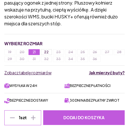
pasujący ogonek z jednej strony. Pluszowy kołnierz
wskazuje na przytulną, ciepłą wyściółkę. A dzięki
szerokości WMS, buciki HUSKY+ oferują również dużo
miejsca dla szerszych stóp.
WYBIERZ ROZMIAR
19
20
21
22
23
24
25
26
27
28
29
30
31
32
33
34
35
36
Zobacz tabelę rozmiarów
Jak mierzyć buty?
WYSYŁKA W 24H
BEZPIECZNE PŁATNOŚCI
BEZPIECZNE DOSTAWY
30 DNI NA BEZPŁATNY ZWROT
DODAJ DO KOSZYKA
1
szt