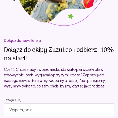
Dołącz do newslletera
Dołącz do ekipy ZuzuLeo i odbierz -10%
na start!
Cześć! Chcesz, aby Twoje dziecko stawiało pierwsze kroki w
zdrowych butach i wyglądało przy tym uroczo? Zapisz się do
naszego newslettera, a my zadbamy o resztę. Nie spamujemy,
wysyłamy tylko to, co sami chcielibyśmy czytać jako rodzice!
Twoje imię