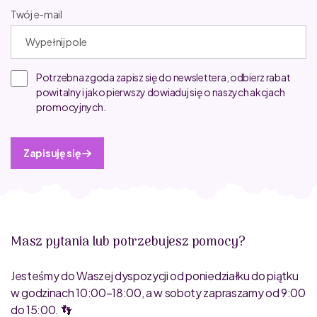
Twój e-mail
Potrzebna zgoda zapisz się do newslettera, odbierz rabat
powitalny i jako pierwszy dowiaduj się o naszych akcjach
promocyjnych.
Zapisuję się
Masz pytania lub potrzebujesz pomocy?
Jesteśmy do Waszej dyspozycji od poniedziałku do piątku
w godzinach 10:00–18:00, a w soboty zapraszamy od 9:00
do 15:00. 👣