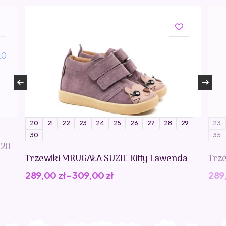
20
21
22
23
24
25
26
27
28
29
23
30
35
020
Trzewiki MRUGAŁA SUZIE Kitty Lawenda
Trz
289,00
zł
–
309,00
zł
289