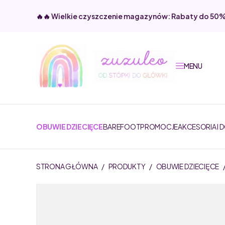
🔥🔥 Wielkie czyszczenie magazynów: Rabaty do 50
MENU
OBUWIE DZIECIĘCE
BAREFOOT
PROMOCJE
AKCESORIA I 
STRONA GŁÓWNA
/
PRODUKTY
/
OBUWIE DZIECIĘCE