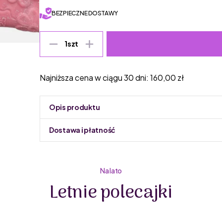
BEZPIECZNE DOSTAWY
1
szt
Najniższa cena w ciągu 30 dni:
160,00
zł
Opis produktu
Dostawa i płatność
Do podmiany informacja w panelu administracyjnym 
Na lato
Letnie polecajki
Superfit
to renomowana austriacka marka o
specjalizuje się w produkcji wysokiej jakości