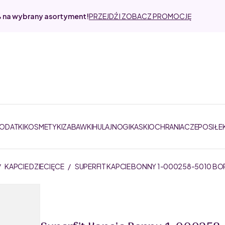
% na wybrany asortyment!
PRZEJDŹ I ZOBACZ PROMOCJĘ
DODATKI
KOSMETYKI
ZABAWKI
HULAJNOGI
KASKI
OCHRANIACZE
POSIŁE
/
KAPCIE DZIECIĘCE
/
SUPERFIT KAPCIE BONNY 1-000258-5010 B