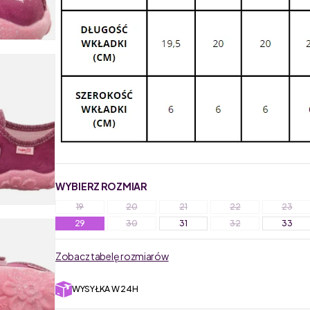
WYBIERZ ROZMIAR
19
20
21
22
23
29
30
31
32
33
Zobacz tabelę rozmiarów
WYSYŁKA W 24H