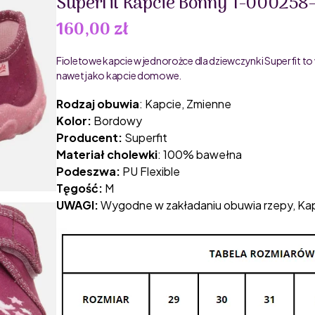
Superfit Kapcie Bonny 1-00025
160,00 zł
Fioletowe kapcie w jednorożce dla dziewczynki Superfit t
nawet jako kapcie domowe.
Rodzaj obuwia
: Kapcie, Zmienne
Kolor:
Bordowy
Producent:
Superfit
Materiał cholewki
: 100% bawełna
Podeszwa:
PU Flexible
Tęgość:
M
UWAGI:
Wygodne w zakładaniu obuwia rzepy, Kapc