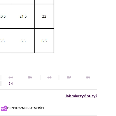
24
25
26
27
28
34
Jak mierzyć buty?
BEZPIECZNE PŁATNOŚCI