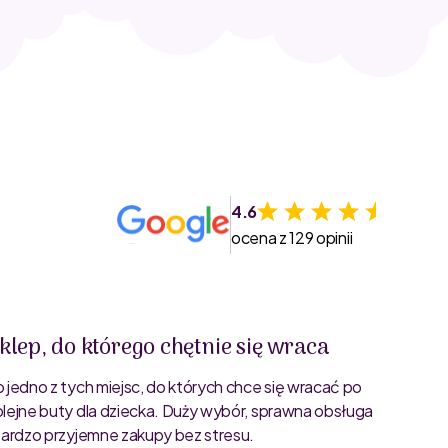
4.6
ocena z 129 opinii
klep, do którego chętnie się wraca
Świet
o jedno z tych miejsc, do których chce się wracać po
Bardzo 
olejne buty dla dziecka. Duży wybór, sprawna obsługa
rozmiar
 bardzo przyjemne zakupy bez stresu.
starann