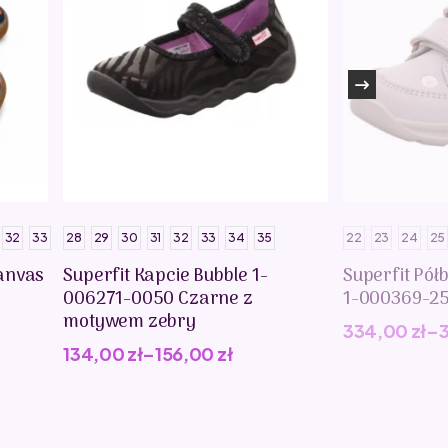
32
33
28
29
30
31
32
33
34
35
22
23
24
25
anvas
Superfit Kapcie Bubble 1-
Superfit Pół
006271-0050 Czarne z
1-000369-2
motywem zebry
334,00
zł
–
134,00
zł
–
156,00
zł