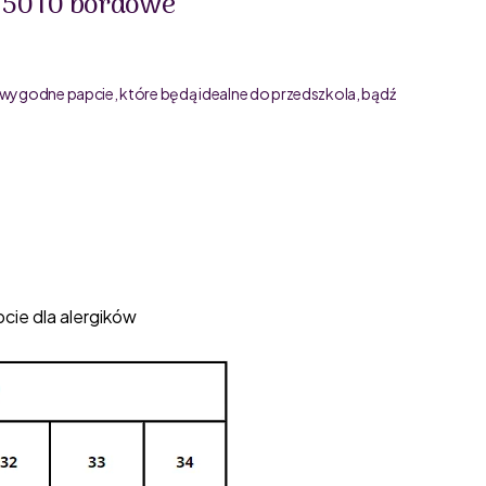
8-5010 bordowe
o wygodne papcie, które będą idealne do przedszkola, bądź
ie dla alergików