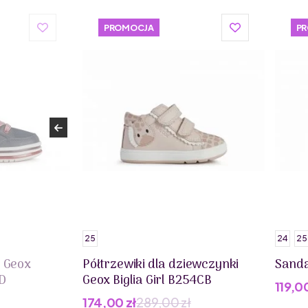
PROMOCJA
P
25
24
25
a Geox
Półtrzewiki dla dziewczynki
Sanda
D
Geox Biglia Girl B254CB
119,0
Pier
Aktua
174,00
zł
289,00
zł