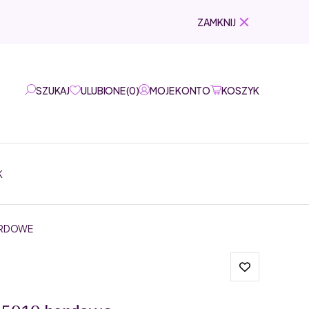
ZAMKNIJ
SZUKAJ
ULUBIONE
(
0
)
MOJE KONTO
KOSZYK
K
ORDOWE