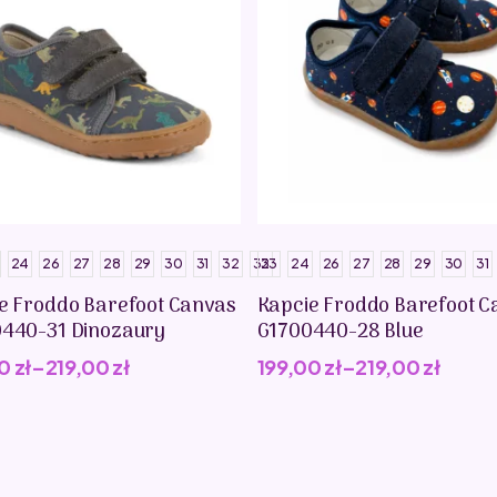
24
26
27
28
29
30
31
32
33
23
24
26
27
28
29
30
31
e Froddo Barefoot Canvas
Kapcie Froddo Barefoot C
440-31 Dinozaury
G1700440-28 Blue
00
zł
–
219,00
zł
199,00
zł
–
219,00
zł