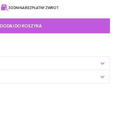
30 DNI NA BEZPŁATNY ZWROT
DODAJ DO KOSZYKA
Zuzoleo -> Produkt
buwia dziecięcego, która od dziesięcioleci
 obuwia. Firma zdobyła uznanie rodziców na całym