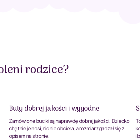
leni rodzice?
Buty dobrej jakości i wygodne
S
Zamówione buciki są naprawdę dobrej jakości. Dziecko
T
chętnie je nosi, nic nie obciera, a rozmiar zgadzał się z
k
opisem na stronie.
i
e