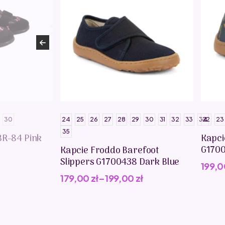
30
24
25
26
27
28
29
30
31
32
33
34
22
23
35
BR-84 Pink
Kapci
G1700
Kapcie Froddo Barefoot
Slippers G1700438 Dark Blue
199,
179,00
zł
–
199,00
zł