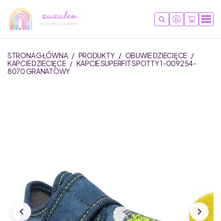
STRONA GŁÓWNA
/
PRODUKTY
/
OBUWIE DZIECIĘCE
/
KAPCIE DZIECIĘCE
/
KAPCIE SUPERFIT SPOTTY 1-009254-
8070 GRANATOWY