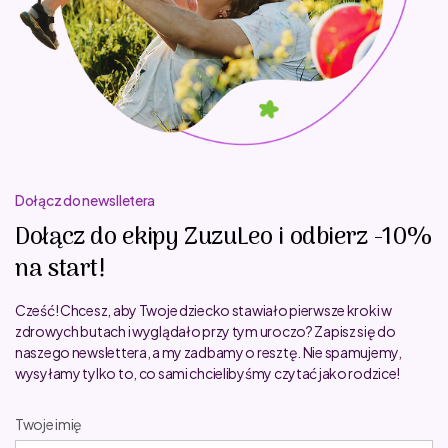
Dołącz do newslletera
Dołącz do ekipy ZuzuLeo i odbierz -10%
na start!
Cześć! Chcesz, aby Twoje dziecko stawiało pierwsze kroki w
zdrowych butach i wyglądało przy tym uroczo? Zapisz się do
naszego newslettera, a my zadbamy o resztę. Nie spamujemy,
wysyłamy tylko to, co sami chcielibyśmy czytać jako rodzice!
Twoje imię