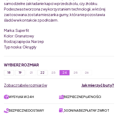
samodzielne zakładanie kapci w przedszkolu, czy żłobku.
Podeszwa stworzona z wykorzystaniem technologii, w której
zastosowana została mieszanka gumy, która nie pozostawia
śladów w kontakcie z podłożem.
Marka: Superfit
Kolor: Granatowy
Rodzaj zapięcia: Na rzep
Typ noska: Okrągły
WYBIERZ ROZMIAR
18
19
21
22
23
24
25
26
Zobacz tabelę rozmiarów
Jak mierzyć buty?
WYSYŁKA W 24H
BEZPIECZNE PŁATNOŚCI
BEZPIECZNE DOSTAWY
30 DNI NA BEZPŁATNY ZWROT