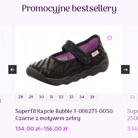
Promocyjne bestsellery
28
29
30
31
32
33
34
35
22
t
Superfit Kapcie Bubble 1-006271-0050
Supe
Czarne z motywem zebry
250
134,00
zł
–
156,00
zł
334