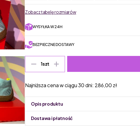
Zobacz tabelę rozmiarów
WYSYŁKA W 24H
BEZPIECZNE DOSTAWY
1
szt
Najniższa cena w ciągu 30 dni:
286,00
zł
Opis produktu
Dostawa i płatność
Do podmiany informacja w panelu administracyjnym 