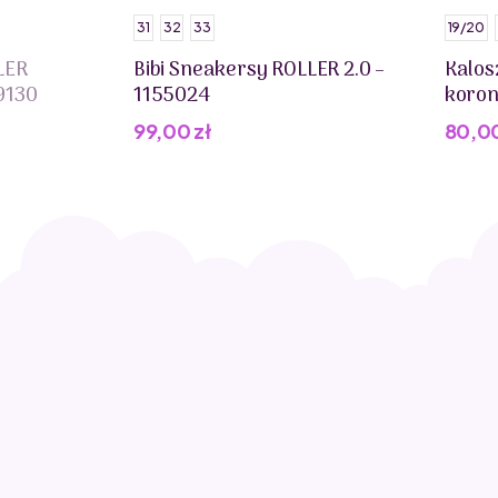
31
32
33
19/20
LER
Bibi Sneakersy ROLLER 2.0 –
Kalosz
9130
1155024
koro
99,00
zł
80,0