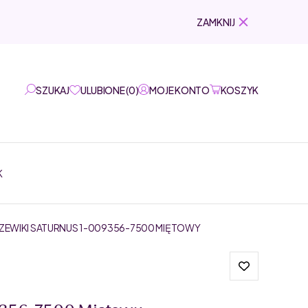
ZAMKNIJ
SZUKAJ
ULUBIONE
(
0
)
MOJE KONTO
KOSZYK
K
RZEWIKI SATURNUS 1-009356-7500 MIĘTOWY