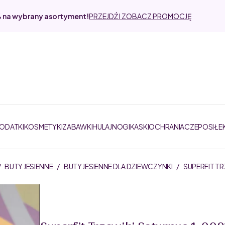
% na wybrany asortyment!
PRZEJDŹ I ZOBACZ PROMOCJĘ
DODATKI
KOSMETYKI
ZABAWKI
HULAJNOGI
KASKI
OCHRANIACZE
POSIŁE
/
BUTY JESIENNE
/
BUTY JESIENNE DLA DZIEWCZYNKI
/
SUPERFIT T