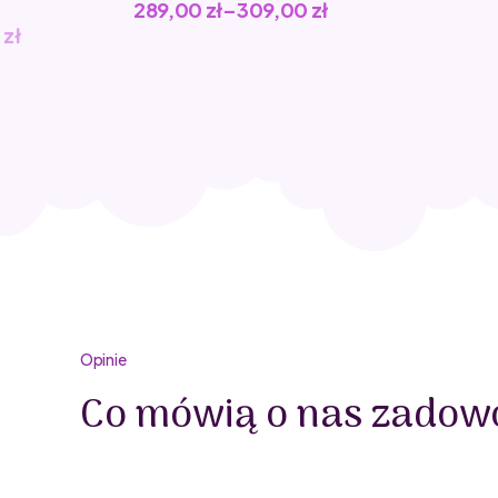
289,00
zł
–
309,00
zł
0
zł
Opinie
Co mówią o nas zadowo