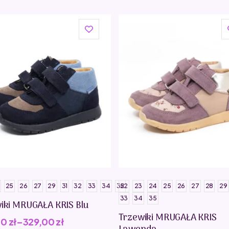
25
26
27
29
31
32
33
34
35
22
23
24
25
26
27
28
29
33
34
35
iki MRUGAŁA KRIS Blu
Trzewiki MRUGAŁA KRIS
00
zł
–
329,00
zł