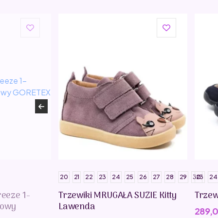
20
21
22
23
24
25
26
27
28
29
30
23
24
reeze 1-
Trzewiki MRUGAŁA SUZIE Kitty
Trzew
kowy
Lawenda
289,