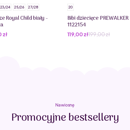
23/24
25/26
27/28
20
e Royal Child biały -
Bibi dziecięce PREWALKER 
na
1122154
0
zł
119,00
zł
199,00
zł
Pierwotna
Aktualna
cena
cena
wynosiła:
wynosi:
199,00 zł.
119,00 zł.
Na wiosnę
Promocyjne bestsellery