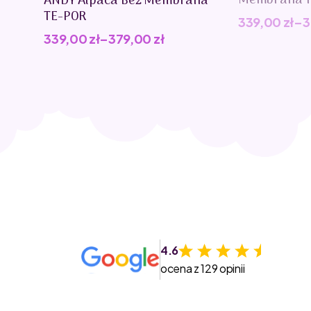
Membrana T
ANDY Alpaca Beż Membrana
TE-POR
339,00
zł
–
3
339,00
zł
–
379,00
zł
4.6
ocena z 129 opinii