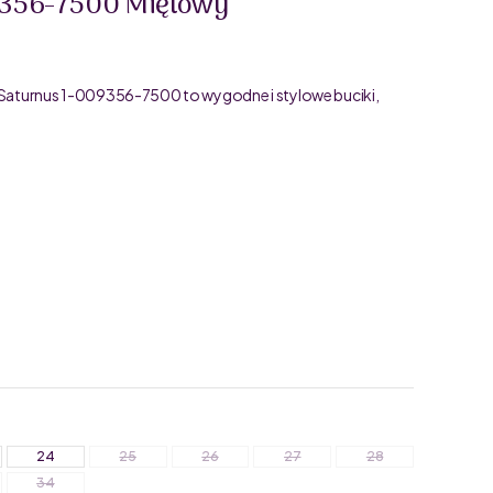
09356-7500 Miętowy
t Saturnus 1-009356-7500 to wygodne i stylowe buciki,
24
25
26
27
28
34