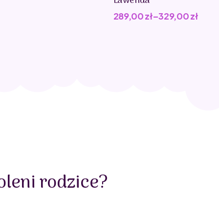
Lawenda
289,00
zł
–
329,00
zł
leni rodzice?