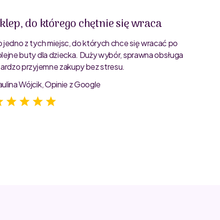
klep, do którego chętnie się wraca
Świet
o jedno z tych miejsc, do których chce się wracać po
Bardzo 
olejne buty dla dziecka. Duży wybór, sprawna obsługa
rozmiar
 bardzo przyjemne zakupy bez stresu.
starann
zdjęcia
aulina Wójcik, Opinie z Google
Jagoda 