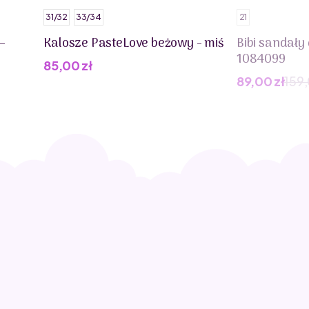
31/32
33/34
21
–
Kalosze PasteLove beżowy - miś
Bibi sandały
1084099
85,00
zł
89,00
zł
159
Pierwotna
Aktualna
cena
cena
wynosiła:
wynosi:
159,00 zł.
89,00 zł.