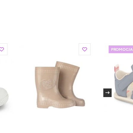
buwia dziecięcego, która od dziesięcioleci
 obuwia. Firma zdobyła uznanie rodziców na całym
, ergonomicznym kształtom oraz dbałości o
 dziecięcego z 70-letnim doświadczeniem w
PROMOCJA
u butów dla dzieci. Obuwie marki Superfit jest
wymaganiami.
zwą, miękkim i elastycznym wnętrzem buta, które
jącymi materiałami i doskonałym wykończeniem.