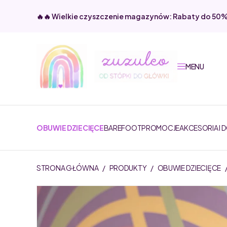
🔥🔥 Wielkie czyszczenie magazynów: Rabaty do 50
MENU
OBUWIE DZIECIĘCE
BAREFOOT
PROMOCJE
AKCESORIA I 
STRONA GŁÓWNA
/
PRODUKTY
/
OBUWIE DZIECIĘCE