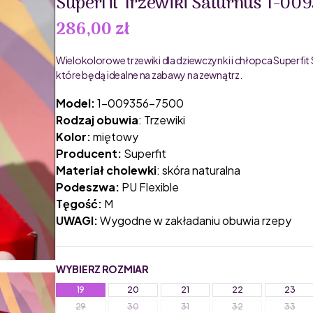
Superfit Trzewiki Saturnus 1-0
286,00 zł
Wielokolorowe trzewiki dla dziewczynki i chłopca Superfi
które będą idealne na zabawy na zewnątrz.
Model:
1-009356-7500
Rodzaj obuwia
: Trzewiki
Kolor:
miętowy
Producent:
Superfit
Materiał cholewki
: skóra naturalna
Podeszwa:
PU Flexible
Tęgość:
M
UWAGI:
Wygodne w zakładaniu obuwia rzepy
WYBIERZ ROZMIAR
19
20
21
22
23
29
30
31
32
33