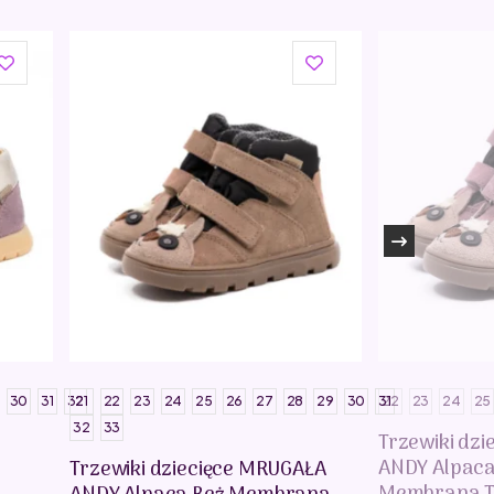
30
31
32
21
22
23
24
25
26
27
28
29
30
31
22
23
24
25
32
33
Trzewiki dz
ANDY Alpac
Trzewiki dziecięce MRUGAŁA