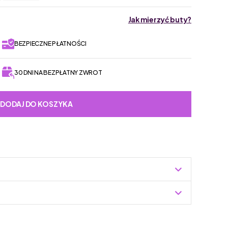
Jak mierzyć buty?
BEZPIECZNE PŁATNOŚCI
30 DNI NA BEZPŁATNY ZWROT
DODAJ DO KOSZYKA
Zuzoleo -> Produkt