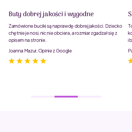
Buty dobrej jakości i wygodne
S
Zamówione buciki są naprawdę dobrej jakości. Dziecko
T
chętnie je nosi, nic nie obciera, a rozmiar zgadzał się z
k
opisem na stronie.
i
e
Joanna Mazur, Opinie z Google
P