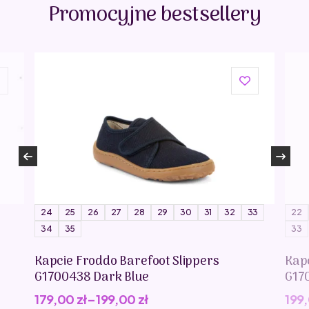
Promocyjne bestsellery
24
25
26
27
28
29
30
31
32
33
22
34
35
33
Kapcie Froddo Barefoot Slippers
Kap
G1700438 Dark Blue
G17
179,00
zł
–
199,00
zł
199