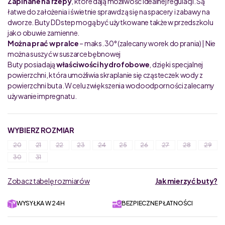
Zapinane na rzepy
, które dają możliwość idealnej regulacji. Są
łatwe do założenia i świetnie sprawdzą się na spacery i zabawy na
dworze. Buty DDstep mogą być użytkowane także w przedszkolu
jako obuwie zamienne.
Można prać w pralce
– maks. 30° (zalecany worek do prania) | Nie
można suszyć w suszarce bębnowej
Buty posiadają
właściwości hydrofobowe
, dzięki specjalnej
powierzchni, która umożliwia skraplanie się cząsteczek wody z
powierzchni buta. W celu zwiększenia wodoodporności zalecamy
używanie impregnatu.
WYBIERZ ROZMIAR
20
21
22
23
24
25
26
27
28
29
30
31
Zobacz tabelę rozmiarów
Jak mierzyć buty?
WYSYŁKA W 24H
BEZPIECZNE PŁATNOŚCI