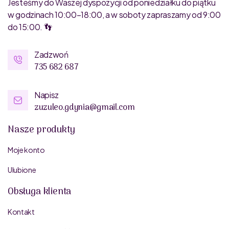
Jesteśmy do Waszej dyspozycji od poniedziałku do piątku
w godzinach 10:00–18:00, a w soboty zapraszamy od 9:00
do 15:00. 👣
Zadzwoń
735 682 687
Napisz
zuzuleo.gdynia@gmail.com
Nasze produkty
Moje konto
Ulubione
Obsługa klienta
Kontakt