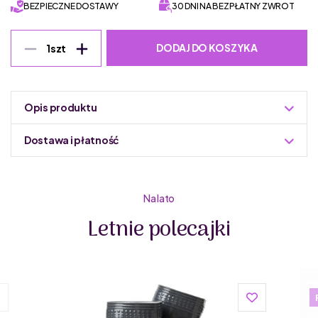
BEZPIECZNE DOSTAWY
30 DNI NA BEZPŁATNY ZWROT
DODAJ DO KOSZYKA
1
szt
Opis produktu
Dostawa i płatność
Do podmiany informacja w panelu administracyjnym
Zuzoleo -> Produkt
Na lato
Letnie polecajki
D.D.STEP to wysokiej jakości marka obuwia dziecięcego
stworzona przez rodzinę obuwniczą w trzecim pokoleniu,
począwszy od butów męskich, poprzez buty damskie, aż
po buty dziecięce. Jest jedną z wiodących
węgierskich marek obuwia dziecięcego.
Buty dla dzieci D.D.STEP są lekkie i wygodne. Zostały