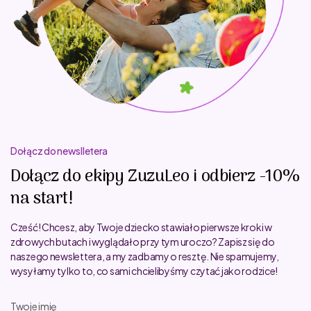
Dołącz do newslletera
Dołącz do ekipy ZuzuLeo i odbierz -10%
na start!
Cześć! Chcesz, aby Twoje dziecko stawiało pierwsze kroki w
zdrowych butach i wyglądało przy tym uroczo? Zapisz się do
naszego newslettera, a my zadbamy o resztę. Nie spamujemy,
wysyłamy tylko to, co sami chcielibyśmy czytać jako rodzice!
Twoje imię