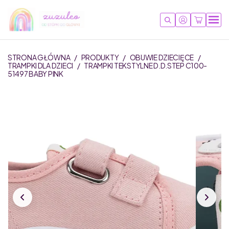
STRONA GŁÓWNA
/
PRODUKTY
/
OBUWIE DZIECIĘCE
/
TRAMPKI DLA DZIECI
/
TRAMPKI TEKSTYLNE D.D.STEP C100-
51497 BABY PINK