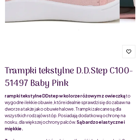
Trampki tekstylne D.D.Step C100-
51497 Baby Pink
rampki tekstylne DDstep w kolorze różowym z owieczką
to
wygodne i lekkie obuwie, które idealnie sprawdzi się do zabaw na
dworze a także jako obuwie halowe. Trampki zalecane są dla
wszystkich rodzajów stóp. Posiadają dodatkową ochronę na
nosku, dla większej ochrony palców.
Są bardzo elastyczne i
miękkie.