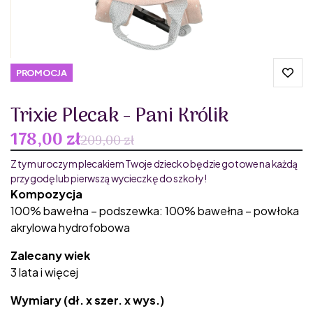
PROMOCJA
Trixie Plecak - Pani Królik
178,00 zł
209,00 zł
Z tym uroczym plecakiem Twoje dziecko będzie gotowe na każdą
przygodę lub pierwszą wycieczkę do szkoły!
Kompozycja
100% bawełna​ – podszewka: 100% bawełna​​ – powłoka
akrylowa hydrofobowa
Zalecany wiek
3 lata i więcej
Wymiary (dł. x szer. x wys.)