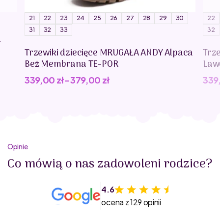
21
22
23
24
25
26
27
28
29
30
22
31
32
33
32
-
Trzewiki dziecięce MRUGAŁA ANDY Alpaca
Trz
Beż Membrana TE-POR
Law
339,00
zł
–
379,00
zł
339
Opinie
Co mówią o nas zadowoleni rodzice?
4.6
ocena z 129 opinii