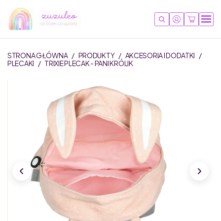
STRONA GŁÓWNA
/
PRODUKTY
/
AKCESORIA I DODATKI
/
PLECAKI
/
TRIXIE PLECAK - PANI KRÓLIK