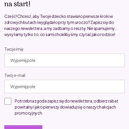
na start!
Cześć! Chcesz, aby Twoje dziecko stawiało pierwsze kroki w
zdrowych butach i wyglądało przy tym uroczo? Zapisz się do
naszego newslettera, a my zadbamy o resztę. Nie spamujemy,
wysyłamy tylko to, co sami chcielibyśmy czytać jako rodzice!
Twoje imię
Twój e-mail
Potrzebna zgoda zapisz się do newslettera, odbierz rabat
powitalny i jako pierwszy dowiaduj się o naszych akcjach
promocyjnych.