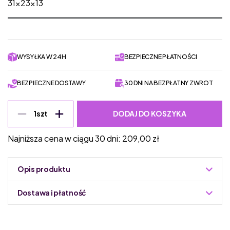
31x23x13
WYSYŁKA W 24H
BEZPIECZNE PŁATNOŚCI
BEZPIECZNE DOSTAWY
30 DNI NA BEZPŁATNY ZWROT
DODAJ DO KOSZYKA
1
szt
Najniższa cena w ciągu 30 dni:
209,00
zł
Opis produktu
Dostawa i płatność
Do podmiany informacja w panelu administracyjnym
Zuzoleo -> Produkt