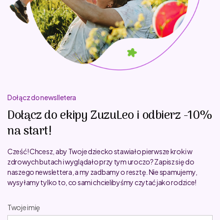
Dołącz do newslletera
Dołącz do ekipy ZuzuLeo i odbierz -10%
na start!
Cześć! Chcesz, aby Twoje dziecko stawiało pierwsze kroki w
zdrowych butach i wyglądało przy tym uroczo? Zapisz się do
naszego newslettera, a my zadbamy o resztę. Nie spamujemy,
wysyłamy tylko to, co sami chcielibyśmy czytać jako rodzice!
Twoje imię