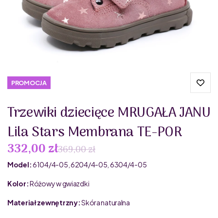
PROMOCJA
Trzewiki dziecięce MRUGAŁA JANU
Lila Stars Membrana TE-POR
332,00 zł
369,00 zł
Model:
6104/4-05, 6204/4-05, 6304/4-05
Kolor:
Różowy w gwiazdki
Materiał zewnętrzny:
Skóra naturalna