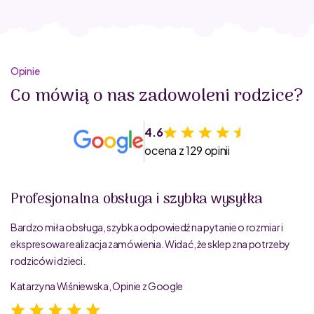
Opinie
Co mówią o nas zadowoleni rodzice?
4.6
ocena z 129 opinii
Profesjonalna obsługa i szybka wysyłka
Bardzo miła obsługa, szybka odpowiedź na pytanie o rozmiar i
ekspresowa realizacja zamówienia. Widać, że sklep zna potrzeby
rodziców i dzieci.
Katarzyna Wiśniewska, Opinie z Google