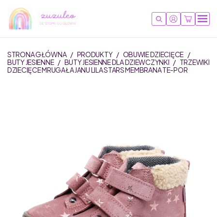
STRONA GŁÓWNA
/
PRODUKTY
/
OBUWIE DZIECIĘCE
/
BUTY JESIENNE
/
BUTY JESIENNE DLA DZIEWCZYNKI
/
TRZEWIKI
DZIECIĘCE MRUGAŁA JANU LILA STARS MEMBRANA TE-POR