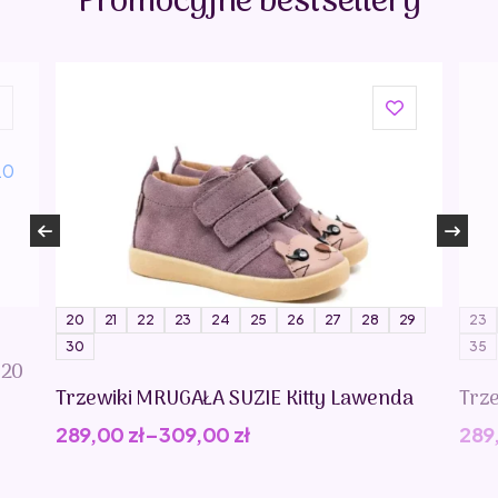
Promocyjne bestsellery
20
21
22
23
24
25
26
27
28
29
23
30
35
020
Trzewiki MRUGAŁA SUZIE Kitty Lawenda
Trz
289,00
zł
–
309,00
zł
289