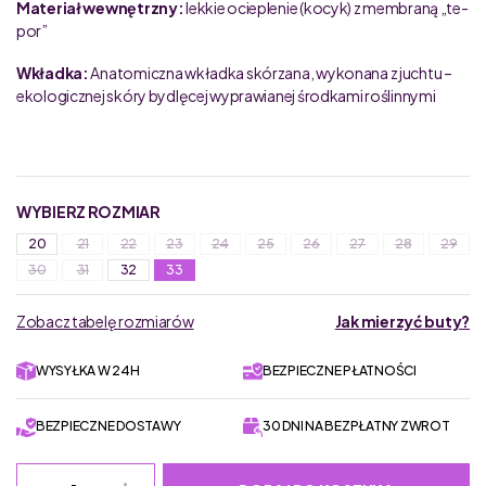
Materiał wewnętrzny:
lekkie ocieplenie (kocyk) z membraną „te-
por”
Wkładka:
Anatomiczna wkładka skórzana, wykonana z juchtu –
ekologicznej skóry bydlęcej wyprawianej środkami roślinnymi
WYBIERZ ROZMIAR
20
21
22
23
24
25
26
27
28
29
30
31
32
33
Zobacz tabelę rozmiarów
Jak mierzyć buty?
WYSYŁKA W 24H
BEZPIECZNE PŁATNOŚCI
BEZPIECZNE DOSTAWY
30 DNI NA BEZPŁATNY ZWROT