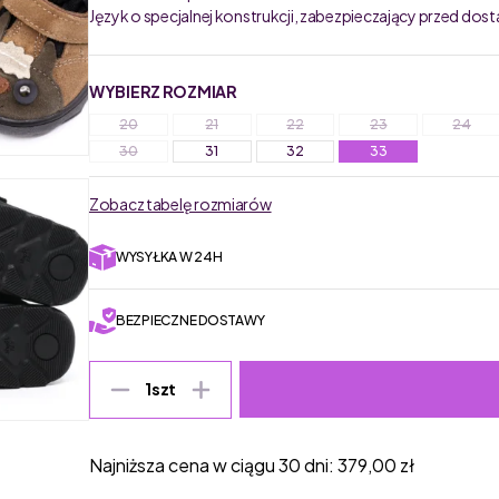
Język o specjalnej konstrukcji, zabezpieczający przed do
WYBIERZ ROZMIAR
20
21
22
23
24
30
31
32
33
Zobacz tabelę rozmiarów
WYSYŁKA W 24H
BEZPIECZNE DOSTAWY
1
szt
Najniższa cena w ciągu 30 dni:
379,00
zł