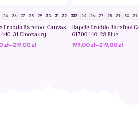
24
26
27
28
29
30
31
32
33
23
24
26
27
28
29
30
31
e Froddo Barefoot Canvas
Kapcie Froddo Barefoot C
440-31 Dinozaury
G1700440-28 Blue
00
zł
–
219,00
zł
199,00
zł
–
219,00
zł