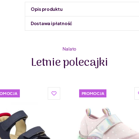
Opis produktu
Dostawa i płatność
Do podmiany informacja w panelu administracyjnym 
Na lato
Letnie polecajki
Mrugała to polska marka z długą tradycją, która od la
Siedziba firmy mieści się w sercu Podhala, co dodaje
bogatej tradycji rzemieślniczej regionu. To połączen
buty tej marki są nie tylko stylowe, ale przede wszyst
ROMOCJA
Jednym z kluczowych aspektów, które wyróżniają buty 
PROMOCJA
tworzony z myślą o komforcie i zdrowiu dziecka. Buty
doświadczonych rzemieślników.
Buty wykonane są z naturalnych skór i materiałów, c
dopasowują się do kształtu stopy dziecka – dzięki t
jednocześnie może swobodnie oddychać.