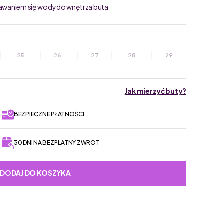
stawaniem się wody do wnętrza buta
25
26
27
28
29
Jak mierzyć buty?
BEZPIECZNE PŁATNOŚCI
30 DNI NA BEZPŁATNY ZWROT
DODAJ DO KOSZYKA