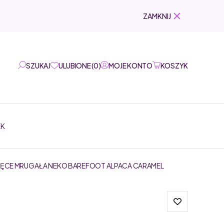
ZAMKNIJ
SZUKAJ
ULUBIONE
(
0
)
MOJE KONTO
KOSZYK
EK
CIĘCE MRUGAŁA NEKO BAREFOOT ALPACA CARAMEL