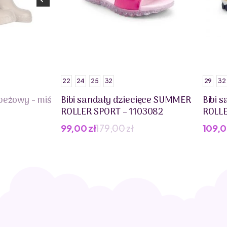
22
24
25
32
29
32
beżowy - miś
Bibi sandały dziecięce SUMMER
Bibi 
ROLLER SPORT – 1103082
ROLLE
99,00
zł
179,00
zł
109,
Pierwotna
Aktualna
cena
cena
wynosiła:
wynosi:
179,00 zł.
99,00 zł.