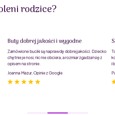
leni rodzice?
Buty dobrej jakości i wygodne
S
Zamówione buciki są naprawdę dobrej jakości. Dziecko
T
chętnie je nosi, nic nie obciera, a rozmiar zgadzał się z
k
opisem na stronie.
i
e
Joanna Mazur, Opinie z Google
P