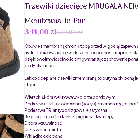
Trzewiki dziecięce MRUGAŁA NEK
Membrana Te-Por
341,00 zł
379,00 zł
Obuwie z membraną chroni stopę przed wilgocią i zapewni
hydrofobizowanej, o zwiększonej odporności na przemakan
dzięki swoim właściwościom gwarantuje zachowanie param
oddychalności.
Lekko ocieplane trzewiki z membraną to buty na chłodną jes
stopni.
Wierzch: skóra welurowa w kolorze bordowym
Podszewka: lekkie ocieplenie (kocyk) z membraną „te-por
Podeszwa TR, antypoślizgowa, elastyczna
Regulacja tęgości dzięki zapięciu na dwa rzepy
Dobra wzuwalność
Usztywniona pięta
Wkładka ocieplana