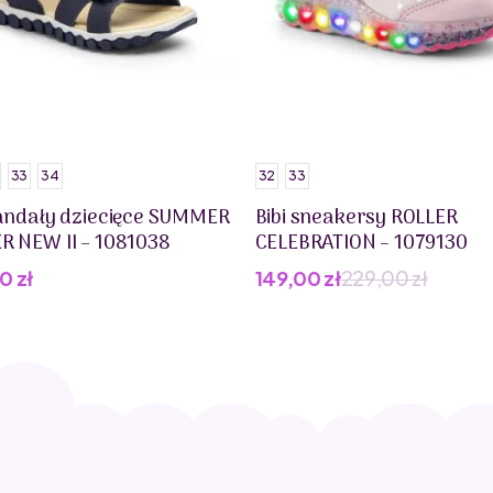
33
34
32
33
sandały dziecięce SUMMER
Bibi sneakersy ROLLER
R NEW II – 1081038
CELEBRATION – 1079130
00
zł
149,00
zł
229,00
zł
Pierwotna
Aktualna
cena
cena
wynosiła:
wynosi:
229,00 zł.
149,00 zł.