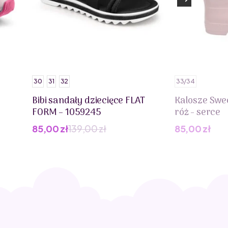
30
31
32
33/34
Bibi sandały dziecięce FLAT
Kalosze Swe
FORM – 1059245
róż - serce
85,00
zł
139,00
zł
85,00
zł
Pierwotna
Aktualna
cena
cena
wynosiła:
wynosi:
139,00 zł.
85,00 zł.