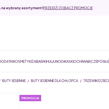
% na wybrany asortyment!
PRZEJDŹ I ZOBACZ PROMOCJĘ
 DODATKI
KOSMETYKI
ZABAWKI
HULAJNOGI
KASKI
OCHRANIACZE
POSIŁ
/
BUTY JESIENNE
/
BUTY JESIENNE DLA CHŁOPCA
/
TRZEWIKI DZIE
PROMOCJA