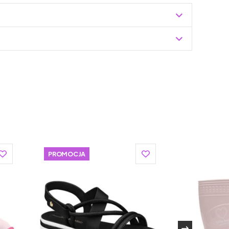
Zuzoleo -> Produkt
t produkuje obuwie dziecięce najwyższej jakości.
 jej produktom wyjątkowego charakteru i nawiązuje do
ie tradycji z nowoczesnymi technologiami sprawia, że
kim funkcjonalne.
Mrugała, jest ich ręczna produkcja. Każdy but jest
PROMOCJA
 tworzone są z pasją i dbałością o szczegóły przez
ertyfikowanych przez Unię Europejską. Doskonale
emu stopa dziecka jest odpowiednio wspierana, a