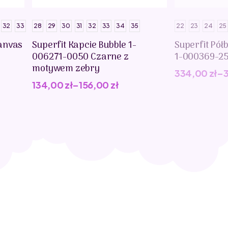
32
33
28
29
30
31
32
33
34
35
22
23
24
25
anvas
Superfit Kapcie Bubble 1-
Superfit Pół
006271-0050 Czarne z
1-000369-2
motywem zebry
334,00
zł
–
134,00
zł
–
156,00
zł