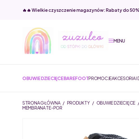
🔥🔥 Wielkie czyszczenie magazynów: Rabaty do 50
MENU
OBUWIE DZIECIĘCE
BAREFOOT
PROMOCJE
AKCESORIA I
STRONA GŁÓWNA
/
PRODUKTY
/
OBUWIE DZIECIĘCE
MEMBRANA TE-POR