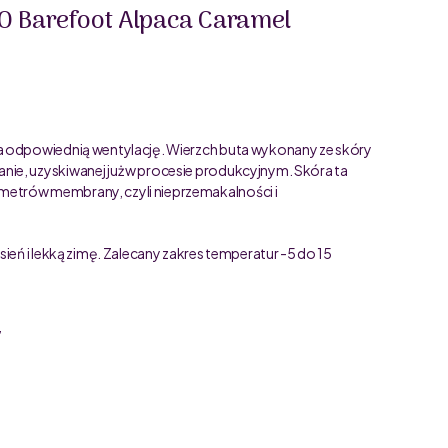
O Barefoot Alpaca Caramel
a odpowiednią wentylację. Wierzch buta wykonany ze skóry
ie, uzyskiwanej już w procesie produkcyjnym. Skóra ta
etrów membrany, czyli nieprzemakalności i
ień i lekką zimę. Zalecany zakres temperatur -5 do 15
”