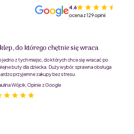
4.6
ocena z 129 opinii
klep, do którego chętnie się wraca
Świet
o jedno z tych miejsc, do których chce się wracać po
Bardzo 
olejne buty dla dziecka. Duży wybór, sprawna obsługa
rozmiar
 bardzo przyjemne zakupy bez stresu.
starann
zdjęcia
aulina Wójcik, Opinie z Google
Jagoda 