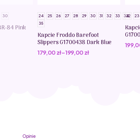
30
24
25
26
27
28
29
30
31
32
33
34
22
23
35
BR-84 Pink
Kapci
G1700
Kapcie Froddo Barefoot
Slippers G1700438 Dark Blue
199,
179,00
zł
–
199,00
zł
Opinie