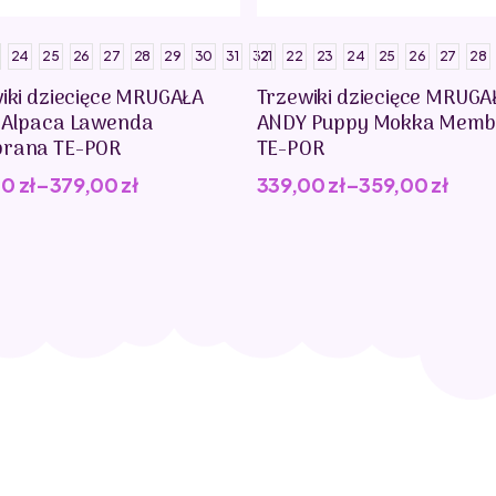
24
25
26
27
28
29
30
31
32
21
22
23
24
25
26
27
28
iki dziecięce MRUGAŁA
Trzewiki dziecięce MRUGA
 Alpaca Lawenda
ANDY Puppy Mokka Memb
rana TE-POR
TE-POR
00
zł
–
379,00
zł
339,00
zł
–
359,00
zł