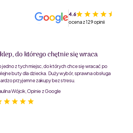
4.6
ocena z 129 opinii
klep, do którego chętnie się wraca
Świet
o jedno z tych miejsc, do których chce się wracać po
Bardzo 
olejne buty dla dziecka. Duży wybór, sprawna obsługa
rozmiar
 bardzo przyjemne zakupy bez stresu.
starann
zdjęcia
aulina Wójcik, Opinie z Google
Jagoda 