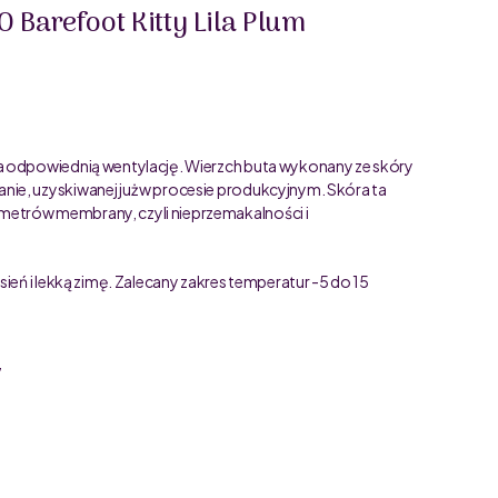
Barefoot Kitty Lila Plum
a odpowiednią wentylację. Wierzch buta wykonany ze skóry
ie, uzyskiwanej już w procesie produkcyjnym. Skóra ta
etrów membrany, czyli nieprzemakalności i
ień i lekką zimę. Zalecany zakres temperatur -5 do 15
”