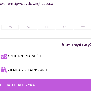
stawaniem się wody do wnętrza buta
25
26
27
28
29
Jak mierzyć buty?
BEZPIECZNE PŁATNOŚCI
30 DNI NA BEZPŁATNY ZWROT
DODAJ DO KOSZYKA