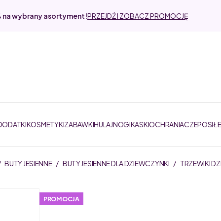
% na wybrany asortyment!
PRZEJDŹ I ZOBACZ PROMOCJĘ
 DODATKI
KOSMETYKI
ZABAWKI
HULAJNOGI
KASKI
OCHRANIACZE
POSIŁ
/
BUTY JESIENNE
/
BUTY JESIENNE DLA DZIEWCZYNKI
/
TRZEWIKI DZ
PROMOCJA