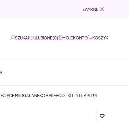
ZAMKNIJ
SZUKAJ
ULUBIONE
(
0
)
MOJE KONTO
KOSZYK
EK
IECIĘCE MRUGAŁA NEKO BAREFOOT KITTY LILA PLUM