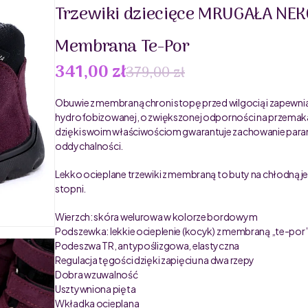
Trzewiki dziecięce MRUGAŁA NEKO 
Membrana Te-Por
341,00 zł
379,00 zł
Obuwie z membraną chroni stopę przed wilgocią i zapewni
hydrofobizowanej, o zwiększonej odporności na przemakan
dzięki swoim właściwościom gwarantuje zachowanie param
oddychalności.
Lekko ocieplane trzewiki z membraną to buty na chłodną jes
stopni.
Wierzch: skóra welurowa w kolorze bordowym
Podszewka: lekkie ocieplenie (kocyk) z membraną „te-por
Podeszwa TR, antypoślizgowa, elastyczna
Regulacja tęgości dzięki zapięciu na dwa rzepy
Dobra wzuwalność
Usztywniona pięta
Wkładka ocieplana