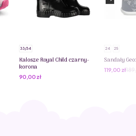
33/34
24
25
Kalosze Royal Child czarny-
Sandały Geo
korona
119,00
zł
189
Pierwotna
Aktualna
90,00
zł
cena
cena
wynosiła:
wynosi:
189,00 zł.
119,00 zł.