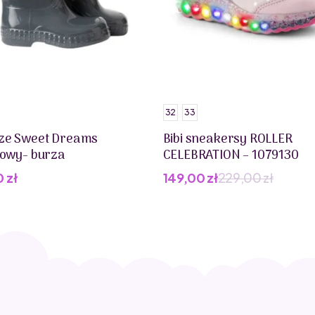
32
33
ze Sweet Dreams
Bibi sneakersy ROLLER
towy- burza
CELEBRATION – 1079130
0
zł
149,00
zł
229,00
zł
Pierwotna
Aktualna
cena
cena
wynosiła:
wynosi:
229,00 zł.
149,00 zł.