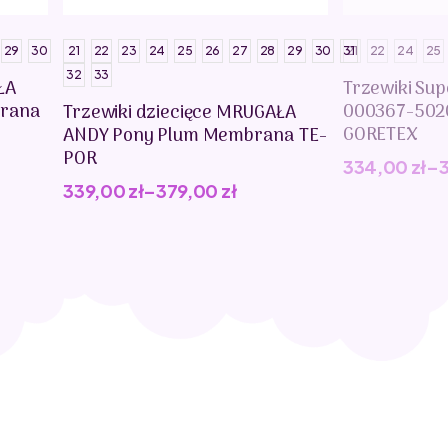
29
30
21
22
23
24
25
26
27
28
29
30
31
21
22
24
25
32
33
ŁA
Trzewiki Sup
rana
000367-502
Trzewiki dziecięce MRUGAŁA
GORETEX
ANDY Pony Plum Membrana TE-
POR
334,00
zł
–
339,00
zł
–
379,00
zł