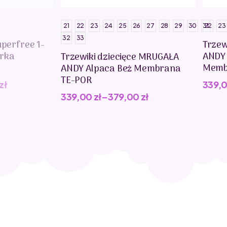
21
22
23
24
25
26
27
28
29
30
31
22
23
32
33
uperfree 1-
Trzew
erka
ANDY
Trzewiki dziecięce MRUGAŁA
Memb
ANDY Alpaca Beż Membrana
TE-POR
zł
339,
339,00
zł
–
379,00
zł