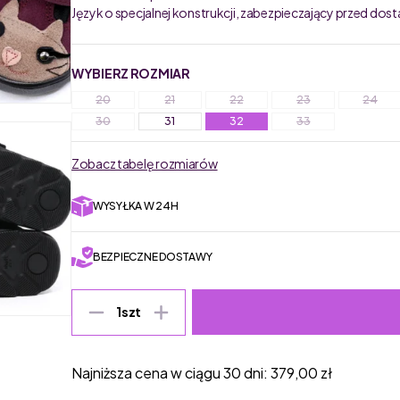
Język o specjalnej konstrukcji, zabezpieczający przed do
WYBIERZ ROZMIAR
20
21
22
23
24
30
31
32
33
Zobacz tabelę rozmiarów
WYSYŁKA W 24H
BEZPIECZNE DOSTAWY
1
szt
Najniższa cena w ciągu 30 dni:
379,00
zł