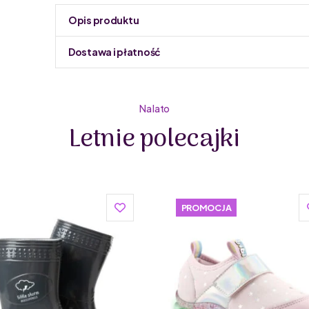
Opis produktu
Dostawa i płatność
Do podmiany informacja w panelu administracyjnym 
Na lato
Letnie polecajki
Mrugała to polska marka z długą tradycją, która od la
Siedziba firmy mieści się w sercu Podhala, co dodaje
bogatej tradycji rzemieślniczej regionu. To połączen
buty tej marki są nie tylko stylowe, ale przede wszyst
Jednym z kluczowych aspektów, które wyróżniają buty 
PROMOCJA
tworzony z myślą o komforcie i zdrowiu dziecka. Buty
doświadczonych rzemieślników.
Buty wykonane są z naturalnych skór i materiałów, c
dopasowują się do kształtu stopy dziecka – dzięki t
jednocześnie może swobodnie oddychać.