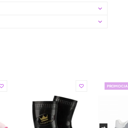
Zuzoleo -> Produkt
t produkuje obuwie dziecięce najwyższej jakości.
 jej produktom wyjątkowego charakteru i nawiązuje do
ie tradycji z nowoczesnymi technologiami sprawia, że
kim funkcjonalne.
Mrugała, jest ich ręczna produkcja. Każdy but jest
PROMOCJA
 tworzone są z pasją i dbałością o szczegóły przez
ertyfikowanych przez Unię Europejską. Doskonale
emu stopa dziecka jest odpowiednio wspierana, a