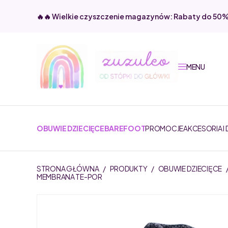
🔥🔥 Wielkie czyszczenie magazynów: Rabaty do 50
MENU
OBUWIE DZIECIĘCE
BAREFOOT
PROMOCJE
AKCESORIA I
STRONA GŁÓWNA
/
PRODUKTY
/
OBUWIE DZIECIĘCE
MEMBRANA TE-POR