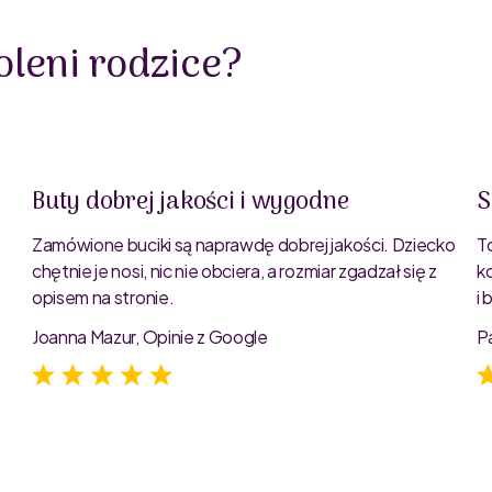
leni rodzice?
Buty dobrej jakości i wygodne
S
Zamówione buciki są naprawdę dobrej jakości. Dziecko
T
chętnie je nosi, nic nie obciera, a rozmiar zgadzał się z
k
opisem na stronie.
i
e
Joanna Mazur, Opinie z Google
P