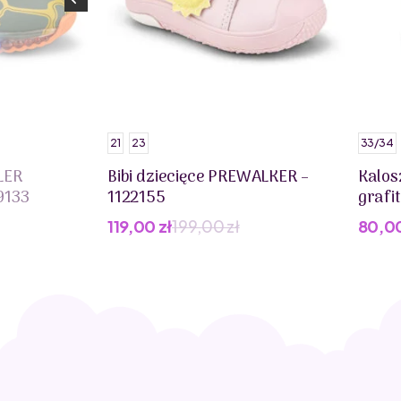
21
23
33/34
LER
Bibi dziecięce PREWALKER –
Kalos
9133
1122155
grafi
119,00
zł
199,00
zł
80,0
Pierwotna
Aktualna
cena
cena
wynosiła:
wynosi:
199,00 zł.
119,00 zł.