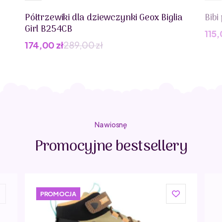
Półtrzewiki dla dziewczynki Geox Biglia
Bibi
Girl B254CB
115
Pie
Akt
174,00
zł
289,00
zł
Pierwotna
Aktualna
cen
cen
cena
cena
wyn
wyn
wynosiła:
wynosi:
199,
115,
289,00 zł.
174,00 zł.
Na wiosnę
Promocyjne bestsellery
PROMOCJA