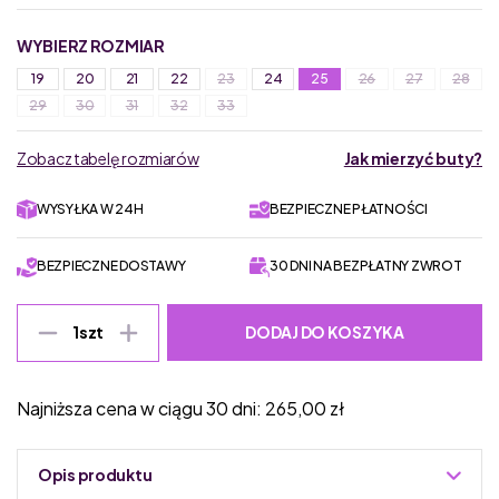
WYBIERZ ROZMIAR
19
20
21
22
23
24
25
26
27
28
29
30
31
32
33
Zobacz tabelę rozmiarów
Jak mierzyć buty?
WYSYŁKA W 24H
BEZPIECZNE PŁATNOŚCI
BEZPIECZNE DOSTAWY
30 DNI NA BEZPŁATNY ZWROT
DODAJ DO KOSZYKA
1
szt
Najniższa cena w ciągu 30 dni:
265,00
zł
Opis produktu