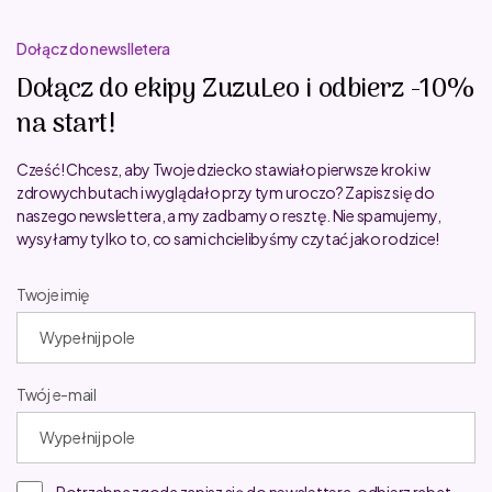
Dołącz do newslletera
Dołącz do ekipy ZuzuLeo i odbierz -10%
na start!
Cześć! Chcesz, aby Twoje dziecko stawiało pierwsze kroki w
zdrowych butach i wyglądało przy tym uroczo? Zapisz się do
naszego newslettera, a my zadbamy o resztę. Nie spamujemy,
wysyłamy tylko to, co sami chcielibyśmy czytać jako rodzice!
Twoje imię
Twój e-mail
Potrzebna zgoda zapisz się do newslettera, odbierz rabat