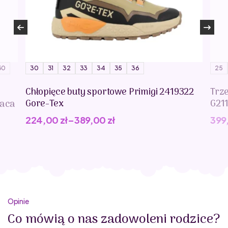
30
30
31
32
33
34
35
36
25
Chłopięce buty sportowe Primigi 2419322
Trz
Gore-Tex
G21
paca
224,00
zł
–
389,00
zł
399
Opinie
Co mówią o nas zadowoleni rodzice?