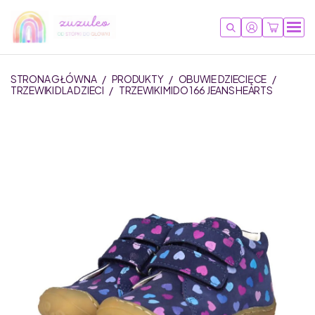
STRONA GŁÓWNA
/
PRODUKTY
/
OBUWIE DZIECIĘCE
/
TRZEWIKI DLA DZIECI
/
TRZEWIKI MIDO 166 JEANS HEARTS