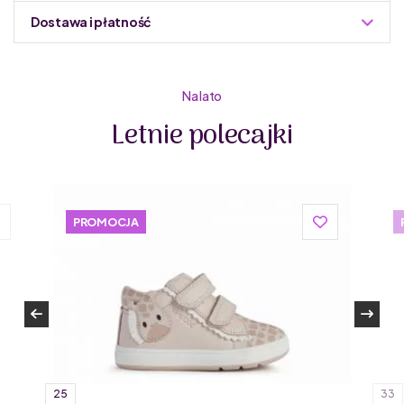
Dostawa i płatność
Do podmiany informacja w panelu administracyjnym
Zuzoleo -> Produkt
Trzewiki wykonane z wysokojakościowej skóry naturalnej.
Na lato
Wyprodukowane według najnowszej, udoskonalonej
Letnie polecajki
technologii, dzięki której obuwie jest miękkie i elastyczne.
Zapięcie na rzepy. Komfortowa wkładka ze skóry. Dzięki
usztywnianej pięcie i elastycznej podeszwie, wspierają
prawidłowy rozwój stopy.
Mido Shoes to
polski producent markowych bucików
PROMOCJA
dziecięcych
. Jest to rodzinna firma działająca na rynku
obuwia dziecięcego od 18 lat. Mido Shoes pochodzi z
Łukowa – niewielkiej miejscowości w województwie
lubelskim. Podobnie jak polska firma Mrugała produkują
tylko najwyższej klasy buciki skórzane.
25
33