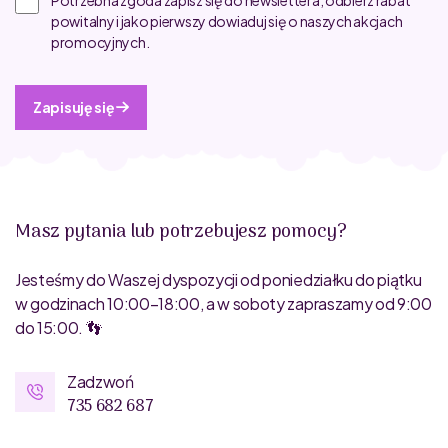
powitalny i jako pierwszy dowiaduj się o naszych akcjach
promocyjnych.
Zapisuję się
Masz pytania lub potrzebujesz pomocy?
Jesteśmy do Waszej dyspozycji od poniedziałku do piątku
w godzinach 10:00–18:00, a w soboty zapraszamy od 9:00
do 15:00. 👣
Zadzwoń
735 682 687