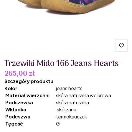
Trzewiki Mido 166 Jeans Hearts
265,00 zł
Szczegóły produktu
Kolor
jeans hearts
Materiał wierzchni
skóra naturalna welurowa
Podszewka
skóra naturalna
Wkładka
skórzana
Podeszwa
termokauczuk
Tęgość
G